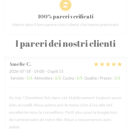
100% pareri verificati
Hanno dato il loro parere solo i clienti che hanno prenotato
I pareri dei nostri clienti
Amelie
C
2026-07-18
- 19:00 - Ospiti 15
Servizio
:
5
/5
Atmosfera
:
5
/5
Cucina
:
5
/5
Qualità / Prezzo
:
5
/5
Au top ! Deuxième fois dans cet établissement toujours aussi
bien accueilli. Nous avions pris le menu côte à l’os elle été
excellente nous la conseillons. Petit plus pour la bougie lors
de l anniversaire de notre fille. Nous y retournerons avec
plaisir.