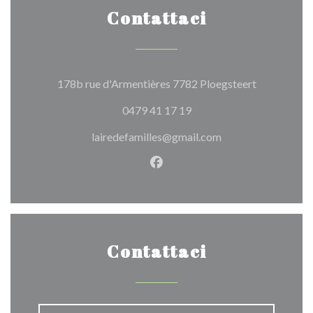
Contattaci
((apre una n
178b rue d'Armentières 7782 Ploegsteert
0479 41 17 19
lairedefamilles@gmail.com
Facebook ((apre una nuova fi
Contattaci