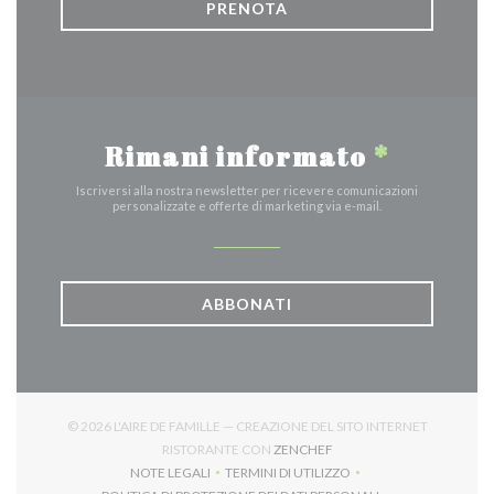
PRENOTA
Rimani informato
*
Iscriversi alla nostra newsletter per ricevere comunicazioni
personalizzate e offerte di marketing via e-mail.
ABBONATI
© 2026 L'AIRE DE FAMILLE — CREAZIONE DEL SITO INTERNET
((APRE UNA NUOVA FINES
RISTORANTE CON
ZENCHEF
NOTE LEGALI
TERMINI DI UTILIZZO
((APRE UNA NUOVA FINESTRA))
((APRE UNA NUOVA FINESTRA))