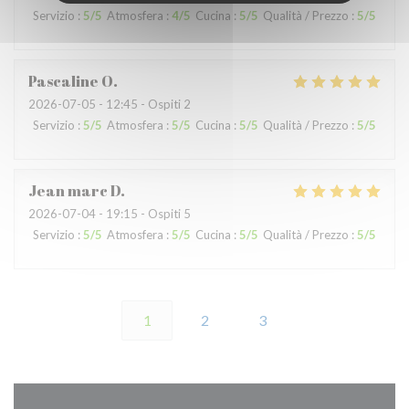
Servizio
:
5
/5
Atmosfera
:
4
/5
Cucina
:
5
/5
Qualità / Prezzo
:
5
/5
Pascaline
O
2026-07-05
- 12:45 - Ospiti 2
Servizio
:
5
/5
Atmosfera
:
5
/5
Cucina
:
5
/5
Qualità / Prezzo
:
5
/5
Jean marc
D
2026-07-04
- 19:15 - Ospiti 5
Servizio
:
5
/5
Atmosfera
:
5
/5
Cucina
:
5
/5
Qualità / Prezzo
:
5
/5
1
2
3