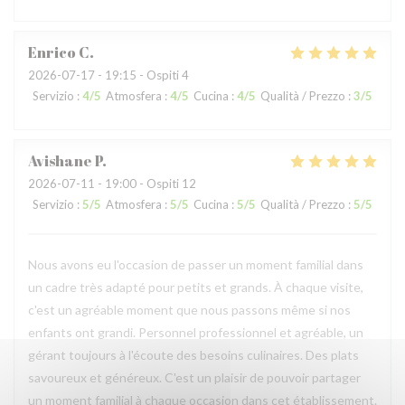
Enrico
C
2026-07-17
- 19:15 - Ospiti 4
Servizio
:
4
/5
Atmosfera
:
4
/5
Cucina
:
4
/5
Qualità / Prezzo
:
3
/5
Avishane
P
2026-07-11
- 19:00 - Ospiti 12
Servizio
:
5
/5
Atmosfera
:
5
/5
Cucina
:
5
/5
Qualità / Prezzo
:
5
/5
Nous avons eu l'occasion de passer un moment familial dans
un cadre très adapté pour petits et grands. À chaque visite,
c'est un agréable moment que nous passons même si nos
enfants ont grandi. Personnel professionnel et agréable, un
gérant toujours à l'écoute des besoins culinaires. Des plats
savoureux et généreux. C'est un plaisir de pouvoir partager
un moment familial à chaque occasion dans cet établissement.