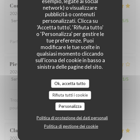
esempio, legate ai social
Coralie
V
network) o visualizzare
pubblicità o contenuti
2026-07-05
- 12:15 - Ospiti 4
personalizzati. Clicca su
Servizio
:
5
/5
Atmosfera
:
5
/5
Cucina
:
5
/5
Qualità / Prezzo
:
5
/5
'Accetta tutto', 'Rifiuta tutto'
o 'Personalizza' per gestire le
tue preferenze. Puoi
Parfait comme toujours !
modificare le tue scelte in
qualsiasi momento cliccando
sull'icona del cookie in basso a
Pierre
S
sinistra delle pagine del sito.
2026-07-05
- 12:30 - Ospiti 9
Servizio
:
2
/5
Atmosfera
:
1
/5
Cucina
:
2
/5
Qualità / Prezzo
:
1
/5
Ok, accetta tutto
Rifiuta tutti i cookie
Trop bruyant Impossible de parler Salade Caesar avec du
Personalizza
poulet chaud …
Politica di protezione dei dati personali
Politica di gestione dei cookie
Claude
G
2026-07-04
- 19:15 - Ospiti 8