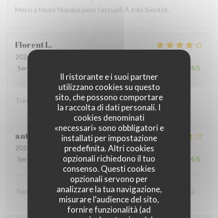
Merci à toute l'équipe pour l'accueil. À très bientôt.
Florent
L
2026-07-11
- 20:00 - Ospiti 3
Servizio
:
4
/5
Atmosfera
:
4
/5
Cucina
:
4
/5
Qualità / Prezzo
:
4
/5
Il ristorante e i suoi partner
utilizzano cookies su questo
sito, che possono comportare
Très convivial , ont mange très bien :)
la raccolta di dati personali. I
cookies denominati
«necessari» sono obbligatori e
anthony
B
installati per impostazione
predefinita. Altri cookies
2026-07-05
- 19:00 - Ospiti 4
opzionali richiedono il tuo
Servizio
:
4
/5
Atmosfera
:
4
/5
Cucina
:
5
/5
Qualità / Prezzo
:
4
/5
consenso. Questi cookies
opzionali servono per
analizzare la tua navigazione,
Très bon accueil et patron super sympa Personnel au top😉
misurare l'audience del sito,
fornire funzionalità (ad