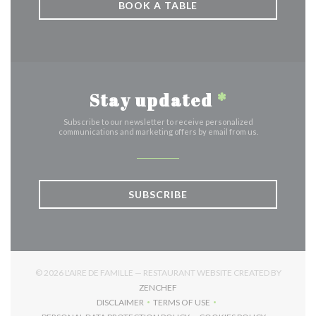
BOOK A TABLE
Stay updated
*
Subscribe to our newsletter to receive personalized
communications and marketing offers by email from us.
SUBSCRIBE
© 2026 L'AIRE DE FAMILLE — RESTAURANT WEBSITE CREATED BY
((OPENS IN A NEW WINDOW))
ZENCHEF
DISCLAIMER
TERMS OF USE
((OPENS IN A NEW WINDOW))
((OPENS IN A NEW WINDOW))