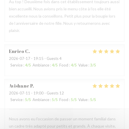
Au top ! Deuxième fois dans cet établissement toujours aussi
bien accueilli. Nous avions pris le menu côte à l’os elle été
excellente nous la conseillons. Petit plus pour la bougie lors
de l anniversaire de notre fille. Nous y retournerons avec
plaisir.
Enrico
C
2026-07-17
- 19:15 - Guests 4
Service
:
4
/5
Ambiance
:
4
/5
Food
:
4
/5
Value
:
3
/5
Avishane
P
2026-07-11
- 19:00 - Guests 12
Service
:
5
/5
Ambiance
:
5
/5
Food
:
5
/5
Value
:
5
/5
Nous avons eu l'occasion de passer un moment familial dans
un cadre très adapté pour petits et grands. À chaque visite,