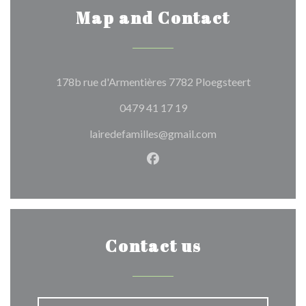
Map and Contact
((opens in 
178b rue d'Armentières 7782 Ploegsteert
0479 41 17 19
lairedefamilles@gmail.com
Facebook ((opens in a new w
Contact us