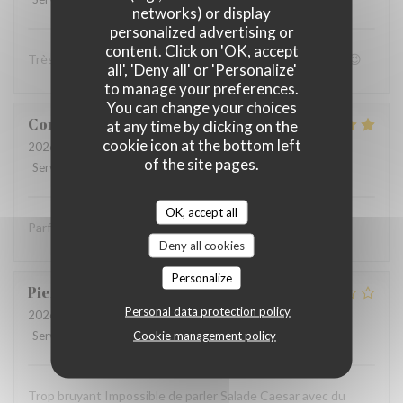
networks) or display
personalized advertising or
content. Click on 'OK, accept
Très bon accueil et patron super sympa Personnel au top😉
all', 'Deny all' or 'Personalize'
to manage your preferences.
You can change your choices
Coralie
V
at any time by clicking on the
cookie icon at the bottom left
2026-07-05
- 12:15 - Guests 4
of the site pages.
Service
:
5
/5
Ambiance
:
5
/5
Food
:
5
/5
Value
:
5
/5
OK, accept all
Parfait comme toujours !
Deny all cookies
Personalize
Pierre
S
Personal data protection policy
2026-07-05
- 12:30 - Guests 9
Cookie management policy
Service
:
2
/5
Ambiance
:
1
/5
Food
:
2
/5
Value
:
1
/5
Trop bruyant Impossible de parler Salade Caesar avec du