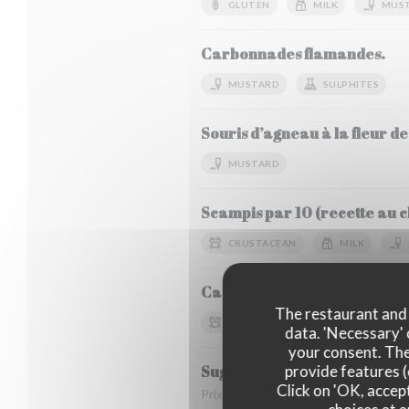
GLUTEN
MILK
MUS
Carbonnades flamandes.
MUSTARD
SULPHITES
Souris d’agneau à la fleur de
MUSTARD
Scampis par 10 (recette au ch
CRUSTACEAN
MILK
Cassolette Ostendaise.
The restaurant and i
CRUSTACEAN
FISH
data. 'Necessary' 
your consent. The
Suggestion du Chef
provide features (
Click on 'OK, accept
Prix du marché.