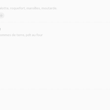
lotte, roquefort, maroilles, moutarde.
RD
:
 pommes de terre, pdt au four