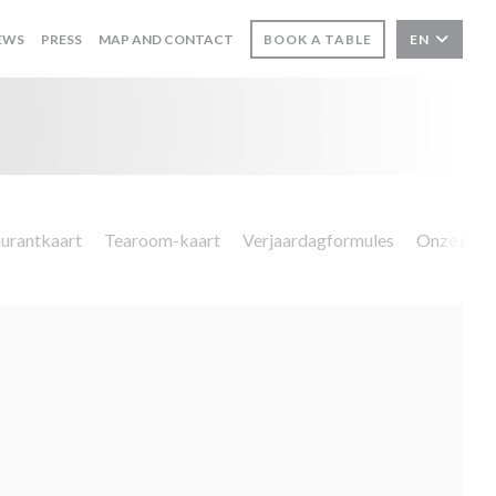
EWS
PRESS
MAP AND CONTACT
BOOK A TABLE
EN
urantkaart
Tearoom-kaart
Verjaardagformules
Onze menu