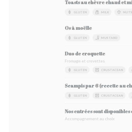
Toasts au chèvre chaud et mi
GLUTEN
MILK
NUT
Os à moëlle
GLUTEN
MUSTARD
Duo de croquette
Fromage et crevettes
GLUTEN
CRUSTACEAN
Scampis par 6 (recette au choi
GLUTEN
CRUSTACEAN
Nos entrées sont disponibles 
Accompagnement au choix