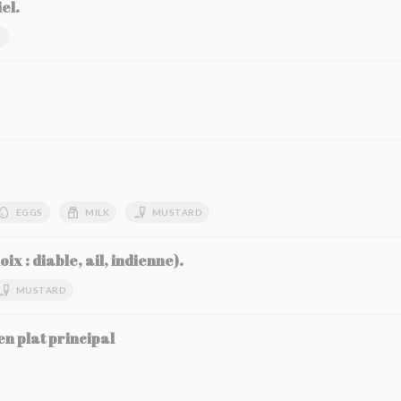
el.
S
EGGS
MILK
MUSTARD
x : diable, ail, indienne).
MUSTARD
en plat principal