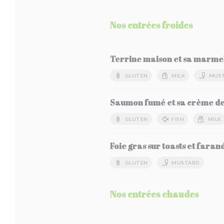
Nos entrées froides
Terrine maison et sa marmel
GLUTEN
MILK
MUS
Saumon fumé et sa crème de 
GLUTEN
FISH
MILK
Foie gras sur toasts et faran
GLUTEN
MUSTARD
Nos entrées chaudes