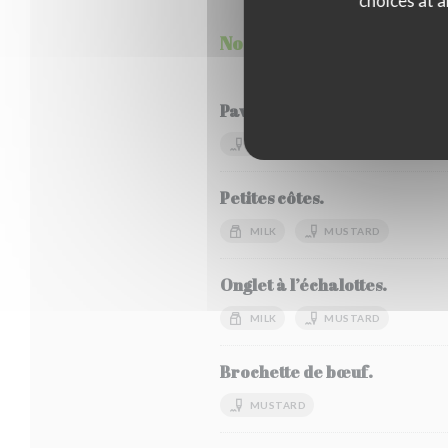
choices at a
Nos grillades
Pavé de bœuf.
MUSTARD
Petites côtes.
MILK
MUSTARD
Onglet à l’échalottes.
MILK
MUSTARD
Brochette de bœuf.
MUSTARD