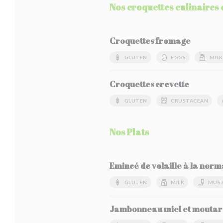
Nos croquettes culinaires 
Croquettes fromage
GLUTEN
EGGS
MILK
Croquettes crevette
GLUTEN
CRUSTACEAN
Nos Plats
Emincé de volaille à la norm
GLUTEN
MILK
MUS
Jambonneau miel et moutard