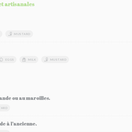
et artisanales
MUSTARD
EGGS
MILK
MUSTARD
ande ou au maroilles.
TARD
e à l’ancienne.