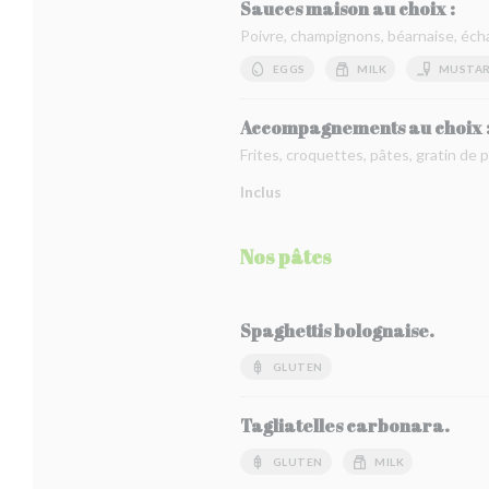
Sauces maison au choix :
Poivre, champignons, béarnaise, écha
EGGS
MILK
MUSTA
Accompagnements au choix 
Frites, croquettes, pâtes, gratin de
Inclus
Nos pâtes
Spaghettis bolognaise.
GLUTEN
Tagliatelles carbonara.
GLUTEN
MILK