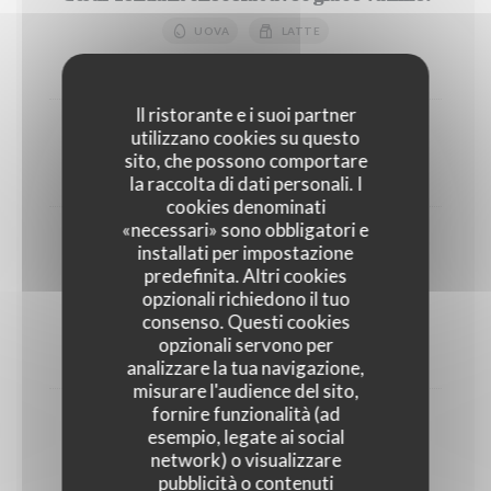
UOVA
LATTE
9,00 EUR
Il ristorante e i suoi partner
utilizzano cookies su questo
Dessert du jour
sito, che possono comportare
8,50 EUR
la raccolta di dati personali. I
cookies denominati
«necessari» sono obbligatori e
Café gourmand
installati per impostazione
predefinita. Altri cookies
GLUTINE
UOVA
LATTE
opzionali richiedono il tuo
consenso. Questi cookies
NOCCIOLINE
opzionali servono per
9,50 EUR
analizzare la tua navigazione,
misurare l'audience del sito,
fornire funzionalità (ad
Tarte aux pommes flambée au Calvados.
esempio, legate ai social
network) o visualizzare
GLUTINE
UOVA
LATTE
pubblicità o contenuti