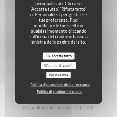
10,00 EUR
personalizzati. Clicca su
'Accetta tutto', 'Rifiuta tutto'
o 'Personalizza' per gestire le
Crumble aux pommes avec glace vanille
tue preferenze. Puoi
modificare le tue scelte in
GLUTINE
UOVA
LATTE
qualsiasi momento cliccando
sull'icona del cookie in basso a
NOCCIOLINE
sinistra delle pagine del sito.
9,50 EUR
Ok, accetta tutto
Rifiuta tutti i cookie
Personalizza
Carte Snacks
Politica di protezione dei dati personali
Politica di gestione dei cookie
Disponible le dimanche de 14h à 22h