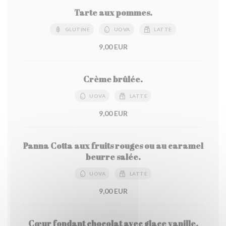
Tarte aux pommes.
GLUTINE
UOVA
LATTE
9,00 EUR
Crème brûlée.
UOVA
LATTE
9,00 EUR
Panna Cotta aux fruits rouges ou au caramel
beurre salée.
UOVA
LATTE
9,00 EUR
Cœur fondant chocolat avec glace vanille.