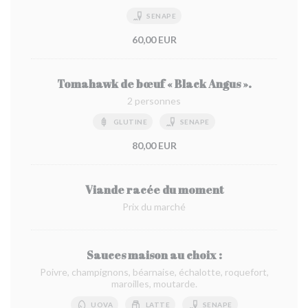
SENAPE
60,00 EUR
Tomahawk de bœuf « Black Angus ».
2 personnes
GLUTINE
SENAPE
80,00 EUR
Viande racée du moment
Prix du marché
Sauces maison au choix :
Poivre, champignons, béarnaise, échalotte, roquefort,
maroilles, moutarde.
UOVA
LATTE
SENAPE