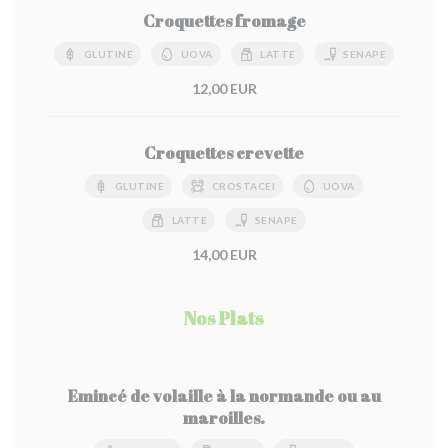
Croquettes fromage
GLUTINE
UOVA
LATTE
SENAPE
12,00 EUR
Croquettes crevette
GLUTINE
CROSTACEI
UOVA
LATTE
SENAPE
14,00 EUR
Nos Plats
Emincé de volaille à la normande ou au
maroilles.