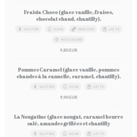
Fraisia Choco (glace vanille, fraises,
chocolat chaud, chantilly).
GLUTINE
UOVA
ARACHIDI
LATTE
NOCCIOLINE
9,80 EUR
Pommes Caramel (glace vanille, pommes
chaudes à la cannelle, caramel, chantilly).
GLUTINE
UOVA
LATTE
9,90 EUR
La Nougatine (glace nougat, caramel beurre
salé, amandes grillées et chantilly
GLUTINE
UOVA
LATTE