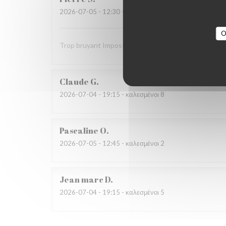
2026-07-05
- 12:30 - καλεσμένοι 9
O
Trop bruyant Impossible de parler Salade Caesar ave
Claude
G
2026-07-04
- 19:15 - καλεσμένοι 8
Pascaline
O
2026-07-05
- 12:45 - καλεσμένοι 2
Jean marc
D
2026-07-04
- 19:15 - καλεσμένοι 5