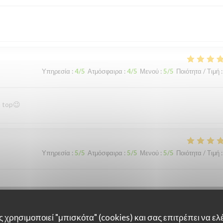
Υπηρεσία
:
4
/5
Ατμόσφαιρα
:
4
/5
Μενού
:
5
/5
Ποιότητα / Τιμή
:
u top😉
Υπηρεσία
:
5
/5
Ατμόσφαιρα
:
5
/5
Μενού
:
5
/5
Ποιότητα / Τιμή
:
 χρησιμοποιεί "μπισκότα" (cookies) και σας επιτρέπει να ελέ