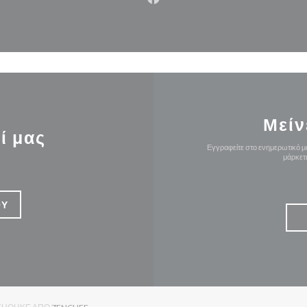
Facebook ((ανοίγει σε νέο π
Μείν
ί μας
Εγγραφείτε στο ενημερωτικό μα
μάρκετ
ΟΎ
((ΑΝΟΊΓΕΙ ΣΕ ΝΈΟ ΠΑΡΆΘΥΡΟ))