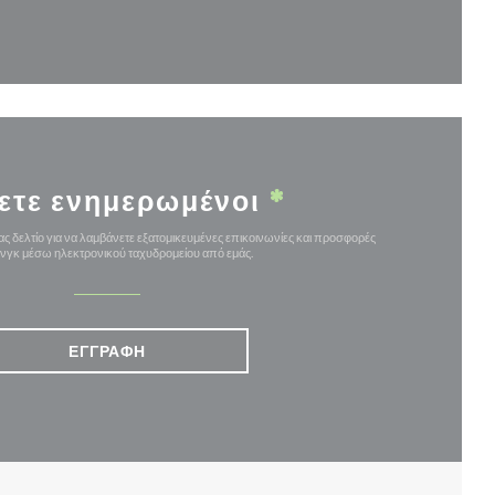
αράθυρο))
ετε ενημερωμένοι
*
ς δελτίο για να λαμβάνετε εξατομικευμένες επικοινωνίες και προσφορές
ινγκ μέσω ηλεκτρονικού ταχυδρομείου από εμάς.
ΕΓΓΡΑΦΉ