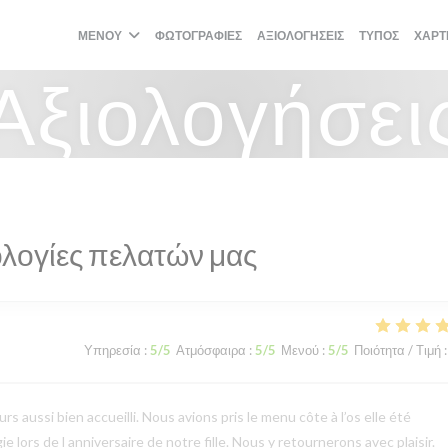
ΜΕΝΟΎ
ΦΩΤΟΓΡΑΦΊΕΣ
ΑΞΙΟΛΟΓΉΣΕΙΣ
ΤΎΠΟΣ
ΧΆΡΤ
Αξιολογήσει
λογίες πελατών μας
Υπηρεσία
:
5
/5
Ατμόσφαιρα
:
5
/5
Μενού
:
5
/5
Ποιότητα / Τιμή
:
 aussi bien accueilli. Nous avions pris le menu côte à l’os elle été
e lors de l anniversaire de notre fille. Nous y retournerons avec plaisir.