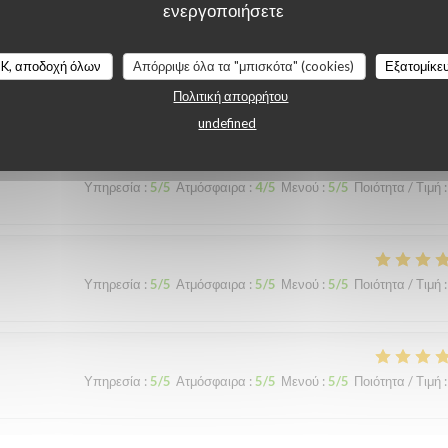
ενεργοποιήσετε
Υπηρεσία
:
2
/5
Ατμόσφαιρα
:
1
/5
Μενού
:
2
/5
Ποιότητα / Τιμή
:
K, αποδοχή όλων
Απόρριψε όλα τα "μπισκότα" (cookies)
Εξατομίκε
c du poulet chaud …
Πολιτική απορρήτου
undefined
Υπηρεσία
:
5
/5
Ατμόσφαιρα
:
4
/5
Μενού
:
5
/5
Ποιότητα / Τιμή
:
Υπηρεσία
:
5
/5
Ατμόσφαιρα
:
5
/5
Μενού
:
5
/5
Ποιότητα / Τιμή
:
Υπηρεσία
:
5
/5
Ατμόσφαιρα
:
5
/5
Μενού
:
5
/5
Ποιότητα / Τιμή
: