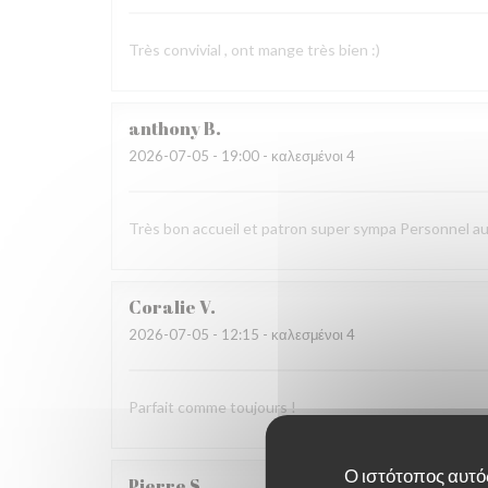
Très convivial , ont mange très bien :)
anthony
B
2026-07-05
- 19:00 - καλεσμένοι 4
Très bon accueil et patron super sympa Personnel a
Coralie
V
2026-07-05
- 12:15 - καλεσμένοι 4
Parfait comme toujours !
Ο ιστότοπος αυτός
Pierre
S