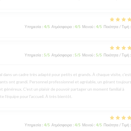
Υπηρεσία
:
4
/5
Ατμόσφαιρα
:
4
/5
Μενού
:
4
/5
Ποιότητα / Τιμή
:
Υπηρεσία
:
5
/5
Ατμόσφαιρα
:
5
/5
Μενού
:
5
/5
Ποιότητα / Τιμή
:
l dans un cadre très adapté pour petits et grands. À chaque visite, c'es
ts ont grandi. Personnel professionnel et agréable, un gérant toujours
et généreux. C'est un plaisir de pouvoir partager un moment familial à
 l'équipe pour l'accueil. À très bientôt.
Υπηρεσία
:
4
/5
Ατμόσφαιρα
:
4
/5
Μενού
:
4
/5
Ποιότητα / Τιμή
: