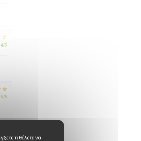
4
/5
5
/5
γξετε τι θέλετε να