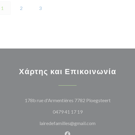
1
2
3
Χάρτης και Επικοινωνία
((ανοίγει σ
178b rue d'Armentières 7782 Ploegsteert
0479 41 17 19
lairedefamilles@gmail.com