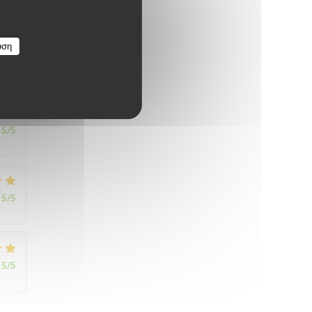
1
/5
υση
5
/5
5
/5
5
/5