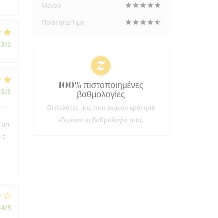
Μενού
Ποιότητα/Τιμή
3
/5
100% πιστοποιημένες
5
/5
βαθμολογίες
Οι πελάτες μας που έκαναν κράτηση
έδωσαν τη βαθμολογία τους
t un
 à
4
/5