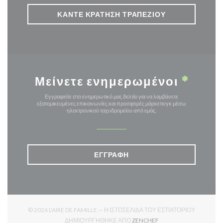
ΚΆΝΤΕ ΚΡΆΤΗΣΗ ΤΡΑΠΕΖΙΟΎ
Μείνετε ενημερωμένοι
*
Εγγραφείτε στο ενημερωτικό μας δελτίο για να λαμβάνετε
εξατομικευμένες επικοινωνίες και προσφορές μάρκετινγκ μέσω
ηλεκτρονικού ταχυδρομείου από εμάς.
ΕΓΓΡΑΦΉ
© 2026 L'AIRE DE FAMILLE — Η ΙΣΤΟΣΕΛΊΔΑ ΤΟΥ ΕΣΤΙΑΤΟΡΊΟΥ
((ΑΝΟΊΓΕΙ ΣΕ ΝΈΟ ΠΑΡ
ΔΗΜΙΟΥΡΓΉΘΗΚΕ ΑΠΌ
ZENCHEF