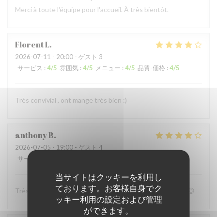
Merci à toute l'équipe pour l'accueil. À très bientôt.
Florent
L
2026-07-11
- 20:00 - ゲスト 3
サービス
:
4
/5
雰囲気
:
4
/5
メニュー
:
4
/5
品質-価格
:
4
/5
Très convivial , ont mange très bien :)
anthony
B
2026-07-05
- 19:00 - ゲスト 4
サービス
:
4
/5
雰囲気
:
4
/5
メニュー
:
5
/5
品質-価格
:
4
/5
当サイトはクッキーを利用し
ております。お客様自身でク
Très bon accueil et patron super sympa Personnel au top😉
ッキー利用の設定および管理
ができます。