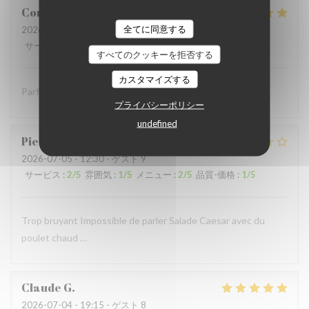
Coralie
V
全てに同意する
2026-07-05
- 12:15 - ゲスト 4
サービス
:
5
/5
雰囲気
:
5
/5
メニュー
:
5
/5
品質-価格
:
5
/5
すべてのクッキーを拒否する
カスタマイズする
Parfait comme toujours !
プライバシーポリシー
undefined
Pierre
S
2026-07-05
- 12:30 - ゲスト 9
サービス
:
2
/5
雰囲気
:
1
/5
メニュー
:
2
/5
品質-価格
:
1
/5
Trop bruyant Impossible de parler Salade Caesar avec du
poulet chaud …
Claude
G
2026-07-04
- 19:15 - ゲスト 8