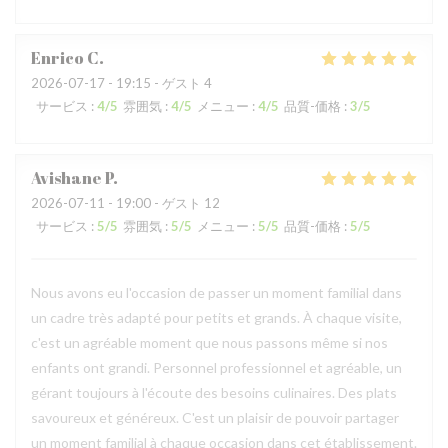
Enrico
C
2026-07-17
- 19:15 - ゲスト 4
サービス
:
4
/5
雰囲気
:
4
/5
メニュー
:
4
/5
品質-価格
:
3
/5
Avishane
P
2026-07-11
- 19:00 - ゲスト 12
サービス
:
5
/5
雰囲気
:
5
/5
メニュー
:
5
/5
品質-価格
:
5
/5
Nous avons eu l'occasion de passer un moment familial dans
un cadre très adapté pour petits et grands. À chaque visite,
c'est un agréable moment que nous passons même si nos
enfants ont grandi. Personnel professionnel et agréable, un
gérant toujours à l'écoute des besoins culinaires. Des plats
savoureux et généreux. C'est un plaisir de pouvoir partager
un moment familial à chaque occasion dans cet établissement.