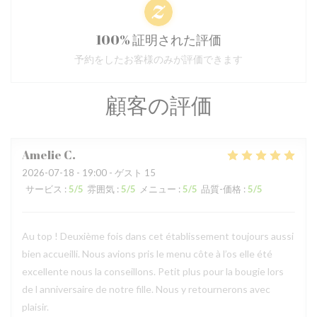
100% 証明された評価
予約をしたお客様のみが評価できます
顧客の評価
Amelie
C
2026-07-18
- 19:00 - ゲスト 15
サービス
:
5
/5
雰囲気
:
5
/5
メニュー
:
5
/5
品質-価格
:
5
/5
Au top ! Deuxième fois dans cet établissement toujours aussi
bien accueilli. Nous avions pris le menu côte à l’os elle été
excellente nous la conseillons. Petit plus pour la bougie lors
de l anniversaire de notre fille. Nous y retournerons avec
plaisir.