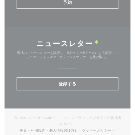
予約
ニュースレター
*
当社のニュースレターを購読し、当社からのEメールによる個別コミ
ュニケーションやマーケティングオファーを受け取る。
登録する
© 2026 L'AIRE DE FAMILLE — このレストランウェブサイトの作成者
((新しいウィンドウで開きます))
ZENCHEF
免責
利用規約
個人情報保護方針
クッキー ポリシー
((新しいウィンドウで開きます))
((新しいウィンドウで開きます))
((新しいウィンドウで開きます))
((新しいウィンドウで開