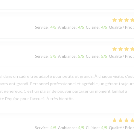
Service
:
4
/5
Ambiance
:
4
/5
Cuisine
:
4
/5
Qualité / Prix
:
Service
:
5
/5
Ambiance
:
5
/5
Cuisine
:
5
/5
Qualité / Prix
:
l dans un cadre très adapté pour petits et grands. À chaque visite, c'es
ts ont grandi. Personnel professionnel et agréable, un gérant toujours
et généreux. C'est un plaisir de pouvoir partager un moment familial à
 l'équipe pour l'accueil. À très bientôt.
Service
:
4
/5
Ambiance
:
4
/5
Cuisine
:
4
/5
Qualité / Prix
: