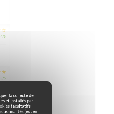
4
/5
5
/5
quer la collecte de
es et installés par
okies facultatifs
ctionnalités (ex : en