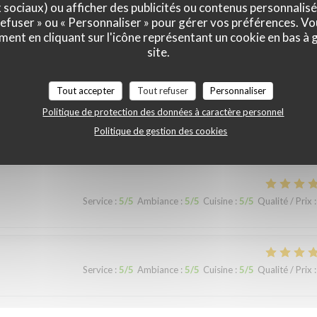
x sociaux) ou afficher des publicités ou contenus personnalisé
Service
:
2
/5
Ambiance
:
1
/5
Cuisine
:
2
/5
Qualité / Prix
:
 refuser » ou « Personnaliser » pour gérer vos préférences. V
ment en cliquant sur l'icône représentant un cookie en bas à
site.
c du poulet chaud …
Tout accepter
Tout refuser
Personnaliser
Politique de protection des données à caractère personnel
Politique de gestion des cookies
Service
:
5
/5
Ambiance
:
4
/5
Cuisine
:
5
/5
Qualité / Prix
:
Service
:
5
/5
Ambiance
:
5
/5
Cuisine
:
5
/5
Qualité / Prix
:
Service
:
5
/5
Ambiance
:
5
/5
Cuisine
:
5
/5
Qualité / Prix
: