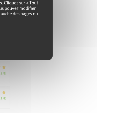
s. Cliquez sur « Tout
1
/5
ous pouvez modifier
 gauche des pages du
5
/5
5
/5
5
/5