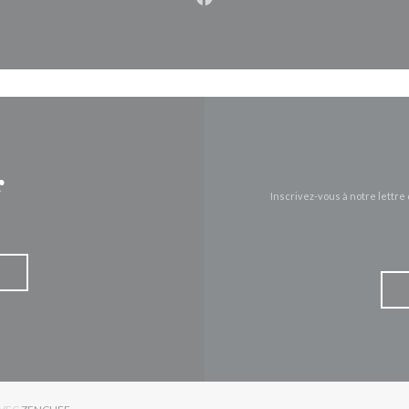
Facebook ((ouvre une nouvel
r
Inscrivez-vous à notre lettr
((OUVRE UNE NOUVELLE FENÊTRE))