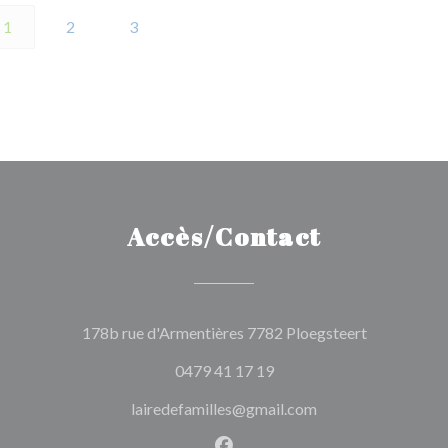
1
2
3
Accès/Contact
((ouvre une 
178b rue d'Armentières 7782 Ploegsteert
0479 41 17 19
lairedefamilles@gmail.com