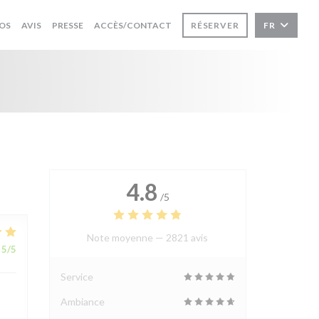
OS
AVIS
PRESSE
ACCÈS/CONTACT
RÉSERVER
FR
4.8
/5
Note moyenne —
2821 avis
5
/5
Service
Ambiance