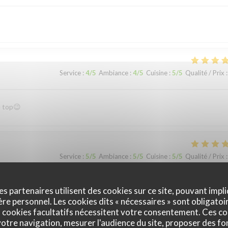
Service
:
4
/5
Ambiance
:
4
/5
Cuisine
:
5
/5
Qualité / Prix
:
u top😉
Service
:
5
/5
Ambiance
:
5
/5
Cuisine
:
5
/5
Qualité / Prix
:
es partenaires utilisent des cookies sur ce site, pouvant impli
e personnel. Les cookies dits « nécessaires » sont obligatoir
 cookies facultatifs nécessitent votre consentement. Ces co
otre navigation, mesurer l'audience du site, proposer des fon