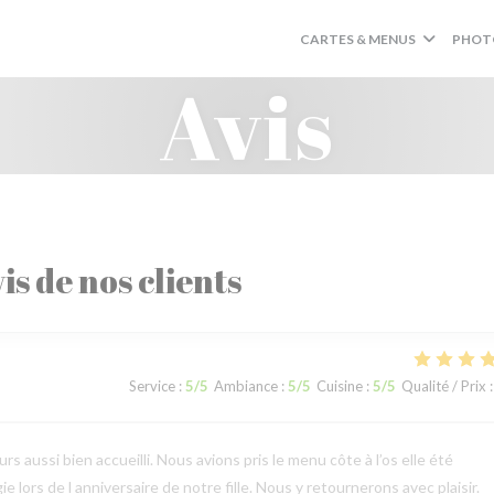
CARTES & MENUS
PHOT
Avis
is de nos clients
Service
:
5
/5
Ambiance
:
5
/5
Cuisine
:
5
/5
Qualité / Prix
:
 aussi bien accueilli. Nous avions pris le menu côte à l’os elle été
e lors de l anniversaire de notre fille. Nous y retournerons avec plaisir.