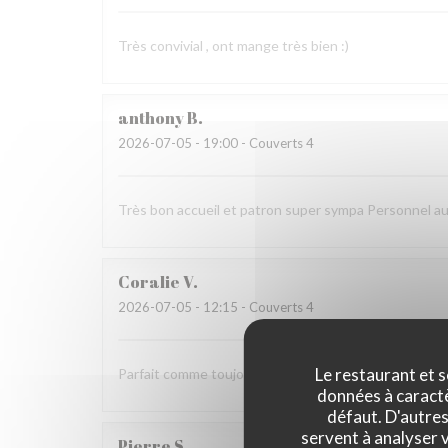
Très convivial , ont mange très bien :)
anthony
B
2026-07-05
- 19:00 - Couverts 4
Très bon accueil et patron super sympa Personnel a
Coralie
V
2026-07-05
- 12:15 - Couverts 4
Le restaurant et s
Parfait comme toujours !
données à caractèr
défaut. D'autres
servent à analyser v
Pierre
S