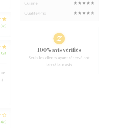
Cuisine
Qualité/Prix
3
/5
100% avis vérifiés
5
/5
Seuls les clients ayant réservé ont
laissé leur avis
t un
 à
4
/5