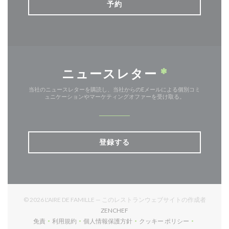
予約
ニュースレター
*
当社のニュースレターを購読し、当社からのEメールによる個別コミ
ュニケーションやマーケティングオファーを受け取る。
登録する
© 2026 L'AIRE DE FAMILLE — このレストランウェブサイトの作成者
((新しいウィンドウで開きます))
ZENCHEF
免責
利用規約
個人情報保護方針
クッキー ポリシー
((新しいウィンドウで開きます))
((新しいウィンドウで開きます))
((新しいウィンドウで開きます))
((新しいウィンドウで開