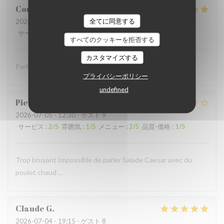
Coralie
V
全てに同意する
2026-07-05
- 12:15 - ゲスト 4
サービス
:
5
/5
雰囲気
:
5
/5
メニュー
:
5
/5
品質-価格
:
5
/5
すべてのクッキーを拒否する
カスタマイズする
Parfait comme toujours !
プライバシーポリシー
undefined
Pierre
S
2026-07-05
- 12:30 - ゲスト 9
サービス
:
2
/5
雰囲気
:
1
/5
メニュー
:
2
/5
品質-価格
:
1
/5
Trop bruyant Impossible de parler Salade Caesar avec du
poulet chaud …
Claude
G
2026-07-04
- 19:15 - ゲスト 8