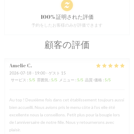
100% 証明された評価
予約をしたお客様のみが評価できます
顧客の評価
Amelie
C
2026-07-18
- 19:00 - ゲスト 15
サービス
:
5
/5
雰囲気
:
5
/5
メニュー
:
5
/5
品質-価格
:
5
/5
Au top ! Deuxième fois dans cet établissement toujours aussi
bien accueilli. Nous avions pris le menu côte à l’os elle été
excellente nous la conseillons. Petit plus pour la bougie lors
de l anniversaire de notre fille. Nous y retournerons avec
plaisir.