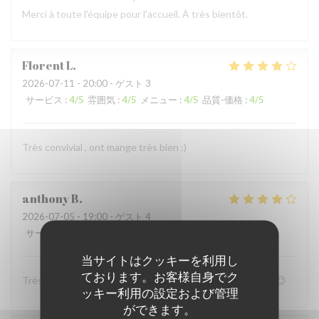
Merci à toute l'équipe pour l'accueil. À très bientôt.
Florent
L
2026-07-11
- 20:00 - ゲスト 3
サービス
:
4
/5
雰囲気
:
4
/5
メニュー
:
4
/5
品質-価格
:
4
/5
Très convivial , ont mange très bien :)
anthony
B
2026-07-05
- 19:00 - ゲスト 4
サービス
:
4
/5
雰囲気
:
4
/5
メニュー
:
5
/5
品質-価格
:
4
/5
当サイトはクッキーを利用し
ております。お客様自身でク
Très bon accueil et patron super sympa Personnel au top😉
ッキー利用の設定および管理
ができます。