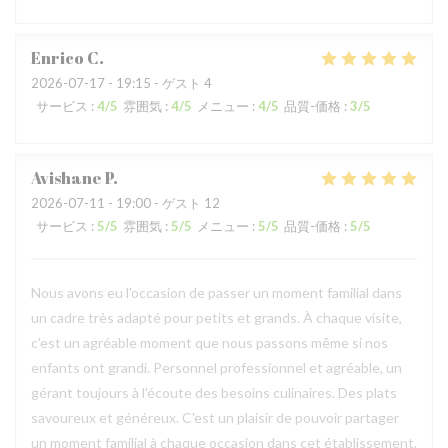
Enrico
C
2026-07-17
- 19:15 - ゲスト 4
サービス
:
4
/5
雰囲気
:
4
/5
メニュー
:
4
/5
品質-価格
:
3
/5
Avishane
P
2026-07-11
- 19:00 - ゲスト 12
サービス
:
5
/5
雰囲気
:
5
/5
メニュー
:
5
/5
品質-価格
:
5
/5
Nous avons eu l'occasion de passer un moment familial dans
un cadre très adapté pour petits et grands. À chaque visite,
c'est un agréable moment que nous passons même si nos
enfants ont grandi. Personnel professionnel et agréable, un
gérant toujours à l'écoute des besoins culinaires. Des plats
savoureux et généreux. C'est un plaisir de pouvoir partager
un moment familial à chaque occasion dans cet établissement.