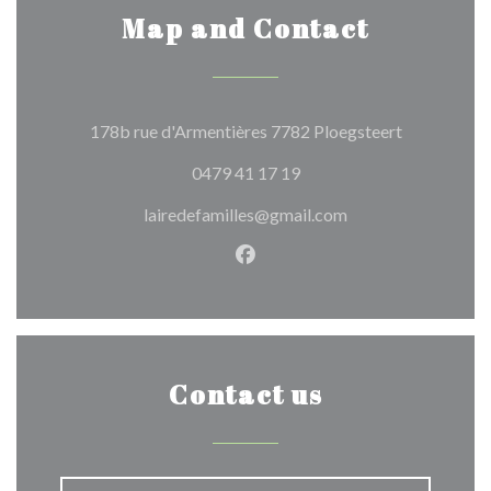
Map and Contact
((opens in 
178b rue d'Armentières 7782 Ploegsteert
0479 41 17 19
lairedefamilles@gmail.com
Facebook ((opens in a new w
Contact us