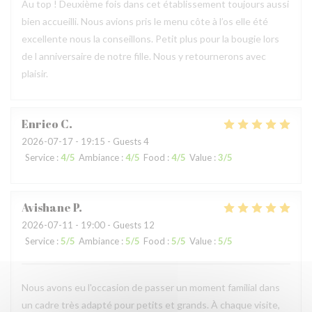
Au top ! Deuxième fois dans cet établissement toujours aussi
bien accueilli. Nous avions pris le menu côte à l’os elle été
excellente nous la conseillons. Petit plus pour la bougie lors
de l anniversaire de notre fille. Nous y retournerons avec
plaisir.
Enrico
C
2026-07-17
- 19:15 - Guests 4
Service
:
4
/5
Ambiance
:
4
/5
Food
:
4
/5
Value
:
3
/5
Avishane
P
2026-07-11
- 19:00 - Guests 12
Service
:
5
/5
Ambiance
:
5
/5
Food
:
5
/5
Value
:
5
/5
Nous avons eu l'occasion de passer un moment familial dans
un cadre très adapté pour petits et grands. À chaque visite,