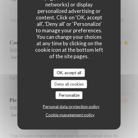
networks) or display
personalized advertising or
content. Click on 'OK, accept
Très bon accueil et patron super sympa Personnel au top😉
all', 'Deny all' or 'Personalize'
to manage your preferences.
You can change your choices
Coralie
V
at any time by clicking on the
cookie icon at the bottom left
2026-07-05
- 12:15 - Guests 4
of the site pages.
Service
:
5
/5
Ambiance
:
5
/5
Food
:
5
/5
Value
:
5
/5
OK, accept all
Parfait comme toujours !
Deny all cookies
Personalize
Pierre
S
Personal data protection policy
2026-07-05
- 12:30 - Guests 9
Cookie management policy
Service
:
2
/5
Ambiance
:
1
/5
Food
:
2
/5
Value
:
1
/5
Trop bruyant Impossible de parler Salade Caesar avec du