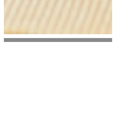
L'Aire de Famille
L'Aire de Famille, restaurant situé à Ploegsteert,
est un endroit convivial et familial où se
retrouvent petits et grands... Le bâtiment est une
ancienne menuiserie dont nous avions la volonté
de lui donner une seconde vie. La cuisine est
traditionnelle et conviviale basée sur des produits