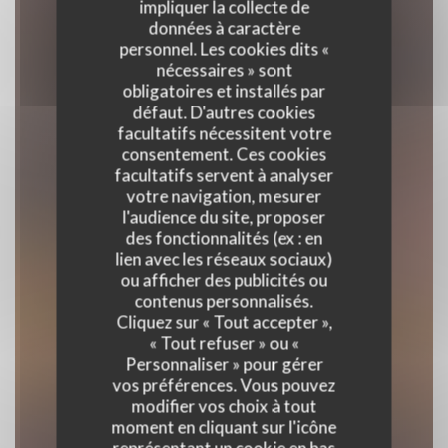
impliquer la collecte de
données à caractère
personnel. Les cookies dits «
nécessaires » sont
obligatoires et installés par
défaut. D'autres cookies
facultatifs nécessitent votre
consentement. Ces cookies
facultatifs servent à analyser
votre navigation, mesurer
l'audience du site, proposer
L'Aire de Famille
des fonctionnalités (ex : en
lien avec les réseaux sociaux)
ou afficher des publicités ou
contenus personnalisés.
RESTAURANT TRADITIONNEL
Cliquez sur « Tout accepter »,
|
PLOEGSTEERT
« Tout refuser » ou «
Personnaliser » pour gérer
vos préférences. Vous pouvez
RÉSERVER
modifier vos choix à tout
moment en cliquant sur l'icône