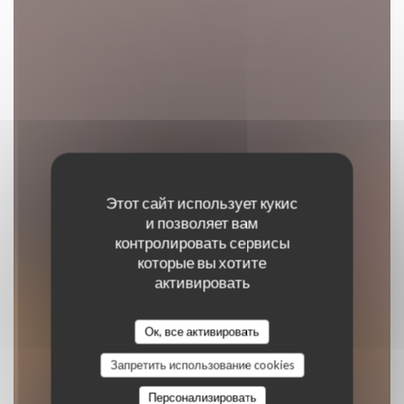
Этот сайт использует кукис
и позволяет вам
контролировать сервисы
L'Aire de Famille
которые вы хотите
активировать
ТРАДИЦИОННЫЙ РЕСТОРАН
Ок, все активировать
|
PLOEGSTEERT
Запретить использование cookies
Персонализировать
ЗАБРОНИРОВАТЬ СТОЛИК