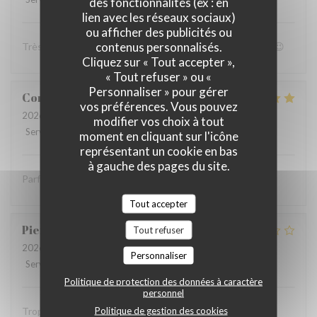
des fonctionnalités (ex : en
lien avec les réseaux sociaux)
ou afficher des publicités ou
contenus personnalisés.
Très bon accueil et patron super sympa Personnel au top😉
Cliquez sur « Tout accepter »,
« Tout refuser » ou «
Personnaliser » pour gérer
Coralie
V
vos préférences. Vous pouvez
2026-07-05
- 12:15 - Couverts 4
modifier vos choix à tout
Service
:
5
/5
Ambiance
:
5
/5
Cuisine
:
5
/5
Qualité / Prix
:
5
/5
moment en cliquant sur l'icône
représentant un cookie en bas
à gauche des pages du site.
Parfait comme toujours !
Tout accepter
Pierre
S
Tout refuser
2026-07-05
- 12:30 - Couverts 9
Personnaliser
Service
:
2
/5
Ambiance
:
1
/5
Cuisine
:
2
/5
Qualité / Prix
:
1
/5
Politique de protection des données à caractère
personnel
Politique de gestion des cookies
Trop bruyant Impossible de parler Salade Caesar avec du