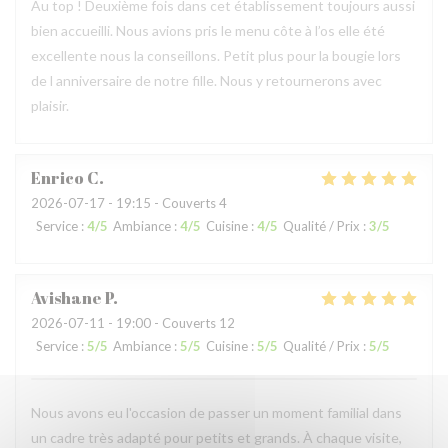
Au top ! Deuxième fois dans cet établissement toujours aussi
bien accueilli. Nous avions pris le menu côte à l’os elle été
excellente nous la conseillons. Petit plus pour la bougie lors
de l anniversaire de notre fille. Nous y retournerons avec
plaisir.
Enrico
C
2026-07-17
- 19:15 - Couverts 4
Service
:
4
/5
Ambiance
:
4
/5
Cuisine
:
4
/5
Qualité / Prix
:
3
/5
Avishane
P
2026-07-11
- 19:00 - Couverts 12
Service
:
5
/5
Ambiance
:
5
/5
Cuisine
:
5
/5
Qualité / Prix
:
5
/5
Nous avons eu l'occasion de passer un moment familial dans
un cadre très adapté pour petits et grands. À chaque visite,