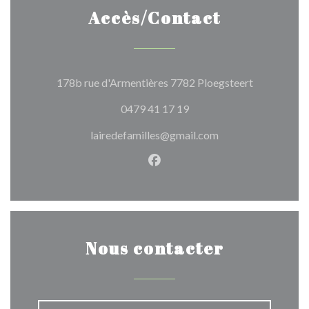
Accès/Contact
((ouvre une 
178b rue d'Armentières 7782 Ploegsteert
0479 41 17 19
lairedefamilles@gmail.com
Facebook ((ouvre une nouvel
Nous contacter