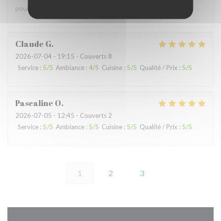
poulet chaud …
Claude
G
2026-07-04
- 19:15 - Couverts 8
Service
:
5
/5
Ambiance
:
4
/5
Cuisine
:
5
/5
Qualité / Prix
:
5
/5
Pascaline
O
2026-07-05
- 12:45 - Couverts 2
Service
:
5
/5
Ambiance
:
5
/5
Cuisine
:
5
/5
Qualité / Prix
:
5
/5
1
2
3