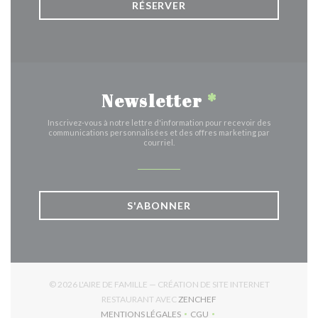
RÉSERVER
Newsletter
*
Inscrivez-vous à notre lettre d'information pour recevoir des
communications personnalisées et des offres marketing par
courriel.
S'ABONNER
© 2026 L'AIRE DE FAMILLE — CRÉATION DE SITE INTERNET
((OUVRE UNE NOUVELLE 
RESTAURANT AVEC
ZENCHEF
MENTIONS LÉGALES
CGU