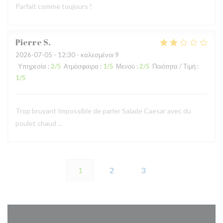
Parfait comme toujours !
Pierre
S
2026-07-05
- 12:30 - καλεσμένοι 9
Υπηρεσία
:
2
/5
Ατμόσφαιρα
:
1
/5
Μενού
:
2
/5
Ποιότητα / Τιμή
:
1
/5
Trop bruyant Impossible de parler Salade Caesar avec du
poulet chaud …
1
2
3