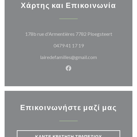
Χάρτης και Επικοινωνία
((ανοίγει σ
178b rue d'Armentières 7782 Ploegsteert
0479 41 17 19
lairedefamilles@gmail.com
Facebook ((ανοίγει σε νέο π
Επικοινωνήστε μαζί μας
ΚΆΝΤΕ ΚΡΆΤΗΣΗ ΤΡΑΠΕΖΙΟΎ