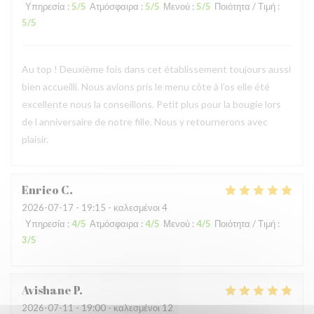
Υπηρεσία
:
5
/5
Ατμόσφαιρα
:
5
/5
Μενού
:
5
/5
Ποιότητα / Τιμή
:
5
/5
Au top ! Deuxième fois dans cet établissement toujours aussi
bien accueilli. Nous avions pris le menu côte à l’os elle été
excellente nous la conseillons. Petit plus pour la bougie lors
de l anniversaire de notre fille. Nous y retournerons avec
plaisir.
Enrico
C
2026-07-17
- 19:15 - καλεσμένοι 4
Υπηρεσία
:
4
/5
Ατμόσφαιρα
:
4
/5
Μενού
:
4
/5
Ποιότητα / Τιμή
:
3
/5
Avishane
P
2026-07-11
- 19:00 - καλεσμένοι 12