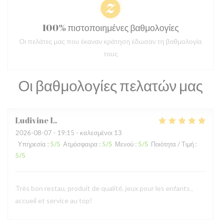
100% πιστοποιημένες βαθμολογίες
Οι πελάτες μας που έκαναν κράτηση έδωσαν τη βαθμολογία
τους
Οι βαθμολογίες πελατών μας
Ludivine
L
2026-08-07
- 19:15 - καλεσμένοι 13
Υπηρεσία
:
5
/5
Ατμόσφαιρα
:
5
/5
Μενού
:
5
/5
Ποιότητα / Τιμή
:
5
/5
Très bon restau, produit de qualité, jeux pour les enfants ,
accueil et service au top!