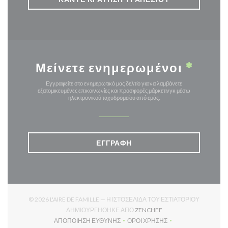
Μείνετε ενημερωμένοι
*
Εγγραφείτε στο ενημερωτικό μας δελτίο για να λαμβάνετε
εξατομικευμένες επικοινωνίες και προσφορές μάρκετινγκ μέσω
ηλεκτρονικού ταχυδρομείου από εμάς.
ΕΓΓΡΑΦΉ
© 2026 L'AIRE DE FAMILLE — Η ΙΣΤΟΣΕΛΊΔΑ ΤΟΥ ΕΣΤΙΑΤΟΡΊΟΥ
((ΑΝΟΊΓΕΙ ΣΕ ΝΈΟ ΠΑΡ
ΔΗΜΙΟΥΡΓΉΘΗΚΕ ΑΠΌ
ZENCHEF
ΑΠΟΠΟΊΗΣΗ ΕΥΘΎΝΗΣ
ΌΡΟΙ ΧΡΉΣΗΣ
((ΑΝΟΊΓΕΙ ΣΕ ΝΈΟ ΠΑΡΆΘΥΡΟ))
((ΑΝΟΊΓΕΙ ΣΕ ΝΈΟ ΠΑΡΆΘΥ