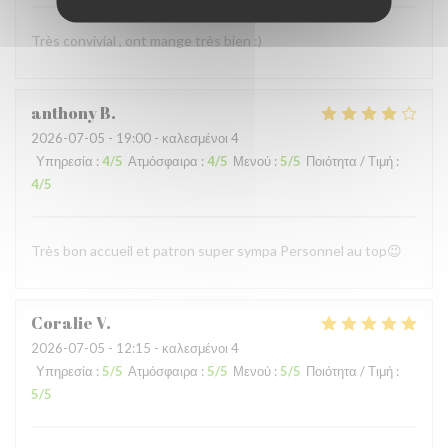
Très convivial , ont mange très bien :)
anthony
B
2026-07-05
- 19:00 - καλεσμένοι 4
Υπηρεσία
:
4
/5
Ατμόσφαιρα
:
4
/5
Μενού
:
5
/5
Ποιότητα / Τιμή
:
4
/5
Très bon accueil et patron super sympa Personnel au top😉
Coralie
V
2026-07-05
- 12:15 - καλεσμένοι 4
Υπηρεσία
:
5
/5
Ατμόσφαιρα
:
5
/5
Μενού
:
5
/5
Ποιότητα / Τιμή
:
5
/5