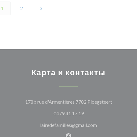
1
2
3
Карта и контакты
((открывае
178b rue d'Armentières 7782 Ploegsteert
0479 41 17 19
lairedefamilles@gmail.com