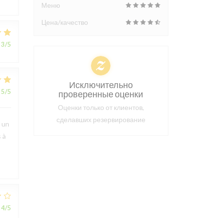
Меню
Цена/качество
3
/5
Исключительно
5
/5
проверенные оценки
Оценки только от клиентов,
сделавших резервирование
t un
 à
4
/5