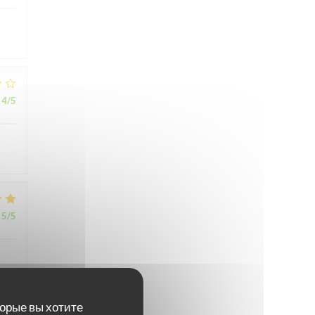
4
/5
5
/5
торые вы хотите