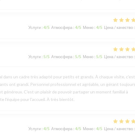
Услуги
:
4
/5
Атмосфера
:
4
/5
Меню
:
4
/5
Цена / качество
:
Услуги
:
5
/5
Атмосфера
:
5
/5
Меню
:
5
/5
Цена / качество
:
l dans un cadre très adapté pour petits et grands. À chaque visite, c'es
ts ont grandi. Personnel professionnel et agréable, un gérant toujours
et généreux. C'est un plaisir de pouvoir partager un moment familial à
 l'équipe pour l'accueil. À très bientôt.
Услуги
:
4
/5
Атмосфера
:
4
/5
Меню
:
4
/5
Цена / качество
: