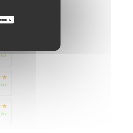
1
/5
ровать
5
/5
5
/5
5
/5