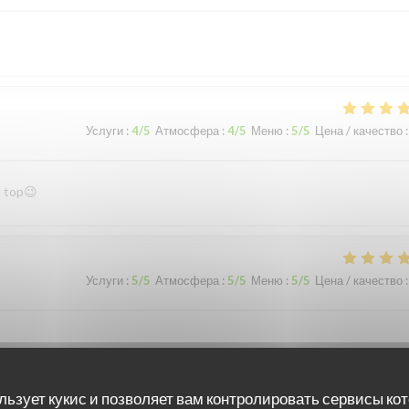
Услуги
:
4
/5
Атмосфера
:
4
/5
Меню
:
5
/5
Цена / качество
:
u top😉
Услуги
:
5
/5
Атмосфера
:
5
/5
Меню
:
5
/5
Цена / качество
:
льзует кукис и позволяет вам контролировать сервисы ко