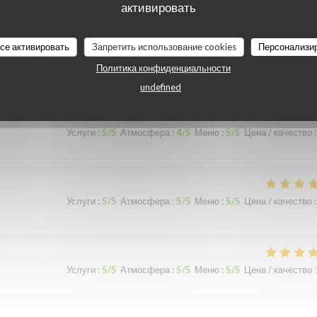
активировать
Услуги
:
2
/5
Атмосфера
:
1
/5
Меню
:
2
/5
Цена / качество
:
все активировать
Запретить использование cookies
Персонализи
c du poulet chaud …
Политика конфиденциальности
undefined
Услуги
:
5
/5
Атмосфера
:
4
/5
Меню
:
5
/5
Цена / качество
:
Услуги
:
5
/5
Атмосфера
:
5
/5
Меню
:
5
/5
Цена / качество
:
Услуги
:
5
/5
Атмосфера
:
5
/5
Меню
:
5
/5
Цена / качество
: