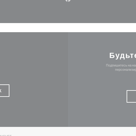
Facebook ((открывается в н
Будьт
Подпишитесь на наш
персонализир
К
((ОТКРЫВАЕТСЯ В НОВОМ ОКНЕ))