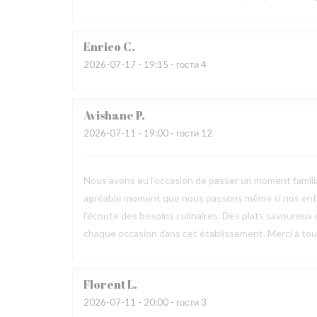
Enrico
C
2026-07-17
- 19:15 - гости 4
Avishane
P
2026-07-11
- 19:00 - гости 12
Nous avons eu l'occasion de passer un moment familia
agréable moment que nous passons même si nos enfan
l'écoute des besoins culinaires. Des plats savoureux 
chaque occasion dans cet établissement. Merci à toute
Florent
L
2026-07-11
- 20:00 - гости 3