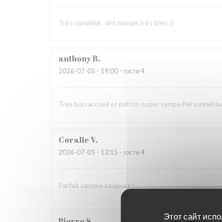
Très convivial , ont mange très bien :)
anthony
B
2026-07-05
- 19:00 - гости 4
Très bon accueil et patron super sympa Personnel a
Coralie
V
2026-07-05
- 12:15 - гости 4
Parfait comme toujours !
Этот сайт испо
Pierre
S