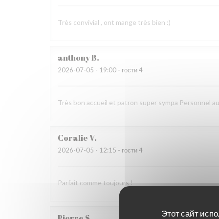
Très convivial , ont mange très bien :)
anthony
B
2026-07-05
- 19:00 - гости 4
Très bon accueil et patron super sympa Personnel a
Coralie
V
2026-07-05
- 12:15 - гости 4
Parfait comme toujours !
Этот сайт испо
Pierre
S