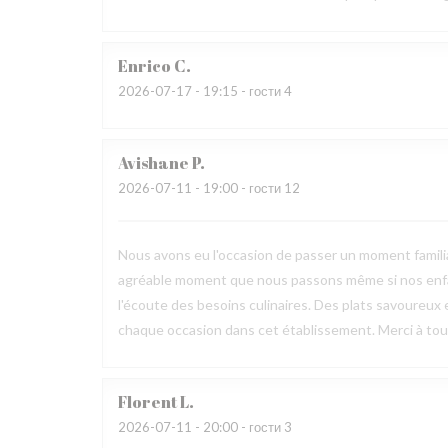
Enrico
C
2026-07-17
- 19:15 - гости 4
Avishane
P
2026-07-11
- 19:00 - гости 12
Nous avons eu l'occasion de passer un moment familia
agréable moment que nous passons même si nos enfan
l'écoute des besoins culinaires. Des plats savoureux 
chaque occasion dans cet établissement. Merci à toute
Florent
L
2026-07-11
- 20:00 - гости 3