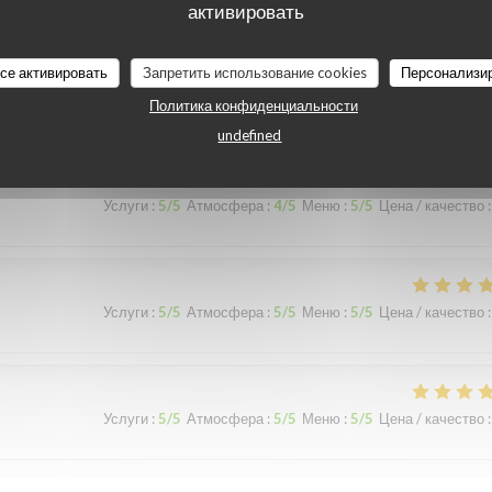
активировать
Услуги
:
2
/5
Атмосфера
:
1
/5
Меню
:
2
/5
Цена / качество
:
все активировать
Запретить использование cookies
Персонализи
c du poulet chaud …
Политика конфиденциальности
undefined
Услуги
:
5
/5
Атмосфера
:
4
/5
Меню
:
5
/5
Цена / качество
:
Услуги
:
5
/5
Атмосфера
:
5
/5
Меню
:
5
/5
Цена / качество
:
Услуги
:
5
/5
Атмосфера
:
5
/5
Меню
:
5
/5
Цена / качество
: