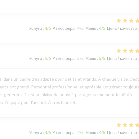
Услуги
:
4
/5
Атмосфера
:
4
/5
Меню
:
4
/5
Цена / качество
:
Услуги
:
5
/5
Атмосфера
:
5
/5
Меню
:
5
/5
Цена / качество
:
l dans un cadre très adapté pour petits et grands. À chaque visite, c'es
ts ont grandi. Personnel professionnel et agréable, un gérant toujours
et généreux. C'est un plaisir de pouvoir partager un moment familial à
 l'équipe pour l'accueil. À très bientôt.
Услуги
:
4
/5
Атмосфера
:
4
/5
Меню
:
4
/5
Цена / качество
: