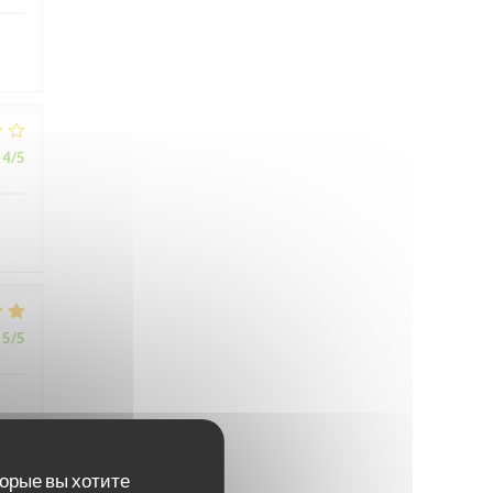
4
/5
5
/5
торые вы хотите