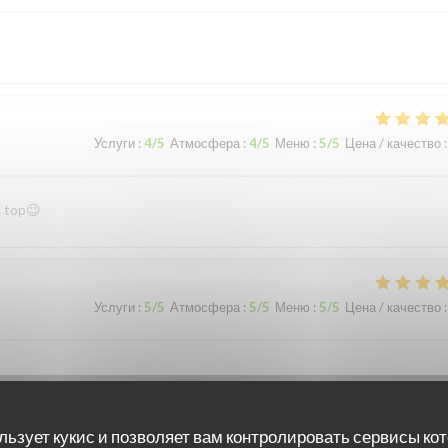
Услуги
:
4
/5
Атмосфера
:
4
/5
Меню
:
5
/5
Цена / качество
:
u top😉
Услуги
:
5
/5
Атмосфера
:
5
/5
Меню
:
5
/5
Цена / качество
:
льзует кукис и позволяет вам контролировать сервисы ко