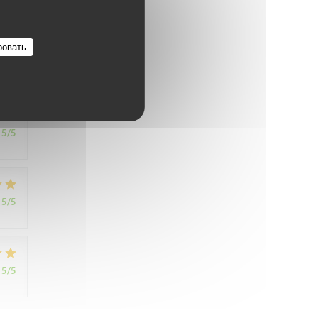
1
/5
ровать
5
/5
5
/5
5
/5