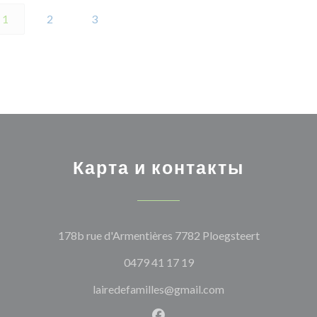
1
2
3
Карта и контакты
((открывае
178b rue d'Armentières 7782 Ploegsteert
0479 41 17 19
lairedefamilles@gmail.com