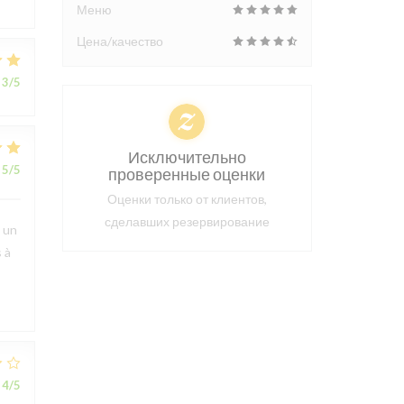
Меню
Цена/качество
3
/5
Исключительно
5
/5
проверенные оценки
Оценки только от клиентов,
сделавших резервирование
t un
 à
4
/5