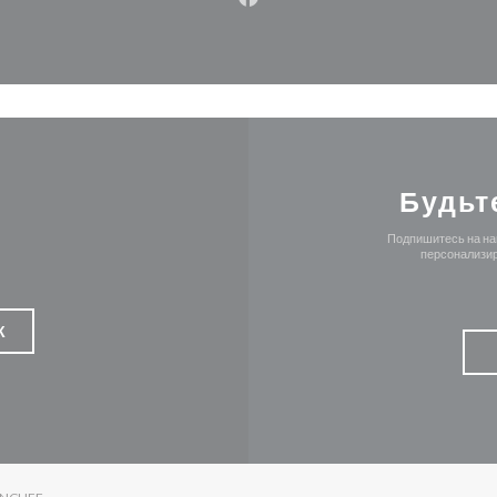
Facebook ((открывается в н
Будьт
Подпишитесь на наш
персонализир
К
((ОТКРЫВАЕТСЯ В НОВОМ ОКНЕ))