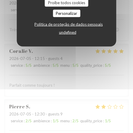
Proíbe todos cookies
2026-07-05
- 19:00 - guests 4
service
:
4
/5
ambience
:
4
/5
menu
:
5
/5
quality_price
:
4
/5
Personalizar
Política de proteção de dados pessoais
Très bon accueil et patron super sympa Personnel au top😉
undefined
Coralie
V
2026-07-05
- 12:15 - guests 4
service
:
5
/5
ambience
:
5
/5
menu
:
5
/5
quality_price
:
5
/5
Parfait comme toujours !
Pierre
S
2026-07-05
- 12:30 - guests 9
service
:
2
/5
ambience
:
1
/5
menu
:
2
/5
quality_price
:
1
/5