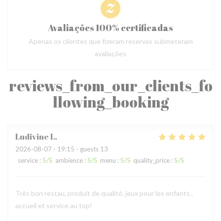
Avaliações 100% certificadas
Apenas os clientes que fizeram reservas submeteram
avaliações
reviews_from_our_clients_fo
llowing_booking
Ludivine
L
2026-08-07
- 19:15 - guests 13
service
:
5
/5
ambience
:
5
/5
menu
:
5
/5
quality_price
:
5
/5
Très bon restau, produit de qualité, jeux pour les enfants ,
accueil et service au top!