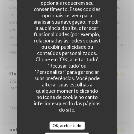
opcionais requerem seu
un cadre très adapté pour petits et grands. À chaque visite,
consentimento. Esses cookies
c'est un agréable moment que nous passons même si nos
opcionais servem para
analisar sua navegação, medir
enfants ont grandi. Personnel professionnel et agréable, un
a audiência do site, oferecer
gérant toujours à l'écoute des besoins culinaires. Des plats
funcionalidades (por exemplo,
savoureux et généreux. C'est un plaisir de pouvoir partager
relacionadas às redes sociais)
un moment familial à chaque occasion dans cet établissement.
ou exibir publicidade ou
Merci à toute l'équipe pour l'accueil. À très bientôt.
conteúdos personalizados.
Clique em 'OK, aceitar tudo',
'Recusar tudo' ou
'Personalizar' para gerenciar
Florent
L
suas preferências. Você pode
2026-07-11
- 20:00 - guests 3
alterar suas escolhas a
service
:
4
/5
ambience
:
4
/5
menu
:
4
/5
quality_price
:
4
/5
qualquer momento clicando
no ícone de cookie no canto
inferior esquerdo das páginas
Très convivial , ont mange très bien :)
do site.
OK, aceitar tudo
anthony
B