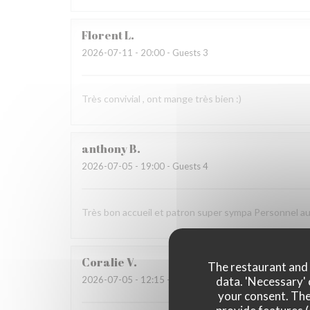
Florent
L
2026-07-11
- 20:00 - Guests 3
Très convivial , ont mange très bien :)
anthony
B
2026-07-05
- 19:00 - Guests 4
Très bon accueil et patron super sympa Personnel a
Coralie
V
The restaurant and i
data. 'Necessary' 
2026-07-05
- 12:15 - Guests 4
your consent. The