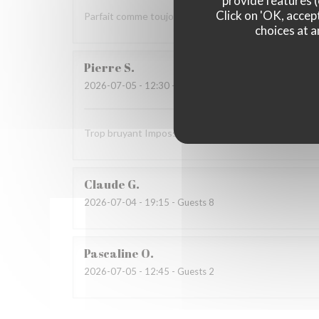
provide features (
Click on 'OK, accept
Parfait comme toujours !
choices at a
Pierre
S
2026-07-05
- 12:30 - Guests 9
Trop bruyant Impossible de parler Salade Caesar ave
Claude
G
2026-07-04
- 19:15 - Guests 8
Pascaline
O
2026-07-05
- 12:45 - Guests 2