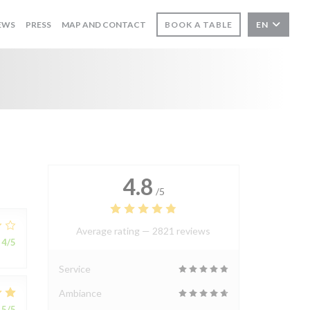
EWS
PRESS
MAP AND CONTACT
BOOK A TABLE
EN
4.8
/5
Average rating —
2821 reviews
4
/5
Service
Ambiance
5
/5