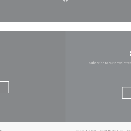
Facebook ((opens in a new w
Subscribe to our newslette
((OPENS IN A NEW WINDOW))