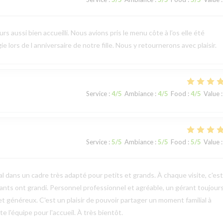
 aussi bien accueilli. Nous avions pris le menu côte à l’os elle été
e lors de l anniversaire de notre fille. Nous y retournerons avec plaisir.
Service
:
4
/5
Ambiance
:
4
/5
Food
:
4
/5
Value
:
Service
:
5
/5
Ambiance
:
5
/5
Food
:
5
/5
Value
:
l dans un cadre très adapté pour petits et grands. À chaque visite, c'es
ts ont grandi. Personnel professionnel et agréable, un gérant toujours
et généreux. C'est un plaisir de pouvoir partager un moment familial à
 l'équipe pour l'accueil. À très bientôt.