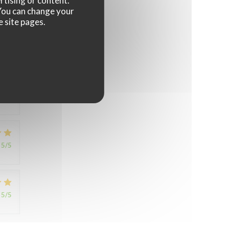
rtising or content.
. You can change your
e site pages.
1
/5
5
/5
5
/5