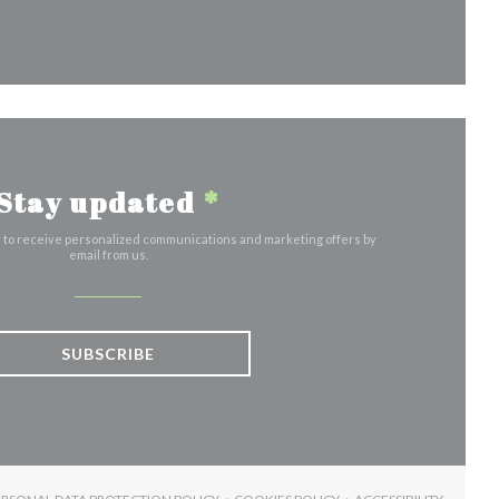
indow))
Stay updated
*
r to receive personalized communications and marketing offers by
email from us.
SUBSCRIBE