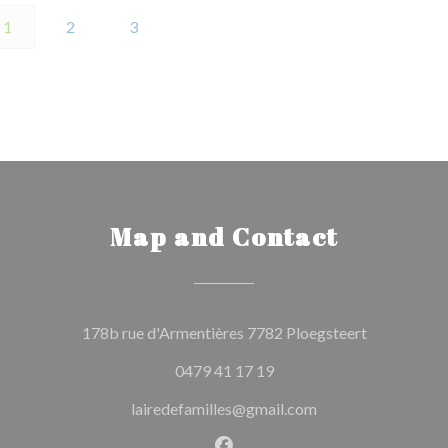
1
2
3
Map and Contact
((opens in 
178b rue d'Armentières 7782 Ploegsteert
0479 41 17 19
lairedefamilles@gmail.com