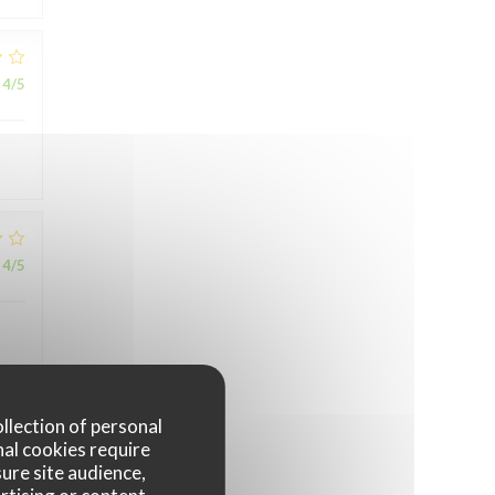
4
/5
4
/5
ollection of personal
nal cookies require
5
/5
ure site audience,