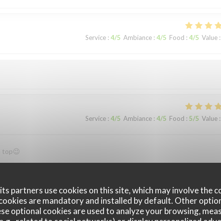
Service
:
4
/5
Ambiance
:
4
/5
Food
:
4
/5
Value
:
Service
:
4
/5
Ambiance
:
4
/5
Food
:
5
/5
Value
:
u top😉
ts partners use cookies on this site, which may involve the c
cookies are mandatory and installed by default. Other optio
Service
:
5
/5
Ambiance
:
5
/5
Food
:
5
/5
Value
:
se optional cookies are used to analyze your browsing, meas