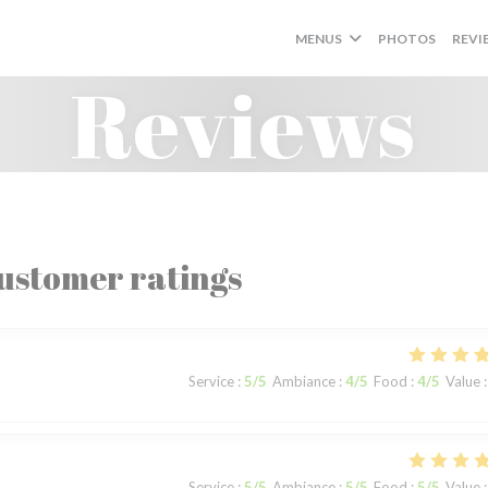
MENUS
PHOTOS
REVI
Reviews
ustomer ratings
Service
:
5
/5
Ambiance
:
4
/5
Food
:
4
/5
Value
:
Service
:
5
/5
Ambiance
:
5
/5
Food
:
5
/5
Value
: