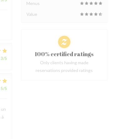
Menus
Value
100% certified ratings
3
/5
Only clients having made
reservations provided ratings
5
/5
t un
 à