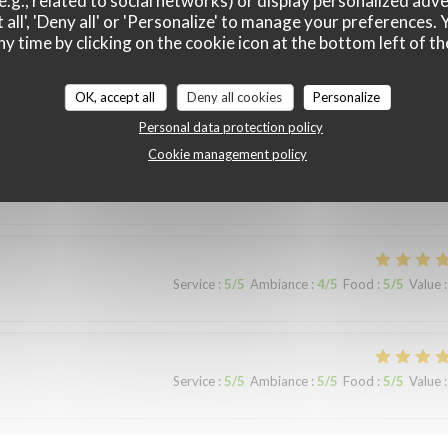
e.g., related to social networks) or display personalized adve
 all', 'Deny all' or 'Personalize' to manage your preferences
ny time by clicking on the cookie icon at the bottom left of th
OK, accept all
Deny all cookies
Personalize
Service
:
2
/5
Ambiance
:
1
/5
Food
:
2
/5
Value
:
Personal data protection policy
Cookie management policy
c du poulet chaud …
Service
:
5
/5
Ambiance
:
4
/5
Food
:
5
/5
Value
:
Service
:
5
/5
Ambiance
:
5
/5
Food
:
5
/5
Value
: