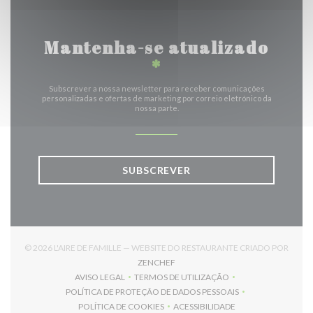
Mantenha-se atualizado
*
Subscrever a nossa newsletter para receber comunicações
personalizadas e ofertas de marketing por correio eletrónico da
nossa parte.
SUBSCREVER
© 2026 L'AIRE DE FAMILLE — WEBSITE DO RESTAURANTE CRIADO POR
((ABRE NUMA NOVA JANELA))
ZENCHEF
AVISO LEGAL
TERMOS DE UTILIZAÇÃO
((ABRE NUMA NOVA JANELA))
((ABRE NUMA NOVA JANELA))
POLÍTICA DE PROTEÇÃO DE DADOS PESSOAIS
((ABRE NUMA NOVA JANELA))
POLÍTICA DE COOKIES
ACESSIBILIDADE
((ABRE NUMA NOVA JANELA))
((ABRE NUMA NOVA JANELA