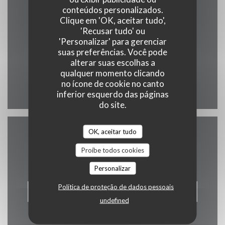
conteúdos personalizados.
Clique em 'OK, aceitar tudo',
((abre numa 
178b rue d'Armentières 7782 Ploegsteert
'Recusar tudo' ou
'Personalizar' para gerenciar
0479 41 17 19
suas preferências. Você pode
lairedefamilles@gmail.com
alterar suas escolhas a
qualquer momento clicando
no ícone de cookie no canto
Facebook ((abre numa nova j
inferior esquerdo das páginas
do site.
OK, aceitar tudo
Contacte-nos
Proíbe todos cookies
Personalizar
Política de proteção de dados pessoais
RESERVAR UMA MESA
undefined