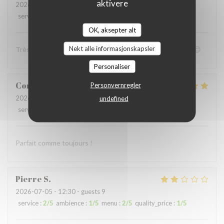
aktivere
2026-07-05
- 19:00 - guests 4
service
:
4
/5
ambience
:
4
/5
menu
:
5
/5
quality_price
:
4
/5
OK, aksepter alt
Nekt alle informasjonskapsler
Très bon accueil et patron super sympa Personnel au top😉
Personaliser
Coralie
V
Personvernregler
2026-07-05
- 12:15 - guests 4
undefined
service
:
5
/5
ambience
:
5
/5
menu
:
5
/5
quality_price
:
5
/5
Parfait comme toujours !
Pierre
S
2026-07-05
- 12:30 - guests 9
service
:
2
/5
ambience
:
1
/5
menu
:
2
/5
quality_price
:
1
/5