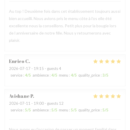
Au top ! Deuxième fois dans cet établissement toujours aussi
bien accueilli. Nous avions pris le menu côte à l’os elle été
excellente nous la conseillons. Petit plus pour la bougie lors
de l anniversaire de notre fille. Nous y retournerons avec
plaisir.
Enrico
C
2026-07-17
- 19:15 - guests 4
service
:
4
/5
ambience
:
4
/5
menu
:
4
/5
quality_price
:
3
/5
Avishane
P
2026-07-11
- 19:00 - guests 12
service
:
5
/5
ambience
:
5
/5
menu
:
5
/5
quality_price
:
5
/5
Nous avons eu l'occasion de passer un moment familial dans