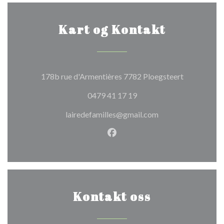
Kart og Kontakt
((åpner i et 
178b rue d'Armentières 7782 Ploegsteert
0479 41 17 19
lairedefamilles@gmail.com
Facebook ((åpner i et nytt vi
Kontakt oss