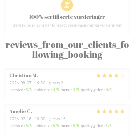
100% sertifiserte vurderinger
Bare kunder som har foretatt reservasjoner ga vurderinger
reviews_from_our_clients_fo
llowing_booking
Christian
M
2026-08-07
- 19:30 - guests 2
service
:
5
/5
ambience
:
4
/5
menu
:
4
/5
quality_price
:
4
/5
Amelie
C
2026-07-18
- 19:00 - guests 15
service
:
5
/5
ambience
:
5
/5
menu
:
5
/5
quality_price
:
5
/5