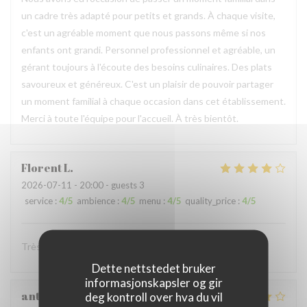
un cadre très adapté pour petits et grands. À chaque visite,
c'est un agréable moment que nous passons même si nos
enfants ont grandi. Personnel professionnel et agréable, un
gérant toujours à l'écoute des besoins culinaires. Des plats
savoureux et généreux. C'est un plaisir de pouvoir partager
un moment familial à chaque occasion dans cet établissement.
Merci à toute l'équipe pour l'accueil. À très bientôt.
Florent
L
2026-07-11
- 20:00 - guests 3
service
:
4
/5
ambience
:
4
/5
menu
:
4
/5
quality_price
:
4
/5
Très convivial , ont mange très bien :)
Dette nettstedet bruker
informasjonskapsler og gir
anthony
B
deg kontroll over hva du vil