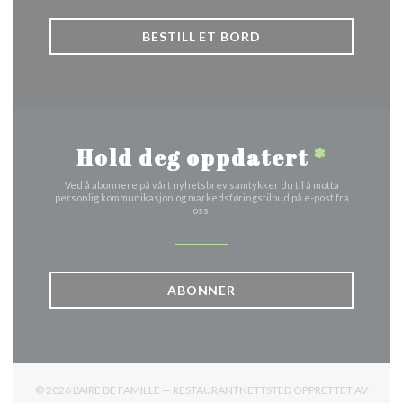
BESTILL ET BORD
Hold deg oppdatert
*
Ved å abonnere på vårt nyhetsbrev samtykker du til å motta
personlig kommunikasjon og markedsføringstilbud på e-post fra
oss.
ABONNER
© 2026 L'AIRE DE FAMILLE — RESTAURANTNETTSTED OPPRETTET AV