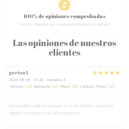
100% de opiniones comprobadas
Solo los clientes que reservaron dejaron su opinión
Las opiniones de nuestros
clientes
gaetan
I
2026-08-08
- 19:30 - Invitados 6
Servicio
:
5
/5
Ambiente
:
5
/5
Menú
:
5
/5
Calidad / Precio
:
5
/5
Un excellent endroit reposant et ou les enfants comme les
adultes ont apprécié se détendre merci