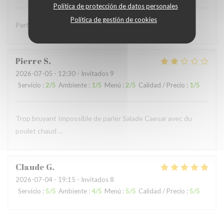
Política de protección de datos personales
Política de gestión de cookies
Parfait comme toujours !
Pierre
S
2026-07-05
- 12:30 - Invitados 9
Servicio
:
2
/5
Ambiente
:
1
/5
Menú
:
2
/5
Calidad / Precio
:
1
/5
Trop bruyant Impossible de parler Salade Caesar avec du
poulet chaud …
Claude
G
2026-07-04
- 19:15 - Invitados 8
Servicio
:
5
/5
Ambiente
:
4
/5
Menú
:
5
/5
Calidad / Precio
:
5
/5