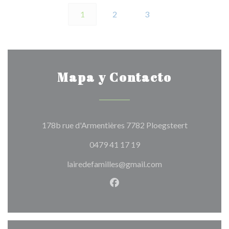
1
2
3
Mapa y Contacto
((abre en un
178b rue d'Armentières 7782 Ploegsteert
0479 41 17 19
lairedefamilles@gmail.com
Facebook ((abre en una nuev