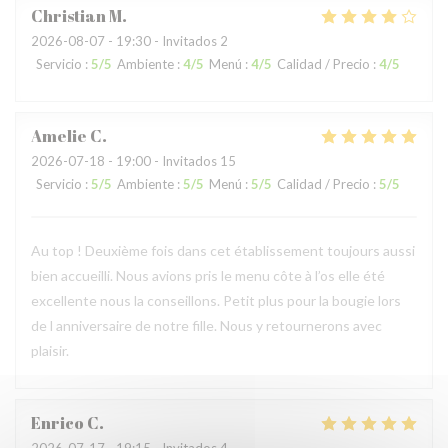
Christian
M
2026-08-07
- 19:30 - Invitados 2
Servicio
:
5
/5
Ambiente
:
4
/5
Menú
:
4
/5
Calidad / Precio
:
4
/5
Amelie
C
2026-07-18
- 19:00 - Invitados 15
Servicio
:
5
/5
Ambiente
:
5
/5
Menú
:
5
/5
Calidad / Precio
:
5
/5
Au top ! Deuxième fois dans cet établissement toujours aussi
bien accueilli. Nous avions pris le menu côte à l’os elle été
excellente nous la conseillons. Petit plus pour la bougie lors
de l anniversaire de notre fille. Nous y retournerons avec
plaisir.
Enrico
C