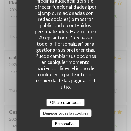
medir la audiencia del sitio,
Florent
L
ofrecer funcionalidades (por
2026-07-11
- 20:00 - Invitados 3
ejemplo, relacionadas con
Servicio
:
4
/5
Ambiente
:
4
/5
Menú
:
4
/5
Calidad / Precio
:
4
/5
redes sociales) o mostrar
publicidad o contenidos
personalizados. Haga clic en
Très convivial , ont mange très bien :)
'Aceptar todo', 'Rechazar
todo' o 'Personalizar' para
gestionar sus preferencias.
Puede cambiar sus opciones
anthony
B
en cualquier momento
2026-07-05
- 19:00 - Invitados 4
haciendo clic en el icono de
Servicio
:
4
/5
Ambiente
:
4
/5
Menú
:
5
/5
Calidad / Precio
:
4
/5
cookie en la parte inferior
izquierda de las páginas del
sitio.
Très bon accueil et patron super sympa Personnel au top😉
OK, aceptar todas
Coralie
V
Denegar todas las cookies
2026-07-05
- 12:15 - Invitados 4
Personalizar
Servicio
:
5
/5
Ambiente
:
5
/5
Menú
:
5
/5
Calidad / Precio
:
5
/5