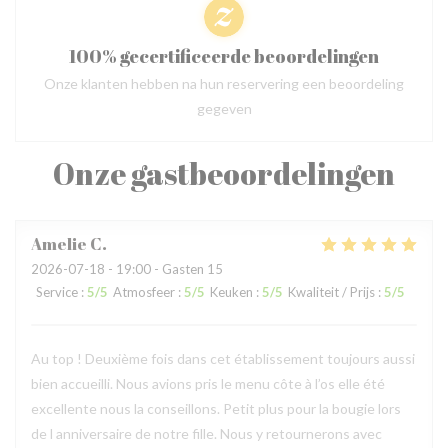
100% gecertificeerde beoordelingen
Onze klanten hebben na hun reservering een beoordeling
gegeven
Onze gastbeoordelingen
Amelie
C
2026-07-18
- 19:00 - Gasten 15
Service
:
5
/5
Atmosfeer
:
5
/5
Keuken
:
5
/5
Kwaliteit / Prijs
:
5
/5
Au top ! Deuxième fois dans cet établissement toujours aussi
bien accueilli. Nous avions pris le menu côte à l’os elle été
excellente nous la conseillons. Petit plus pour la bougie lors
de l anniversaire de notre fille. Nous y retournerons avec