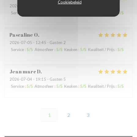
Cookiebeleid
2026-07-04
- 19:15 - Gasten 8
Service
:
5
/5
Atmosfeer
:
4
/5
Keuken
:
5
/5
Kwaliteit / Prijs
:
5
/5
Pascaline
O
2026-07-05
- 12:45 - Gasten 2
Service
:
5
/5
Atmosfeer
:
5
/5
Keuken
:
5
/5
Kwaliteit / Prijs
:
5
/5
Jean marc
D
2026-07-04
- 19:15 - Gasten 5
Service
:
5
/5
Atmosfeer
:
5
/5
Keuken
:
5
/5
Kwaliteit / Prijs
:
5
/5
1
2
3