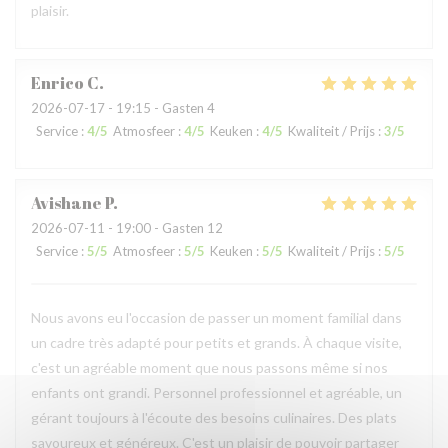
plaisir.
Enrico
C
2026-07-17
- 19:15 - Gasten 4
Service
:
4
/5
Atmosfeer
:
4
/5
Keuken
:
4
/5
Kwaliteit / Prijs
:
3
/5
Avishane
P
2026-07-11
- 19:00 - Gasten 12
Service
:
5
/5
Atmosfeer
:
5
/5
Keuken
:
5
/5
Kwaliteit / Prijs
:
5
/5
Nous avons eu l'occasion de passer un moment familial dans
un cadre très adapté pour petits et grands. À chaque visite,
c'est un agréable moment que nous passons même si nos
enfants ont grandi. Personnel professionnel et agréable, un
gérant toujours à l'écoute des besoins culinaires. Des plats
savoureux et généreux. C'est un plaisir de pouvoir partager