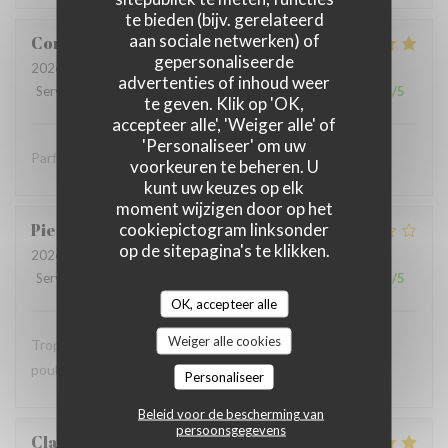
te bieden (bijv. gerelateerd
aan sociale netwerken) of
Coralie
V
gepersonaliseerde
2026-07-05
- 12:15 - Gasten 4
advertenties of inhoud weer
Service
:
5
/5
Atmosfeer
:
5
/5
Keuken
:
5
/5
Kwaliteit / Prijs
:
5
/5
te geven. Klik op 'OK,
accepteer alle', 'Weiger alle' of
'Personaliseer' om uw
Parfait comme toujours !
voorkeuren te beheren. U
kunt uw keuzes op elk
moment wijzigen door op het
cookiepictogram linksonder
Pierre
S
op de sitepagina's te klikken.
2026-07-05
- 12:30 - Gasten 9
Service
:
2
/5
Atmosfeer
:
1
/5
Keuken
:
2
/5
Kwaliteit / Prijs
:
1
/5
OK, accepteer alle
Weiger alle cookies
Trop bruyant Impossible de parler Salade Caesar avec du
poulet chaud …
Personaliseer
Beleid voor de bescherming van
persoonsgegevens
Claude
G