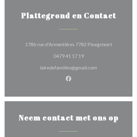
Plattegrond en Contact
((opent in e
178b rue d'Armentières 7782 Ploegsteert
0479 41 17 19
lairedefamilles@gmail.com
Facebook ((opent in een nie
Neem contact met ons op