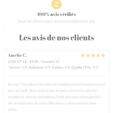
100% avis vérifiés
Seuls les clients ayant réservé ont laissé leur avis
Les avis de nos clients
Amelie
C
2026-07-18
- 19:00 - Couverts 15
Service
:
5
/5
Ambiance
:
5
/5
Cuisine
:
5
/5
Qualité / Prix
:
5
/5
Au top ! Deuxième fois dans cet établissement toujours aussi
bien accueilli. Nous avions pris le menu côte à l’os elle été
excellente nous la conseillons. Petit plus pour la bougie lors
de l anniversaire de notre fille. Nous y retournerons avec
plaisir.