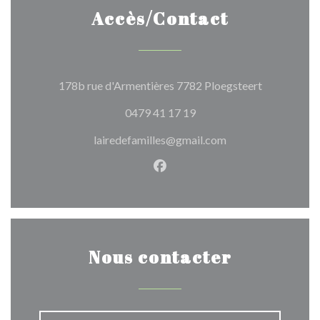
Accès/Contact
((ouvre une 
178b rue d'Armentières 7782 Ploegsteert
0479 41 17 19
lairedefamilles@gmail.com
Facebook ((ouvre une nouvel
Nous contacter