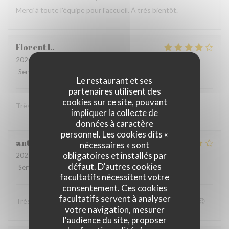
Merci à toute l'équipe pour l'accueil. À très bientôt.
Florent
L
2026-07-11
- 20:00 - Couverts 3
Service
:
4
/5
Ambiance
:
4
/5
Cuisine
:
4
/5
Qualité / Prix
:
4
/5
Le restaurant et ses
partenaires utilisent des
cookies sur ce site, pouvant
Très convivial , ont mange très bien :)
impliquer la collecte de
données à caractère
personnel. Les cookies dits «
anthony
B
nécessaires » sont
obligatoires et installés par
2026-07-05
- 19:00 - Couverts 4
défaut. D'autres cookies
Service
:
4
/5
Ambiance
:
4
/5
Cuisine
:
5
/5
Qualité / Prix
:
4
/5
facultatifs nécessitent votre
consentement. Ces cookies
facultatifs servent à analyser
Très bon accueil et patron super sympa Personnel au top😉
votre navigation, mesurer
l'audience du site, proposer