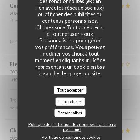
des fonctionnalités (ex : en
Coralie
V
lien avec les réseaux sociaux)
ou afficher des publicités ou
2026-07-05
- 12:15 - Couverts 4
contenus personnalisés.
Service
:
5
/5
Ambiance
:
5
/5
Cuisine
:
5
/5
Qualité / Prix
:
5
/5
Cliquez sur « Tout accepter »,
« Tout refuser » ou «
Personnaliser » pour gérer
Parfait comme toujours !
vos préférences. Vous pouvez
modifier vos choix à tout
moment en cliquant sur l'icône
Pierre
S
représentant un cookie en bas
2026-07-05
- 12:30 - Couverts 9
à gauche des pages du site.
Service
:
2
/5
Ambiance
:
1
/5
Cuisine
:
2
/5
Qualité / Prix
:
1
/5
Tout accepter
Trop bruyant Impossible de parler Salade Caesar avec du
Tout refuser
poulet chaud …
Personnaliser
Politique de protection des données à caractère
personnel
Claude
G
Politique de gestion des cookies
2026-07-04
- 19:15 - Couverts 8