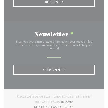
RÉSERVER
Newsletter
*
Inscrivez-vous à notre lettre d'information pour recevoir des
communications personnalisées et des offres marketing par
courriel.
S'ABONNER
© 2026 L'AIRE DE FAMILLE — CRÉATION DE SITE INTERNET
((OUVRE UNE NOUVELLE 
RESTAURANT AVEC
ZENCHEF
MENTIONS LÉGALES
CGU