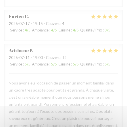
Enrico
C
2026-07-17
- 19:15 - Couverts 4
Service
:
4
/5
Ambiance
:
4
/5
Cuisine
:
4
/5
Qualité / Prix
:
3
/5
Avishane
P
2026-07-11
- 19:00 - Couverts 12
Service
:
5
/5
Ambiance
:
5
/5
Cuisine
:
5
/5
Qualité / Prix
:
5
/5
Nous avons eu l'occasion de passer un moment familial dans
un cadre très adapté pour petits et grands. À chaque visite,
c'est un agréable moment que nous passons même si nos
enfants ont grandi. Personnel professionnel et agréable, un
gérant toujours à l'écoute des besoins culinaires. Des plats
savoureux et généreux. C'est un plaisir de pouvoir partager
un moment familial à chaque occasion dans cet établissement.