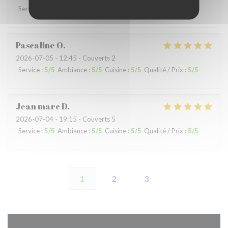
Service
:
5
/5
Ambiance
:
4
/5
Cuisine
:
5
/5
Qualité / Prix
:
5
/5
Pascaline
O
2026-07-05
- 12:45 - Couverts 2
Service
:
5
/5
Ambiance
:
5
/5
Cuisine
:
5
/5
Qualité / Prix
:
5
/5
Jean marc
D
2026-07-04
- 19:15 - Couverts 5
Service
:
5
/5
Ambiance
:
5
/5
Cuisine
:
5
/5
Qualité / Prix
:
5
/5
1
2
3