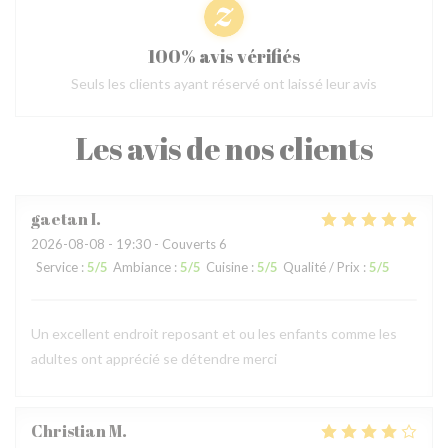
100% avis vérifiés
Seuls les clients ayant réservé ont laissé leur avis
Les avis de nos clients
gaetan
I
2026-08-08
- 19:30 - Couverts 6
Service
:
5
/5
Ambiance
:
5
/5
Cuisine
:
5
/5
Qualité / Prix
:
5
/5
Un excellent endroit reposant et ou les enfants comme les
adultes ont apprécié se détendre merci
Christian
M