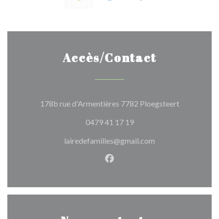
Accès/Contact
((ouvre une 
178b rue d'Armentières 7782 Ploegsteert
0479 41 17 19
lairedefamilles@gmail.com
Facebook ((ouvre une nouvel