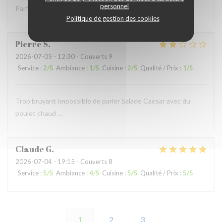
personnel
Parfait comme toujours !
Politique de gestion des cookies
Pierre
S
2026-07-05
- 12:30 - Couverts 9
Service
:
2
/5
Ambiance
:
1
/5
Cuisine
:
2
/5
Qualité / Prix
:
1
/5
Trop bruyant Impossible de parler Salade Caesar avec du
poulet chaud …
Claude
G
2026-07-04
- 19:15 - Couverts 8
Service
:
5
/5
Ambiance
:
4
/5
Cuisine
:
5
/5
Qualité / Prix
:
5
/5
1
2
3