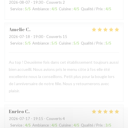
2026-08-07
- 19:30 - Couverts 2
Service
:
5
/5
Ambiance
:
4
/5
Cuisine
:
4
/5
Qualité / Prix
:
4
/5
Amelie
C
2026-07-18
- 19:00 - Couverts 15
Service
:
5
/5
Ambiance
:
5
/5
Cuisine
:
5
/5
Qualité / Prix
:
5
/5
Au top ! Deuxième fois dans cet établissement toujours aussi
bien accueilli. Nous avions pris le menu côte à l’os elle été
excellente nous la conseillons. Petit plus pour la bougie lors
de l anniversaire de notre fille. Nous y retournerons avec
plaisir.
Enrico
C
2026-07-17
- 19:15 - Couverts 4
Service
:
4
/5
Ambiance
:
4
/5
Cuisine
:
4
/5
Qualité / Prix
:
3
/5