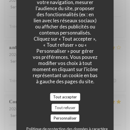
2026-07-11
- 20:00 - Couverts 3
votre navigation, mesurer
Service
:
4
/5
Ambiance
:
4
/5
Cuisine
:
4
/5
Qualité / Prix
:
4
/5
l'audience du site, proposer
des fonctionnalités (ex : en
lien avec les réseaux sociaux)
ou afficher des publicités ou
Très convivial , ont mange très bien :)
contenus personnalisés.
Cliquez sur « Tout accepter »,
« Tout refuser » ou «
anthony
B
Personnaliser » pour gérer
2026-07-05
- 19:00 - Couverts 4
vos préférences. Vous pouvez
Service
:
4
/5
Ambiance
:
4
/5
Cuisine
:
5
/5
Qualité / Prix
:
4
/5
modifier vos choix à tout
moment en cliquant sur l'icône
représentant un cookie en bas
Très bon accueil et patron super sympa Personnel au top😉
à gauche des pages du site.
Tout accepter
Coralie
V
Tout refuser
2026-07-05
- 12:15 - Couverts 4
Service
:
5
/5
Ambiance
:
5
/5
Cuisine
:
5
/5
Qualité / Prix
:
5
/5
Personnaliser
Politique de protection des données à caractère