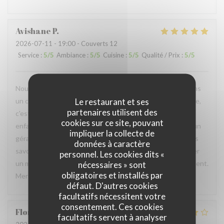
Avishane
P
2026-07-11
- 19:00 - Couverts 12
Service
:
5
/5
Ambiance
:
5
/5
Cuisine
:
5
/5
Qualité / Prix
:
5
/5
Nous avons eu l'occasion de passer un moment familial dans
Le restaurant et ses
un cadre très adapté pour petits et grands. À chaque visite,
partenaires utilisent des
c'est un agréable moment que nous passons même si nos
cookies sur ce site, pouvant
enfants ont grandi. Personnel professionnel et agréable, un
impliquer la collecte de
gérant toujours à l'écoute des besoins culinaires. Des plats
données à caractère
savoureux et généreux. C'est un plaisir de pouvoir partager
personnel. Les cookies dits «
un moment familial à chaque occasion dans cet établissement.
nécessaires » sont
obligatoires et installés par
Merci à toute l'équipe pour l'accueil. À très bientôt.
défaut. D'autres cookies
facultatifs nécessitent votre
consentement. Ces cookies
Florent
L
facultatifs servent à analyser