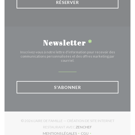
RÉSERVER
Newsletter
*
Inscrivez-vous à notre lettre d'information pour recevoir des
communications personnalisées et des offres marketing par
courriel.
S'ABONNER
© 2026 L'AIRE DE FAMILLE — CRÉATION DE SITE INTERNET
((OUVRE UNE NOUVELLE 
RESTAURANT AVEC
ZENCHEF
MENTIONS LÉGALES
CGU