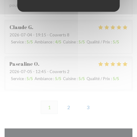
poulet chaud …
Claude
G
2026-07-04
- 19:15 - Couverts 8
Service
:
5
/5
Ambiance
:
4
/5
Cuisine
:
5
/5
Qualité / Prix
:
5
/5
Pascaline
O
2026-07-05
- 12:45 - Couverts 2
Service
:
5
/5
Ambiance
:
5
/5
Cuisine
:
5
/5
Qualité / Prix
:
5
/5
1
2
3