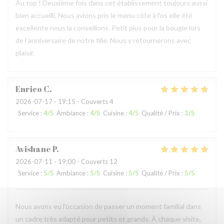
Au top ! Deuxième fois dans cet établissement toujours aussi
bien accueilli. Nous avions pris le menu côte à l’os elle été
excellente nous la conseillons. Petit plus pour la bougie lors
de l anniversaire de notre fille. Nous y retournerons avec
plaisir.
Enrico
C
2026-07-17
- 19:15 - Couverts 4
Service
:
4
/5
Ambiance
:
4
/5
Cuisine
:
4
/5
Qualité / Prix
:
3
/5
Avishane
P
2026-07-11
- 19:00 - Couverts 12
Service
:
5
/5
Ambiance
:
5
/5
Cuisine
:
5
/5
Qualité / Prix
:
5
/5
Nous avons eu l'occasion de passer un moment familial dans
un cadre très adapté pour petits et grands. À chaque visite,