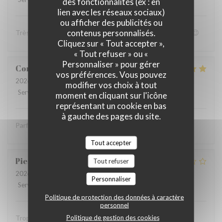
des fonctionnalités (ex : en
lien avec les réseaux sociaux)
ou afficher des publicités ou
contenus personnalisés.
Très bon accueil et patron super sympa Personnel au top😉
Cliquez sur « Tout accepter »,
« Tout refuser » ou «
Personnaliser » pour gérer
Coralie
V
vos préférences. Vous pouvez
2026-07-05
- 12:15 - Couverts 4
modifier vos choix à tout
Service
:
5
/5
Ambiance
:
5
/5
Cuisine
:
5
/5
Qualité / Prix
:
5
/5
moment en cliquant sur l'icône
représentant un cookie en bas
à gauche des pages du site.
Parfait comme toujours !
Tout accepter
Pierre
S
Tout refuser
2026-07-05
- 12:30 - Couverts 9
Personnaliser
Service
:
2
/5
Ambiance
:
1
/5
Cuisine
:
2
/5
Qualité / Prix
:
1
/5
Politique de protection des données à caractère
personnel
Politique de gestion des cookies
Trop bruyant Impossible de parler Salade Caesar avec du