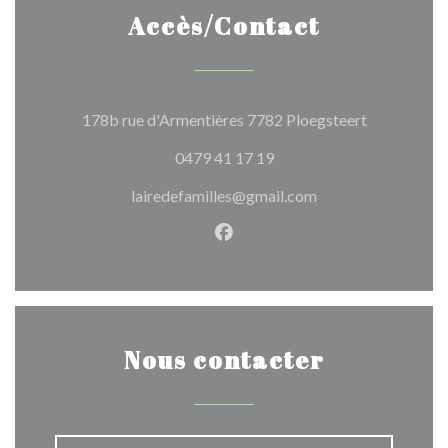
Accès/Contact
((ouvre une 
178b rue d'Armentières 7782 Ploegsteert
0479 41 17 19
lairedefamilles@gmail.com
Facebook ((ouvre une nouvel
Nous contacter