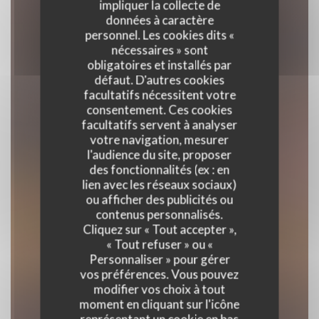
impliquer la collecte de
données à caractère
personnel. Les cookies dits «
nécessaires » sont
obligatoires et installés par
défaut. D'autres cookies
facultatifs nécessitent votre
consentement. Ces cookies
facultatifs servent à analyser
votre navigation, mesurer
l'audience du site, proposer
L'Aire de Famille
des fonctionnalités (ex : en
lien avec les réseaux sociaux)
ou afficher des publicités ou
contenus personnalisés.
RESTAURANT TRADITIONNEL
Cliquez sur « Tout accepter »,
|
PLOEGSTEERT
« Tout refuser » ou «
Personnaliser » pour gérer
vos préférences. Vous pouvez
RÉSERVER
modifier vos choix à tout
moment en cliquant sur l'icône