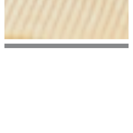
L'Aire de Famille
L'Aire de Famille, restaurant situé à Ploegsteert,
est un endroit convivial et familial où se
retrouvent petits et grands... Le bâtiment est une
ancienne menuiserie dont nous avions la volonté
de lui donner une seconde vie. La cuisine est
traditionnelle et conviviale basée sur des produits