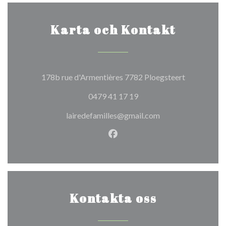
Karta och Kontakt
((öppnas i et
178b rue d'Armentières 7782 Ploegsteert
0479 41 17 19
lairedefamilles@gmail.com
Facebook ((öppnas i ett nytt 
Kontakta oss