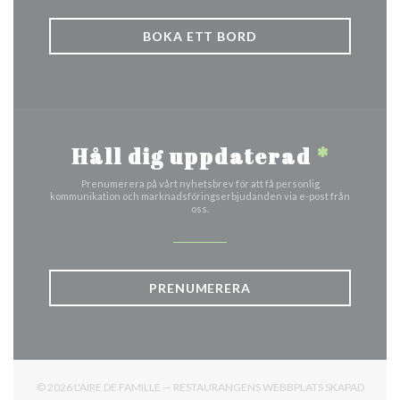
BOKA ETT BORD
Håll dig uppdaterad
*
Prenumerera på vårt nyhetsbrev för att få personlig
kommunikation och marknadsföringserbjudanden via e-post från
oss.
PRENUMERERA
© 2026 L'AIRE DE FAMILLE — RESTAURANGENS WEBBPLATS SKAPAD