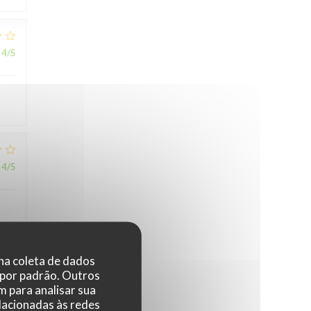
4
/5
4
/5
 na coleta de dados
 por padrão. Outros
5
/5
 para analisar sua
elacionadas às redes