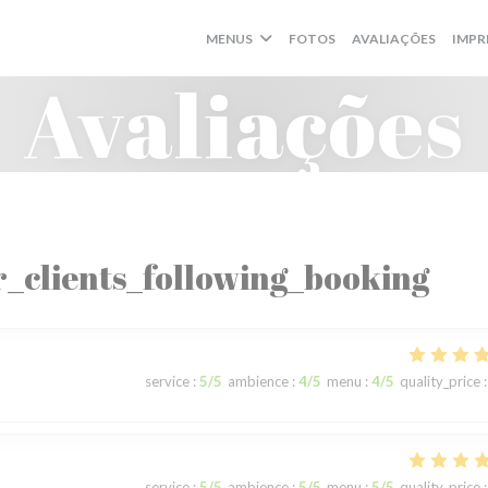
MENUS
FOTOS
AVALIAÇÕES
IMPR
Avaliações
_clients_following_booking
service
:
5
/5
ambience
:
4
/5
menu
:
4
/5
quality_price
:
service
:
5
/5
ambience
:
5
/5
menu
:
5
/5
quality_price
: