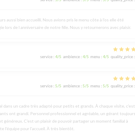
 aussi bien accueilli. Nous avions pris le menu côte à l’os elle été
e lors de l anniversaire de notre fille. Nous y retournerons avec plaisir.
service
:
4
/5
ambience
:
4
/5
menu
:
4
/5
quality_price
:
service
:
5
/5
ambience
:
5
/5
menu
:
5
/5
quality_price
:
l dans un cadre très adapté pour petits et grands. À chaque visite, c'es
ts ont grandi. Personnel professionnel et agréable, un gérant toujours
et généreux. C'est un plaisir de pouvoir partager un moment familial à
 l'équipe pour l'accueil. À très bientôt.