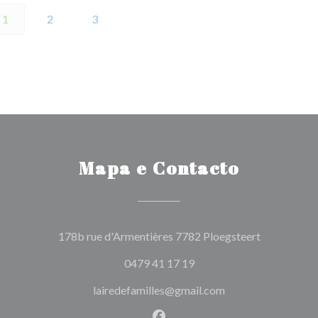
1
2
3
Mapa e Contacto
((abre numa 
178b rue d'Armentières 7782 Ploegsteert
0479 41 17 19
lairedefamilles@gmail.com