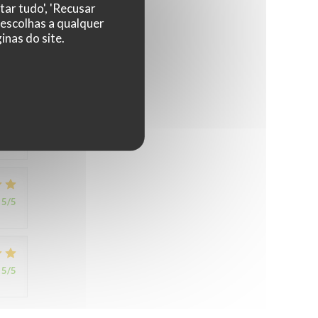
tar tudo', 'Recusar
 escolhas a qualquer
nas do site.
1
/5
5
/5
5
/5