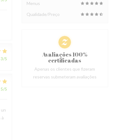
Menus
Qualidade/Preço
Avaliações 100%
3
/5
certificadas
Apenas os clientes que fizeram
reservas submeteram avaliações
5
/5
t un
 à