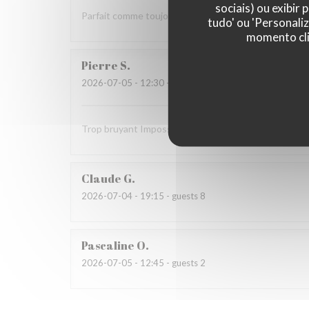
sociais) ou exibir
Parfait comme toujours !
tudo' ou 'Personali
momento cli
Pierre
S
2026-07-05
- 12:30 - guests 9
Trop bruyant Impossible de parler Salade Caesar ave
Claude
G
2026-07-04
- 19:15 - guests 8
Pascaline
O
2026-07-05
- 12:45 - guests 2