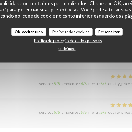
 publicidade ou conteúdos personalizados. Clique em 'OK, acei
zar' para gerenciar suas preferências. Você pode alterar suas
cando no ícone de cookie no canto inferior esquerdo das pági
OK, aceitar tudo
Proíbe todos cookies
Personalizar
service
:
2
/5
ambience
:
1
/5
menu
:
2
/5
quality_price
:
Política de proteção de dados pessoais
undefined
c du poulet chaud …
service
:
5
/5
ambience
:
4
/5
menu
:
5
/5
quality_price
:
service
:
5
/5
ambience
:
5
/5
menu
:
5
/5
quality_price
: