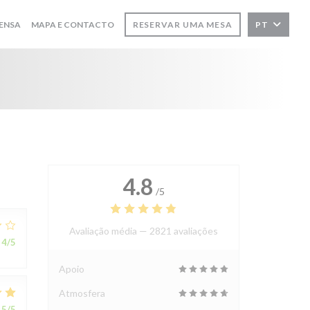
ENSA
MAPA E CONTACTO
RESERVAR UMA MESA
PT
4.8
/5
Avaliação média —
2821 avaliações
4
/5
Apoio
Atmosfera
5
/5