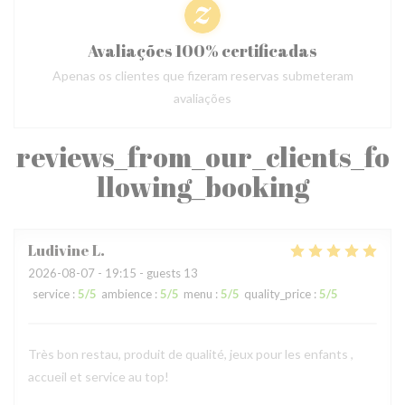
Avaliações 100% certificadas
Apenas os clientes que fizeram reservas submeteram
avaliações
reviews_from_our_clients_fo
llowing_booking
Ludivine
L
2026-08-07
- 19:15 - guests 13
service
:
5
/5
ambience
:
5
/5
menu
:
5
/5
quality_price
:
5
/5
Très bon restau, produit de qualité, jeux pour les enfants ,
accueil et service au top!