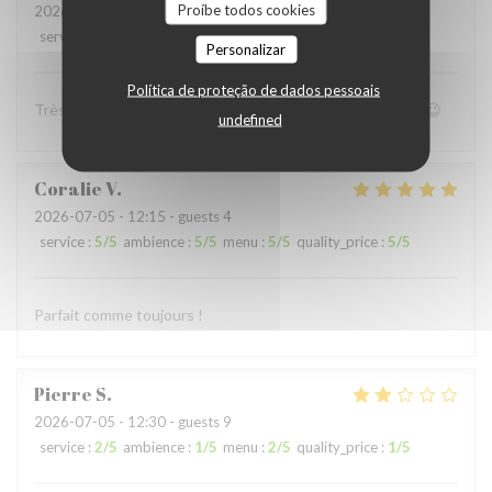
Proíbe todos cookies
2026-07-05
- 19:00 - guests 4
service
:
4
/5
ambience
:
4
/5
menu
:
5
/5
quality_price
:
4
/5
Personalizar
Política de proteção de dados pessoais
Très bon accueil et patron super sympa Personnel au top😉
undefined
Coralie
V
2026-07-05
- 12:15 - guests 4
service
:
5
/5
ambience
:
5
/5
menu
:
5
/5
quality_price
:
5
/5
Parfait comme toujours !
Pierre
S
2026-07-05
- 12:30 - guests 9
service
:
2
/5
ambience
:
1
/5
menu
:
2
/5
quality_price
:
1
/5