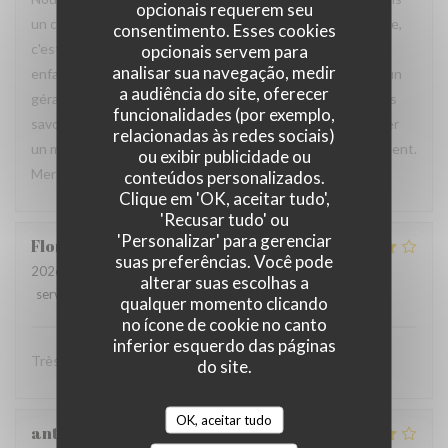
opcionais requerem seu
un cadre très adapté pour petits et grands. À chaque visite,
consentimento. Esses cookies
c'est un agréable moment que nous passons même si nos
opcionais servem para
analisar sua navegação, medir
enfants ont grandi. Personnel professionnel et agréable, un
a audiência do site, oferecer
gérant toujours à l'écoute des besoins culinaires. Des plats
funcionalidades (por exemplo,
savoureux et généreux. C'est un plaisir de pouvoir partager
relacionadas às redes sociais)
un moment familial à chaque occasion dans cet établissement.
ou exibir publicidade ou
Merci à toute l'équipe pour l'accueil. À très bientôt.
conteúdos personalizados.
Clique em 'OK, aceitar tudo',
'Recusar tudo' ou
'Personalizar' para gerenciar
Florent
L
suas preferências. Você pode
2026-07-11
- 20:00 - guests 3
alterar suas escolhas a
service
:
4
/5
ambience
:
4
/5
menu
:
4
/5
quality_price
:
4
/5
qualquer momento clicando
no ícone de cookie no canto
inferior esquerdo das páginas
Très convivial , ont mange très bien :)
do site.
OK, aceitar tudo
anthony
B