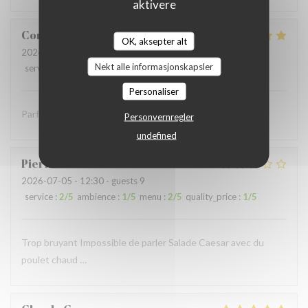
aktivere
Coralie
V
OK, aksepter alt
2026-07-05
- 12:15 - guests 4
Nekt alle informasjonskapsler
service
:
5
/5
ambience
:
5
/5
menu
:
5
/5
quality_price
:
5
/5
Personaliser
Parfait comme toujours !
Personvernregler
undefined
Pierre
S
2026-07-05
- 12:30 - guests 9
service
:
2
/5
ambience
:
1
/5
menu
:
2
/5
quality_price
:
1
/5
Trop bruyant Impossible de parler Salade Caesar avec du
poulet chaud …