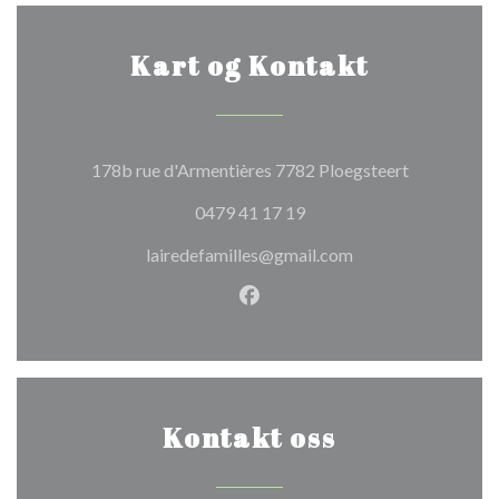
Kart og Kontakt
((åpner i et 
178b rue d'Armentières 7782 Ploegsteert
0479 41 17 19
lairedefamilles@gmail.com
Facebook ((åpner i et nytt vi
Kontakt oss