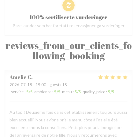
100% sertifiserte vurderinger
Bare kunder som har foretatt reservasjoner ga vurderinger
reviews_from_our_clients_fo
llowing_booking
Amelie
C
2026-07-18
- 19:00 - guests 15
service
:
5
/5
ambience
:
5
/5
menu
:
5
/5
quality_price
:
5
/5
Au top ! Deuxième fois dans cet établissement toujours aussi
bien accueilli. Nous avions pris le menu côte à l’os elle été
excellente nous la conseillons. Petit plus pour la bougie lors
de l anniversaire de notre fille. Nous y retournerons avec