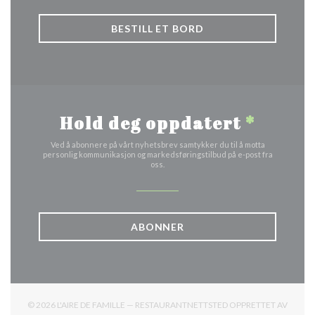
BESTILL ET BORD
Hold deg oppdatert
*
Ved å abonnere på vårt nyhetsbrev samtykker du til å motta
personlig kommunikasjon og markedsføringstilbud på e-post fra
oss.
ABONNER
© 2026 L'AIRE DE FAMILLE — RESTAURANTNETTSTED OPPRETTET AV