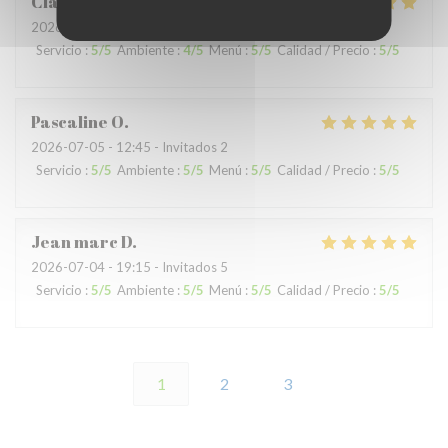
Claude
G
2026-07-04
- 19:15 - Invitados 8
Servicio
:
5
/5
Ambiente
:
4
/5
Menú
:
5
/5
Calidad / Precio
:
5
/5
Pascaline
O
2026-07-05
- 12:45 - Invitados 2
Servicio
:
5
/5
Ambiente
:
5
/5
Menú
:
5
/5
Calidad / Precio
:
5
/5
Jean marc
D
2026-07-04
- 19:15 - Invitados 5
Servicio
:
5
/5
Ambiente
:
5
/5
Menú
:
5
/5
Calidad / Precio
:
5
/5
1
2
3