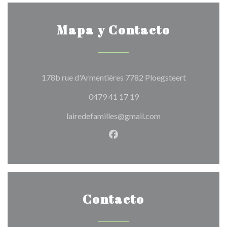
Mapa y Contacto
((abre en un
178b rue d'Armentières 7782 Ploegsteert
0479 41 17 19
lairedefamilles@gmail.com
Facebook ((abre en una nuev
Contacto