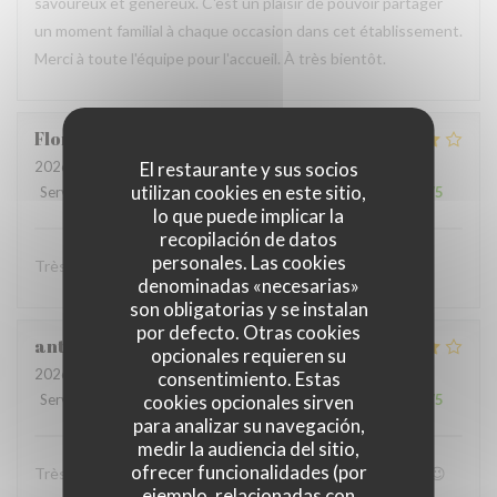
savoureux et généreux. C'est un plaisir de pouvoir partager
un moment familial à chaque occasion dans cet établissement.
Merci à toute l'équipe pour l'accueil. À très bientôt.
Florent
L
2026-07-11
- 20:00 - Invitados 3
El restaurante y sus socios
utilizan cookies en este sitio,
Servicio
:
4
/5
Ambiente
:
4
/5
Menú
:
4
/5
Calidad / Precio
:
4
/5
lo que puede implicar la
recopilación de datos
personales. Las cookies
Très convivial , ont mange très bien :)
denominadas «necesarias»
son obligatorias y se instalan
por defecto. Otras cookies
anthony
B
opcionales requieren su
2026-07-05
- 19:00 - Invitados 4
consentimiento. Estas
Servicio
:
4
/5
Ambiente
cookies opcionales sirven
:
4
/5
Menú
:
5
/5
Calidad / Precio
:
4
/5
para analizar su navegación,
medir la audiencia del sitio,
ofrecer funcionalidades (por
Très bon accueil et patron super sympa Personnel au top😉
ejemplo, relacionadas con