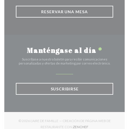
RESERVAR UNA MESA
Manténgase al día
*
Suscríbase a nuestro boletín para recibir comunicaciones
personalizadas y ofertas de marketing por correo electrónico.
SUSCRIBIRSE
© 2026 L'AIRE DE FAMILLE — CREACIÓN DE PÁGINA WEB DE
((ABRE EN UNA NUEVA V
RESTAURANTE CON
ZENCHEF