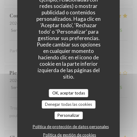
redes sociales) o mostrar
publicidad o contenidos
Coralie
V
personalizados. Haga clic en
2026-07-05
- 12:15 - Invitados 4
'Aceptar todo', 'Rechazar
Servicio
:
5
/5
Ambiente
:
5
/5
Menú
:
5
/5
Calidad / Precio
:
5
/5
todo' o 'Personalizar' para
gestionar sus preferencias.
Puede cambiar sus opciones
en cualquier momento
Parfait comme toujours !
haciendo clic en el icono de
cookie en la parte inferior
izquierda de las páginas del
Pierre
S
sitio.
2026-07-05
- 12:30 - Invitados 9
Servicio
:
2
/5
Ambiente
:
1
/5
Menú
:
2
/5
Calidad / Precio
:
1
/5
OK, aceptar todas
Denegar todas las cookies
Trop bruyant Impossible de parler Salade Caesar avec du
poulet chaud …
Personalizar
Política de protección de datos personales
Política de gestión de cookies