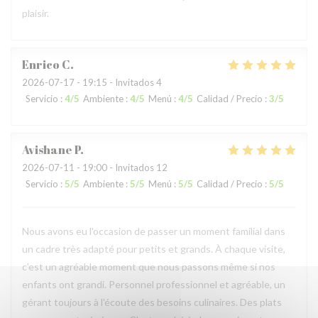
plaisir.
Enrico
C
2026-07-17
- 19:15 - Invitados 4
Servicio
:
4
/5
Ambiente
:
4
/5
Menú
:
4
/5
Calidad / Precio
:
3
/5
Avishane
P
2026-07-11
- 19:00 - Invitados 12
Servicio
:
5
/5
Ambiente
:
5
/5
Menú
:
5
/5
Calidad / Precio
:
5
/5
Nous avons eu l'occasion de passer un moment familial dans
un cadre très adapté pour petits et grands. À chaque visite,
c'est un agréable moment que nous passons même si nos
enfants ont grandi. Personnel professionnel et agréable, un
gérant toujours à l'écoute des besoins culinaires. Des plats