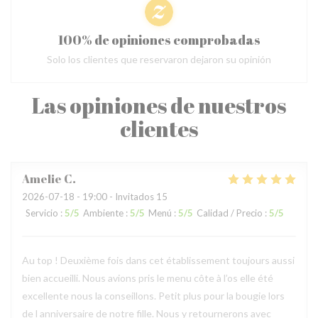
100% de opiniones comprobadas
Solo los clientes que reservaron dejaron su opinión
Las opiniones de nuestros
clientes
Amelie
C
2026-07-18
- 19:00 - Invitados 15
Servicio
:
5
/5
Ambiente
:
5
/5
Menú
:
5
/5
Calidad / Precio
:
5
/5
Au top ! Deuxième fois dans cet établissement toujours aussi
bien accueilli. Nous avions pris le menu côte à l’os elle été
excellente nous la conseillons. Petit plus pour la bougie lors
de l anniversaire de notre fille. Nous y retournerons avec