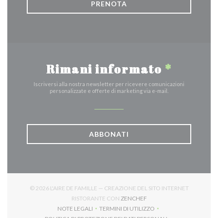
PRENOTA
Rimani informato
*
Iscriversi alla nostra newsletter per ricevere comunicazioni
personalizzate e offerte di marketing via e-mail.
ABBONATI
© 2026 L'AIRE DE FAMILLE — CREAZIONE DEL SITO INTERNET
((APRE UNA NUOVA FINES
RISTORANTE CON
ZENCHEF
NOTE LEGALI
TERMINI DI UTILIZZO
((APRE UNA NUOVA FINESTRA))
((APRE UNA NUOVA FINESTRA))