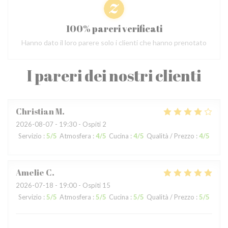
100% pareri verificati
Hanno dato il loro parere solo i clienti che hanno prenotato
I pareri dei nostri clienti
Christian
M
2026-08-07
- 19:30 - Ospiti 2
Servizio
:
5
/5
Atmosfera
:
4
/5
Cucina
:
4
/5
Qualità / Prezzo
:
4
/5
Amelie
C
2026-07-18
- 19:00 - Ospiti 15
Servizio
:
5
/5
Atmosfera
:
5
/5
Cucina
:
5
/5
Qualità / Prezzo
:
5
/5