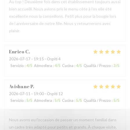
Au top ! Deuxième fois dans cet établissement toujours aussi
bien accueilli. Nous avions pris le menu côte à l’os elle été
excellente nous la conseillons. Petit plus pour la bougie lors
de l anniversaire de notre fille. Nous y retournerons avec
plaisir.
Enrico
C
2026-07-17
- 19:15 - Ospiti 4
Servizio
:
4
/5
Atmosfera
:
4
/5
Cucina
:
4
/5
Qualità / Prezzo
:
3
/5
Avishane
P
2026-07-11
- 19:00 - Ospiti 12
Servizio
:
5
/5
Atmosfera
:
5
/5
Cucina
:
5
/5
Qualità / Prezzo
:
5
/5
Nous avons eu l'occasion de passer un moment familial dans
un cadre très adapté pour petits et grands. À chaque visite,