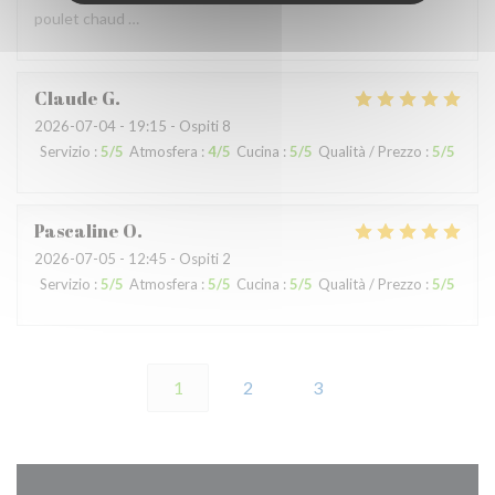
poulet chaud …
Claude
G
2026-07-04
- 19:15 - Ospiti 8
Servizio
:
5
/5
Atmosfera
:
4
/5
Cucina
:
5
/5
Qualità / Prezzo
:
5
/5
Pascaline
O
2026-07-05
- 12:45 - Ospiti 2
Servizio
:
5
/5
Atmosfera
:
5
/5
Cucina
:
5
/5
Qualità / Prezzo
:
5
/5
1
2
3