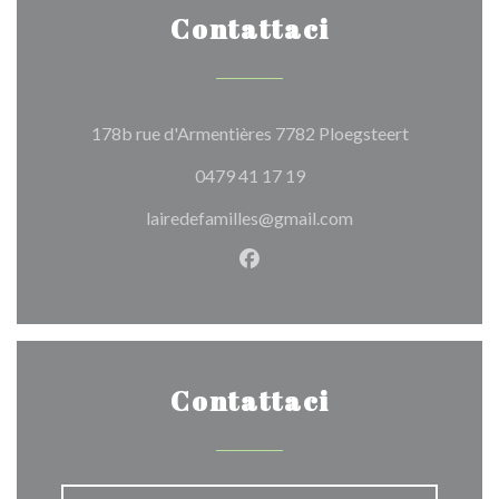
Contattaci
((apre una n
178b rue d'Armentières 7782 Ploegsteert
0479 41 17 19
lairedefamilles@gmail.com
Facebook ((apre una nuova fi
Contattaci