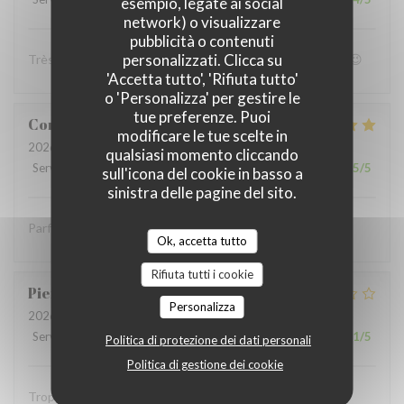
esempio, legate ai social
network) o visualizzare
pubblicità o contenuti
personalizzati. Clicca su
Très bon accueil et patron super sympa Personnel au top😉
'Accetta tutto', 'Rifiuta tutto'
o 'Personalizza' per gestire le
tue preferenze. Puoi
Coralie
V
modificare le tue scelte in
2026-07-05
- 12:15 - Ospiti 4
qualsiasi momento cliccando
Servizio
:
5
/5
Atmosfera
:
5
/5
Cucina
:
5
/5
Qualità / Prezzo
:
5
/5
sull'icona del cookie in basso a
sinistra delle pagine del sito.
Parfait comme toujours !
Ok, accetta tutto
Rifiuta tutti i cookie
Pierre
S
Personalizza
2026-07-05
- 12:30 - Ospiti 9
Servizio
:
2
/5
Atmosfera
:
1
/5
Cucina
:
2
/5
Qualità / Prezzo
:
1
/5
Politica di protezione dei dati personali
Politica di gestione dei cookie
Trop bruyant Impossible de parler Salade Caesar avec du