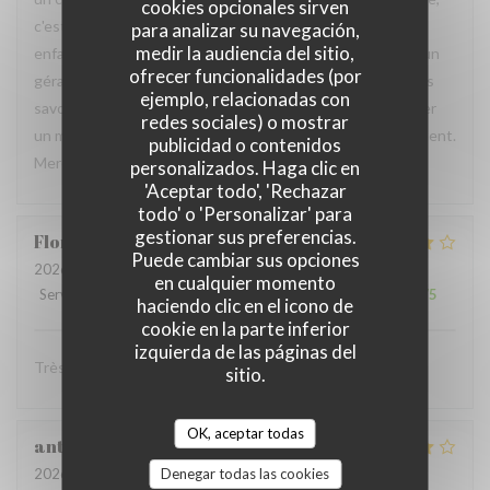
cookies opcionales sirven
c'est un agréable moment que nous passons même si nos
para analizar su navegación,
medir la audiencia del sitio,
enfants ont grandi. Personnel professionnel et agréable, un
ofrecer funcionalidades (por
gérant toujours à l'écoute des besoins culinaires. Des plats
ejemplo, relacionadas con
savoureux et généreux. C'est un plaisir de pouvoir partager
redes sociales) o mostrar
un moment familial à chaque occasion dans cet établissement.
publicidad o contenidos
Merci à toute l'équipe pour l'accueil. À très bientôt.
personalizados. Haga clic en
'Aceptar todo', 'Rechazar
todo' o 'Personalizar' para
gestionar sus preferencias.
Florent
L
Puede cambiar sus opciones
2026-07-11
- 20:00 - Invitados 3
en cualquier momento
Servicio
:
4
/5
Ambiente
:
4
/5
Menú
:
4
/5
Calidad / Precio
:
4
/5
haciendo clic en el icono de
cookie en la parte inferior
izquierda de las páginas del
Très convivial , ont mange très bien :)
sitio.
OK, aceptar todas
anthony
B
2026-07-05
- 19:00 - Invitados 4
Denegar todas las cookies