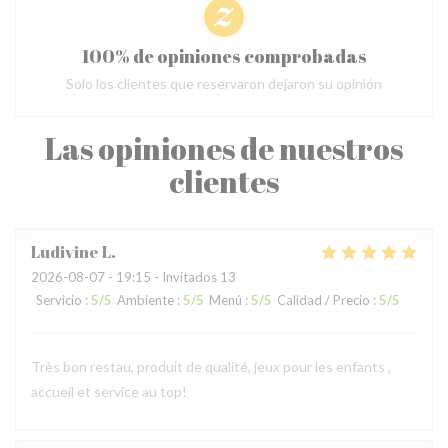
100% de opiniones comprobadas
Solo los clientes que reservaron dejaron su opinión
Las opiniones de nuestros
clientes
Ludivine
L
2026-08-07
- 19:15 - Invitados 13
Servicio
:
5
/5
Ambiente
:
5
/5
Menú
:
5
/5
Calidad / Precio
:
5
/5
Très bon restau, produit de qualité, jeux pour les enfants ,
accueil et service au top!