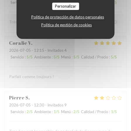
Servicio
:
4
/5
Ambiente
:
4
/5
Menú
:
5
/5
Calidad / Precio
:
4
/5
Personalizar
Política de protección de datos personales
Très bon accueil et patron super sympa Personnel au top😉
Política de gestión de cookies
Coralie
V
2026-07-05
- 12:15 - Invitados 4
Servicio
:
5
/5
Ambiente
:
5
/5
Menú
:
5
/5
Calidad / Precio
:
5
/5
Parfait comme toujours !
Pierre
S
2026-07-05
- 12:30 - Invitados 9
Servicio
:
2
/5
Ambiente
:
1
/5
Menú
:
2
/5
Calidad / Precio
:
1
/5