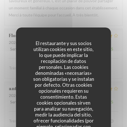
savoureux et généreux. C'est un plaisir de pouvoir partager
un moment familial à chaque occasion dans cet établissement.
Merci à toute l'équipe pour l'accueil. À très bientôt.
Florent
L
2026-07-11
- 20:00 - Invitados 3
El restaurante y sus socios
utilizan cookies en este sitio,
Servicio
:
4
/5
Ambiente
:
4
/5
Menú
:
4
/5
Calidad / Precio
:
4
/5
lo que puede implicar la
recopilación de datos
personales. Las cookies
Très convivial , ont mange très bien :)
denominadas «necesarias»
son obligatorias y se instalan
por defecto. Otras cookies
anthony
B
opcionales requieren su
2026-07-05
- 19:00 - Invitados 4
consentimiento. Estas
Servicio
:
4
/5
Ambiente
cookies opcionales sirven
:
4
/5
Menú
:
5
/5
Calidad / Precio
:
4
/5
para analizar su navegación,
medir la audiencia del sitio,
ofrecer funcionalidades (por
Très bon accueil et patron super sympa Personnel au top😉
ejemplo, relacionadas con