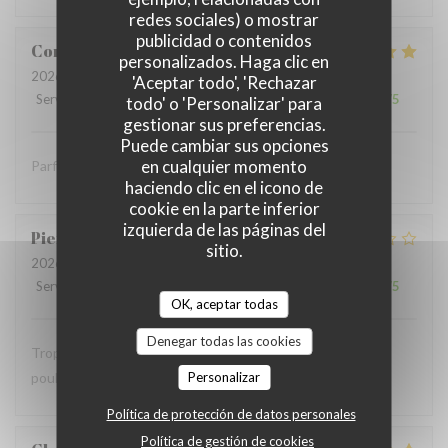
redes sociales) o mostrar
publicidad o contenidos
Coralie
V
personalizados. Haga clic en
2026-07-05
- 12:15 - Invitados 4
'Aceptar todo', 'Rechazar
Servicio
:
5
/5
Ambiente
:
5
/5
Menú
:
5
/5
Calidad / Precio
:
5
/5
todo' o 'Personalizar' para
gestionar sus preferencias.
Puede cambiar sus opciones
en cualquier momento
Parfait comme toujours !
haciendo clic en el icono de
cookie en la parte inferior
izquierda de las páginas del
Pierre
S
sitio.
2026-07-05
- 12:30 - Invitados 9
Servicio
:
2
/5
Ambiente
:
1
/5
Menú
:
2
/5
Calidad / Precio
:
1
/5
OK, aceptar todas
Denegar todas las cookies
Trop bruyant Impossible de parler Salade Caesar avec du
poulet chaud …
Personalizar
Política de protección de datos personales
Política de gestión de cookies