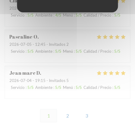
Claude
G
2026-07-04
- 19:15 - Invitados 8
Servicio
:
5
/5
Ambiente
:
4
/5
Menú
:
5
/5
Calidad / Precio
:
5
/5
Pascaline
O
2026-07-05
- 12:45 - Invitados 2
Servicio
:
5
/5
Ambiente
:
5
/5
Menú
:
5
/5
Calidad / Precio
:
5
/5
Jean marc
D
2026-07-04
- 19:15 - Invitados 5
Servicio
:
5
/5
Ambiente
:
5
/5
Menú
:
5
/5
Calidad / Precio
:
5
/5
1
2
3