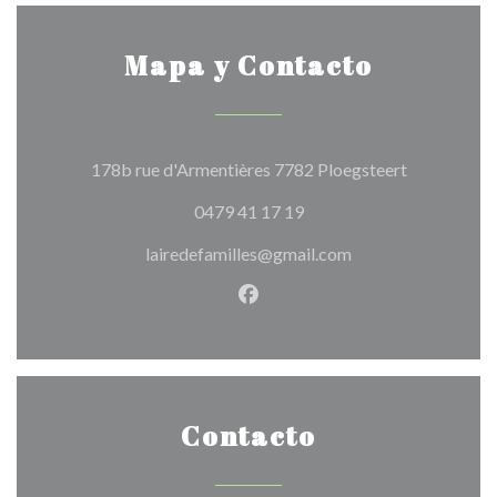
Mapa y Contacto
((abre en un
178b rue d'Armentières 7782 Ploegsteert
0479 41 17 19
lairedefamilles@gmail.com
Facebook ((abre en una nuev
Contacto