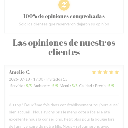
100% de opiniones comprobadas
Solo los clientes que reservaron dejaron su opinión
Las opiniones de nuestros
clientes
Amelie
C
2026-07-18
- 19:00 - Invitados 15
Servicio
:
5
/5
Ambiente
:
5
/5
Menú
:
5
/5
Calidad / Precio
:
5
/5
Au top ! Deuxième fois dans cet établissement toujours aussi
bien accueilli. Nous avions pris le menu côte à l’os elle été
excellente nous la conseillons. Petit plus pour la bougie lors
de l anniversaire de notre fille. Nous y retournerons avec