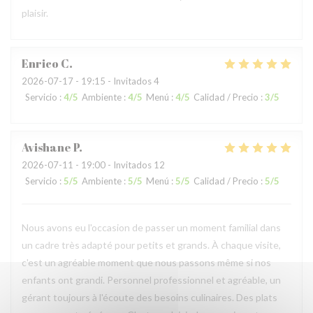
plaisir.
Enrico
C
2026-07-17
- 19:15 - Invitados 4
Servicio
:
4
/5
Ambiente
:
4
/5
Menú
:
4
/5
Calidad / Precio
:
3
/5
Avishane
P
2026-07-11
- 19:00 - Invitados 12
Servicio
:
5
/5
Ambiente
:
5
/5
Menú
:
5
/5
Calidad / Precio
:
5
/5
Nous avons eu l'occasion de passer un moment familial dans
un cadre très adapté pour petits et grands. À chaque visite,
c'est un agréable moment que nous passons même si nos
enfants ont grandi. Personnel professionnel et agréable, un
gérant toujours à l'écoute des besoins culinaires. Des plats