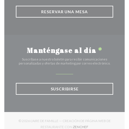
RESERVAR UNA MESA
Manténgase al día
*
Suscríbase a nuestro boletín para recibir comunicaciones
personalizadas y ofertas de marketing por correo electrónico.
SUSCRIBIRSE
© 2026 L'AIRE DE FAMILLE — CREACIÓN DE PÁGINA WEB DE
((ABRE EN UNA NUEVA V
RESTAURANTE CON
ZENCHEF