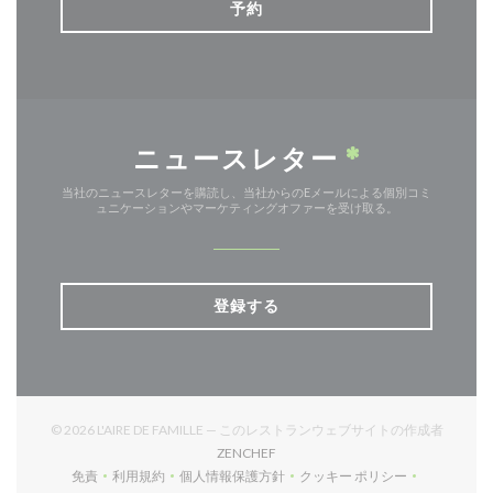
予約
ニュースレター
*
当社のニュースレターを購読し、当社からのEメールによる個別コミ
ュニケーションやマーケティングオファーを受け取る。
登録する
© 2026 L'AIRE DE FAMILLE — このレストランウェブサイトの作成者
((新しいウィンドウで開きます))
ZENCHEF
免責
利用規約
個人情報保護方針
クッキー ポリシー
((新しいウィンドウで開きます))
((新しいウィンドウで開きます))
((新しいウィンドウで開きます))
((新しいウィンドウで開