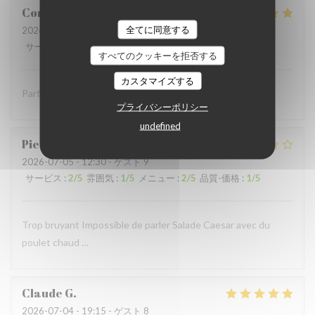
Coralie
V
全てに同意する
2026-07-05
- 12:15 - ゲスト 4
サービス
:
5
/5
雰囲気
:
5
/5
メニュー
:
5
/5
品質-価格
:
5
/5
すべてのクッキーを拒否する
カスタマイズする
Parfait comme toujours !
プライバシーポリシー
undefined
Pierre
S
2026-07-05
- 12:30 - ゲスト 9
サービス
:
2
/5
雰囲気
:
1
/5
メニュー
:
2
/5
品質-価格
:
1
/5
Trop bruyant Impossible de parler Salade Caesar avec du
poulet chaud …
Claude
G
2026-07-04
- 19:15 - ゲスト 8