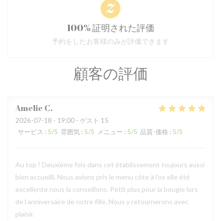
100% 証明された評価
予約をしたお客様のみが評価できます
顧客の評価
Amelie
C
2026-07-18
- 19:00 - ゲスト 15
サービス
:
5
/5
雰囲気
:
5
/5
メニュー
:
5
/5
品質-価格
:
5
/5
Au top ! Deuxième fois dans cet établissement toujours aussi
bien accueilli. Nous avions pris le menu côte à l’os elle été
excellente nous la conseillons. Petit plus pour la bougie lors
de l anniversaire de notre fille. Nous y retournerons avec
plaisir.