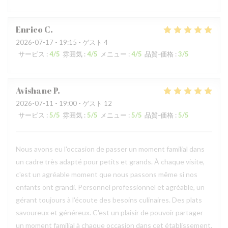
Enrico
C
2026-07-17
- 19:15 - ゲスト 4
サービス
:
4
/5
雰囲気
:
4
/5
メニュー
:
4
/5
品質-価格
:
3
/5
Avishane
P
2026-07-11
- 19:00 - ゲスト 12
サービス
:
5
/5
雰囲気
:
5
/5
メニュー
:
5
/5
品質-価格
:
5
/5
Nous avons eu l'occasion de passer un moment familial dans
un cadre très adapté pour petits et grands. À chaque visite,
c'est un agréable moment que nous passons même si nos
enfants ont grandi. Personnel professionnel et agréable, un
gérant toujours à l'écoute des besoins culinaires. Des plats
savoureux et généreux. C'est un plaisir de pouvoir partager
un moment familial à chaque occasion dans cet établissement.