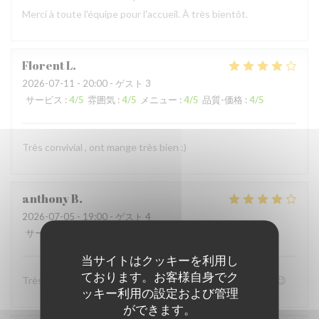
Merci à toute l'équipe pour l'accueil. À très bientôt.
Florent
L
2026-07-11
- 20:00 - ゲスト 3
サービス
:
4
/5
雰囲気
:
4
/5
メニュー
:
4
/5
品質-価格
:
4
/5
Très convivial , ont mange très bien :)
anthony
B
2026-07-05
- 19:00 - ゲスト 4
サービス
:
4
/5
雰囲気
:
4
/5
メニュー
:
5
/5
品質-価格
:
4
/5
当サイトはクッキーを利用し
ております。お客様自身でク
Très bon accueil et patron super sympa Personnel au top😉
ッキー利用の設定および管理
ができます。