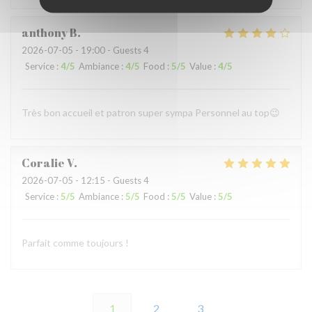
anthony
B
2026-07-05
- 19:00 - Guests 4
Service
:
4
/5
Ambiance
:
4
/5
Food
:
5
/5
Value
:
4
/5
Très bon accueil et patron super sympa Personnel au top😉
Coralie
V
2026-07-05
- 12:15 - Guests 4
Service
:
5
/5
Ambiance
:
5
/5
Food
:
5
/5
Value
:
5
/5
Parfait comme toujours !
1
2
3