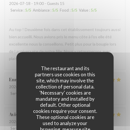
2026-07-18
- 19:00 - Guests 15
Service
:
5
/5
Ambiance
:
5
/5
Food
:
5
/5
Value
:
5
/5
Au top ! Deuxième fois dans cet établissement toujours aussi
bien accueilli. Nous avions pris le menu côte à l’os elle été
excellente nous la conseillons. Petit plus pour la bougie lors
de l anniversaire de notre fille. Nous y retournerons avec
plaisir.
The restaurant and its
partners use cookies on this
Enrico
C
site, which may involve the
collection of personal data.
2026-07-17
- 19:15 - Guests 4
'Necessary' cookies are
Service
:
4
/5
Ambiance
:
4
/5
Food
:
4
/5
Value
:
3
/5
mandatory and installed by
default. Other optional
cookies require your consent.
Avishane
P
These optional cookies are
2026-07-11
- 19:00 - Guests 12
used to analyze your
Service
:
5
/5
Ambiance
browsing, measure site
:
5
/5
Food
:
5
/5
Value
:
5
/5