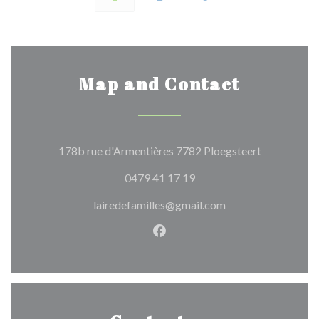
Map and Contact
((opens in 
178b rue d'Armentières 7782 Ploegsteert
0479 41 17 19
lairedefamilles@gmail.com
Facebook ((opens in a new w