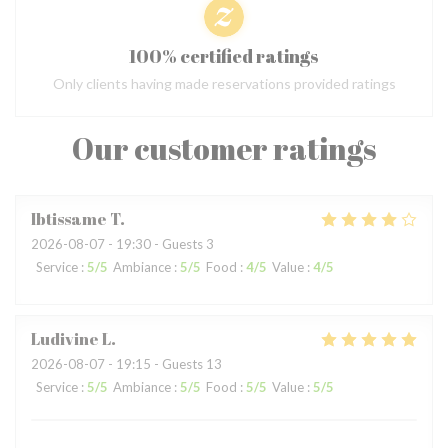
100% certified ratings
Only clients having made reservations provided ratings
Our customer ratings
Ibtissame
T
2026-08-07
- 19:30 - Guests 3
Service
:
5
/5
Ambiance
:
5
/5
Food
:
4
/5
Value
:
4
/5
Ludivine
L
2026-08-07
- 19:15 - Guests 13
Service
:
5
/5
Ambiance
:
5
/5
Food
:
5
/5
Value
:
5
/5