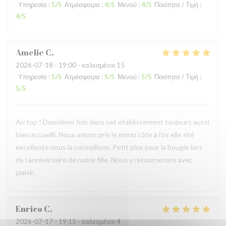
Υπηρεσία
:
5
/5
Ατμόσφαιρα
:
4
/5
Μενού
:
4
/5
Ποιότητα / Τιμή
:
4
/5
Amelie
C
2026-07-18
- 19:00 - καλεσμένοι 15
Υπηρεσία
:
5
/5
Ατμόσφαιρα
:
5
/5
Μενού
:
5
/5
Ποιότητα / Τιμή
:
5
/5
Au top ! Deuxième fois dans cet établissement toujours aussi
bien accueilli. Nous avions pris le menu côte à l’os elle été
excellente nous la conseillons. Petit plus pour la bougie lors
de l anniversaire de notre fille. Nous y retournerons avec
plaisir.
Enrico
C
2026-07-17
- 19:15 - καλεσμένοι 4