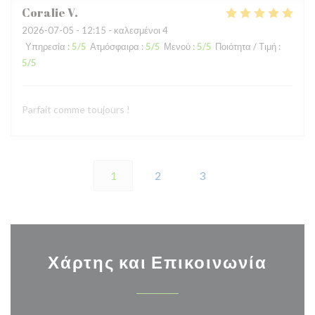
Coralie
V
2026-07-05
- 12:15 - καλεσμένοι 4
Υπηρεσία
:
5
/5
Ατμόσφαιρα
:
5
/5
Μενού
:
5
/5
Ποιότητα / Τιμή
:
5
/5
Parfait comme toujours !
1
2
3
Χάρτης και Επικοινωνία