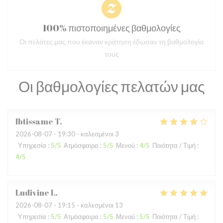
100% πιστοποιημένες βαθμολογίες
Οι πελάτες μας που έκαναν κράτηση έδωσαν τη βαθμολογία
τους
Οι βαθμολογίες πελατών μας
Ibtissame
T
2026-08-07
- 19:30 - καλεσμένοι 3
Υπηρεσία
:
5
/5
Ατμόσφαιρα
:
5
/5
Μενού
:
4
/5
Ποιότητα / Τιμή
:
4
/5
Ludivine
L
2026-08-07
- 19:15 - καλεσμένοι 13
Υπηρεσία
:
5
/5
Ατμόσφαιρα
:
5
/5
Μενού
:
5
/5
Ποιότητα / Τιμή
: