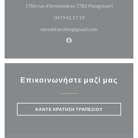
((ανοίγει σ
178b rue d'Armentières 7782 Ploegsteert
0479 41 17 19
lairedefamilles@gmail.com
Facebook ((ανοίγει σε νέο π
Επικοινωνήστε μαζί μας
ΚΆΝΤΕ ΚΡΆΤΗΣΗ ΤΡΑΠΕΖΙΟΎ