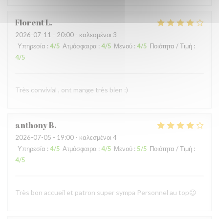
Florent
L
2026-07-11
- 20:00 - καλεσμένοι 3
Υπηρεσία
:
4
/5
Ατμόσφαιρα
:
4
/5
Μενού
:
4
/5
Ποιότητα / Τιμή
:
4
/5
Très convivial , ont mange très bien :)
anthony
B
2026-07-05
- 19:00 - καλεσμένοι 4
Υπηρεσία
:
4
/5
Ατμόσφαιρα
:
4
/5
Μενού
:
5
/5
Ποιότητα / Τιμή
:
4
/5
Très bon accueil et patron super sympa Personnel au top😉