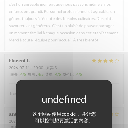
c'est un agréable moment que nous passons même si nos
enfants ont grandi. Personnel professionnel et agréable, un
gérant toujours à l'écoute des besoins culinaires. Des plats
savoureux et généreux. C'est un plaisir de pouvoir partager
un moment familial à chaque occasion dans cet établissement.
Merci à toute l'équipe pour l'accueil. À très bientôt.
Florent
L
2026-07-11
- 20:00 - 来宾 3
服务
:
4
/5
氛围
:
4
/5
菜单
:
4
/5
质价比
:
4
/5
Très convivial , ont mange très bien :)
anthony
B
这个网站使用cookie， 并让您
可以控制想要激活的内容。
2026-07-05
- 19:00 - 来宾 4
服务
:
4
/5
氛围
:
4
/5
菜单
:
5
/5
质价比
:
4
/5