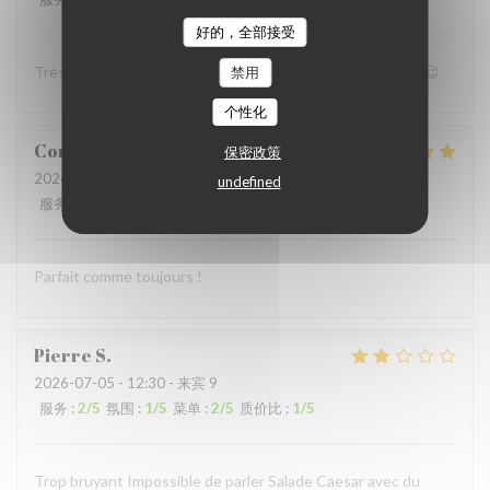
好的，全部接受
Très bon accueil et patron super sympa Personnel au top😉
禁用
个性化
Coralie
V
保密政策
2026-07-05
- 12:15 - 来宾 4
undefined
服务
:
5
/5
氛围
:
5
/5
菜单
:
5
/5
质价比
:
5
/5
Parfait comme toujours !
Pierre
S
2026-07-05
- 12:30 - 来宾 9
服务
:
2
/5
氛围
:
1
/5
菜单
:
2
/5
质价比
:
1
/5
Trop bruyant Impossible de parler Salade Caesar avec du