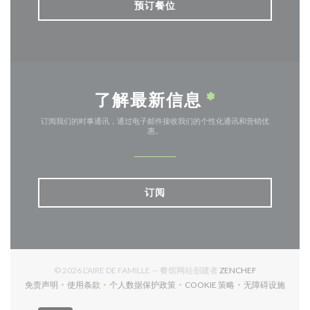
预订餐位
了解最新信息
*
订阅我们的时事通讯，通过电子邮件接收我们的个性化通讯和营销优
惠。
订阅
((在新窗口中打
© 2026 L'AIRE DE FAMILLE — 餐馆网站创建者
ZENCHEF
免责声明
使用条款
个人数据保护政策
COOKIE 策略
无障碍设施
((在新窗口中打开))
((在新窗口中打开))
((在新窗口中打开))
((在新窗口中打开))
((在新窗口中