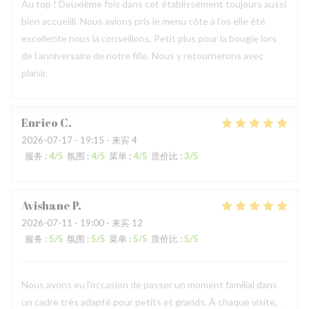
Au top ! Deuxième fois dans cet établissement toujours aussi
bien accueilli. Nous avions pris le menu côte à l’os elle été
excellente nous la conseillons. Petit plus pour la bougie lors
de l anniversaire de notre fille. Nous y retournerons avec
plaisir.
Enrico
C
2026-07-17
- 19:15 - 来宾 4
服务
:
4
/5
氛围
:
4
/5
菜单
:
4
/5
质价比
:
3
/5
Avishane
P
2026-07-11
- 19:00 - 来宾 12
服务
:
5
/5
氛围
:
5
/5
菜单
:
5
/5
质价比
:
5
/5
Nous avons eu l'occasion de passer un moment familial dans
un cadre très adapté pour petits et grands. À chaque visite,