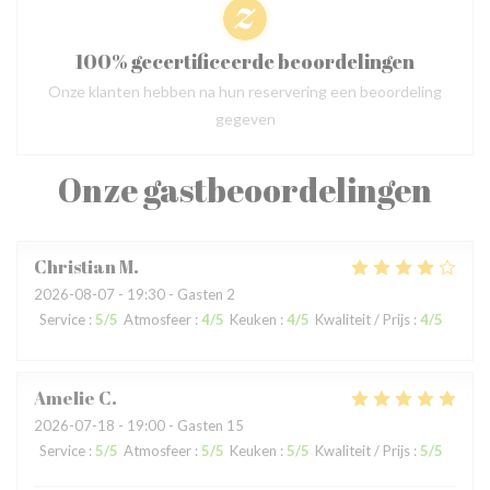
100% gecertificeerde beoordelingen
Onze klanten hebben na hun reservering een beoordeling
gegeven
Onze gastbeoordelingen
Christian
M
2026-08-07
- 19:30 - Gasten 2
Service
:
5
/5
Atmosfeer
:
4
/5
Keuken
:
4
/5
Kwaliteit / Prijs
:
4
/5
Amelie
C
2026-07-18
- 19:00 - Gasten 15
Service
:
5
/5
Atmosfeer
:
5
/5
Keuken
:
5
/5
Kwaliteit / Prijs
:
5
/5