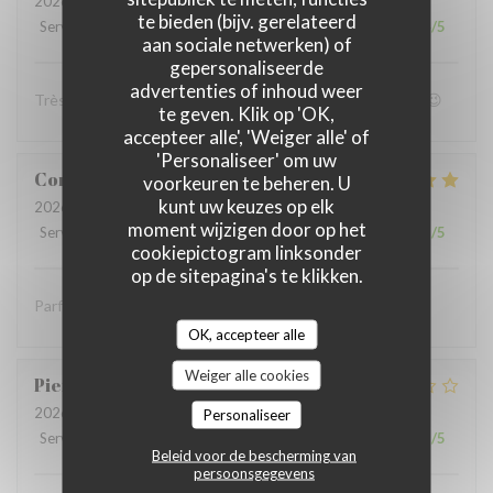
2026-07-05
- 19:00 - Gasten 4
te bieden (bijv. gerelateerd
Service
:
4
/5
Atmosfeer
:
4
/5
Keuken
:
5
/5
Kwaliteit / Prijs
:
4
/5
aan sociale netwerken) of
gepersonaliseerde
advertenties of inhoud weer
Très bon accueil et patron super sympa Personnel au top😉
te geven. Klik op 'OK,
accepteer alle', 'Weiger alle' of
'Personaliseer' om uw
Coralie
V
voorkeuren te beheren. U
kunt uw keuzes op elk
2026-07-05
- 12:15 - Gasten 4
moment wijzigen door op het
Service
:
5
/5
Atmosfeer
:
5
/5
Keuken
:
5
/5
Kwaliteit / Prijs
:
5
/5
cookiepictogram linksonder
op de sitepagina's te klikken.
Parfait comme toujours !
OK, accepteer alle
Weiger alle cookies
Pierre
S
2026-07-05
- 12:30 - Gasten 9
Personaliseer
Service
:
2
/5
Atmosfeer
:
1
/5
Keuken
:
2
/5
Kwaliteit / Prijs
:
1
/5
Beleid voor de bescherming van
persoonsgegevens