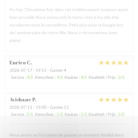
Au top ! Deuxième fois dans cet établissement toujours aussi
bien accueilli. Nous avions pris le menu côte à l’os elle été
excellente nous la conseillons. Petit plus pour la bougie lors
de l anniversaire de notre fille. Nous y retournerons avec
plaisir.
Enrico
C
2026-07-17
- 19:15 - Gasten 4
Service
:
4
/5
Atmosfeer
:
4
/5
Keuken
:
4
/5
Kwaliteit / Prijs
:
3
/5
Avishane
P
2026-07-11
- 19:00 - Gasten 12
Service
:
5
/5
Atmosfeer
:
5
/5
Keuken
:
5
/5
Kwaliteit / Prijs
:
5
/5
Nous avons eu l'occasion de passer un moment familial dans