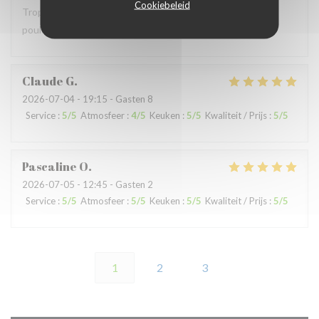
Cookiebeleid
Trop bruyant Impossible de parler Salade Caesar avec du
poulet chaud …
Claude
G
2026-07-04
- 19:15 - Gasten 8
Service
:
5
/5
Atmosfeer
:
4
/5
Keuken
:
5
/5
Kwaliteit / Prijs
:
5
/5
Pascaline
O
2026-07-05
- 12:45 - Gasten 2
Service
:
5
/5
Atmosfeer
:
5
/5
Keuken
:
5
/5
Kwaliteit / Prijs
:
5
/5
1
2
3