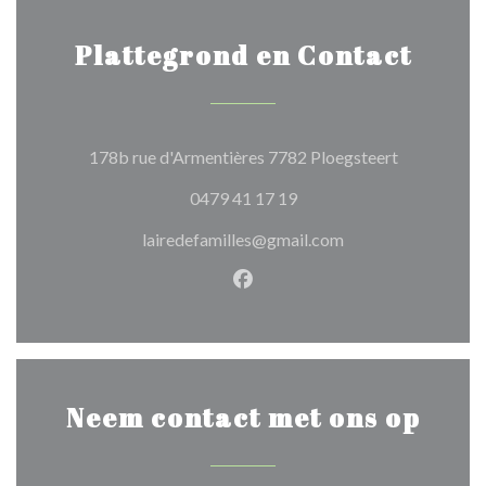
Plattegrond en Contact
((opent in e
178b rue d'Armentières 7782 Ploegsteert
0479 41 17 19
lairedefamilles@gmail.com
Facebook ((opent in een nie
Neem contact met ons op