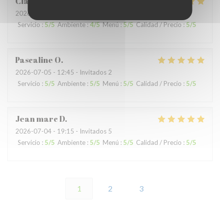
Claude
G
2026-07-04
- 19:15 - Invitados 8
Servicio
:
5
/5
Ambiente
:
4
/5
Menú
:
5
/5
Calidad / Precio
:
5
/5
Pascaline
O
2026-07-05
- 12:45 - Invitados 2
Servicio
:
5
/5
Ambiente
:
5
/5
Menú
:
5
/5
Calidad / Precio
:
5
/5
Jean marc
D
2026-07-04
- 19:15 - Invitados 5
Servicio
:
5
/5
Ambiente
:
5
/5
Menú
:
5
/5
Calidad / Precio
:
5
/5
1
2
3