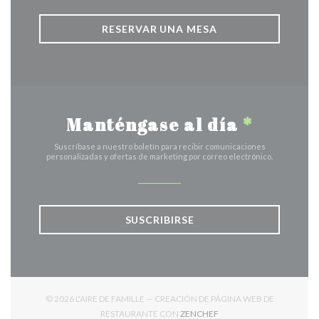
RESERVAR UNA MESA
Manténgase al día
*
Suscríbase a nuestro boletín para recibir comunicaciones
personalizadas y ofertas de marketing por correo electrónico.
SUSCRIBIRSE
© 2026 L'AIRE DE FAMILLE — CREACIÓN DE PÁGINA WEB DE
((ABRE EN UNA NUEVA V
RESTAURANTE CON
ZENCHEF