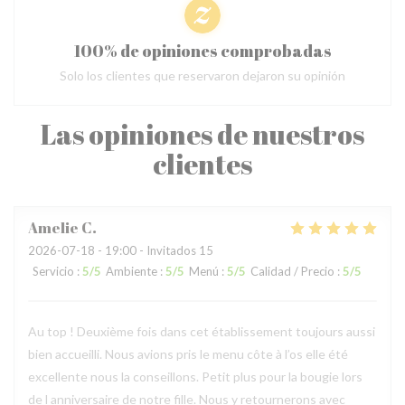
100% de opiniones comprobadas
Solo los clientes que reservaron dejaron su opinión
Las opiniones de nuestros
clientes
Amelie
C
2026-07-18
- 19:00 - Invitados 15
Servicio
:
5
/5
Ambiente
:
5
/5
Menú
:
5
/5
Calidad / Precio
:
5
/5
Au top ! Deuxième fois dans cet établissement toujours aussi
bien accueilli. Nous avions pris le menu côte à l’os elle été
excellente nous la conseillons. Petit plus pour la bougie lors
de l anniversaire de notre fille. Nous y retournerons avec