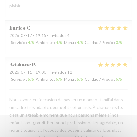
plaisir.
Enrico
C
2026-07-17
- 19:15 - Invitados 4
Servicio
:
4
/5
Ambiente
:
4
/5
Menú
:
4
/5
Calidad / Precio
:
3
/5
Avishane
P
2026-07-11
- 19:00 - Invitados 12
Servicio
:
5
/5
Ambiente
:
5
/5
Menú
:
5
/5
Calidad / Precio
:
5
/5
Nous avons eu l'occasion de passer un moment familial dans
un cadre très adapté pour petits et grands. À chaque visite,
c'est un agréable moment que nous passons même si nos
enfants ont grandi. Personnel professionnel et agréable, un
gérant toujours à l'écoute des besoins culinaires. Des plats