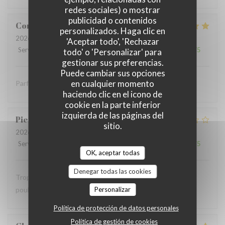
redes sociales) o mostrar
publicidad o contenidos
Coralie
V
personalizados. Haga clic en
2026-07-05
- 12:15 - Invitados 4
'Aceptar todo', 'Rechazar
Servicio
:
5
/5
Ambiente
:
5
/5
Menú
:
5
/5
Calidad / Precio
:
5
/5
todo' o 'Personalizar' para
gestionar sus preferencias.
Puede cambiar sus opciones
en cualquier momento
Parfait comme toujours !
haciendo clic en el icono de
cookie en la parte inferior
izquierda de las páginas del
Pierre
S
sitio.
2026-07-05
- 12:30 - Invitados 9
Servicio
:
2
/5
Ambiente
:
1
/5
Menú
:
2
/5
Calidad / Precio
:
1
/5
OK, aceptar todas
Denegar todas las cookies
Trop bruyant Impossible de parler Salade Caesar avec du
poulet chaud …
Personalizar
Política de protección de datos personales
Política de gestión de cookies