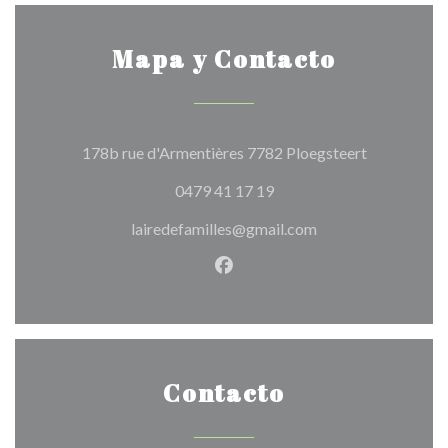
Mapa y Contacto
((abre en un
178b rue d'Armentières 7782 Ploegsteert
0479 41 17 19
lairedefamilles@gmail.com
Facebook ((abre en una nuev
Contacto