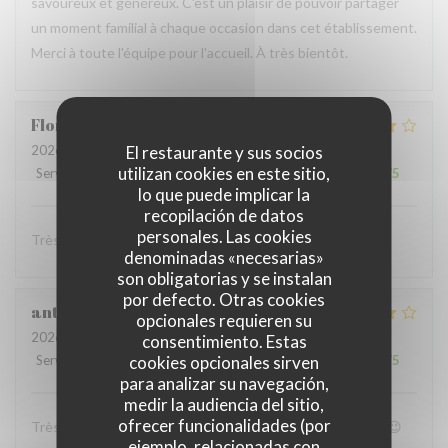
savoureux et généreux. C'est un plaisir de pouvoir partager
un moment familial à chaque occasion dans cet établissement.
Merci à toute l'équipe pour l'accueil. À très bientôt.
Florent
L
2026-07-11
- 20:00 - Invitados 3
El restaurante y sus socios
utilizan cookies en este sitio,
Servicio
:
4
/5
Ambiente
:
4
/5
Menú
:
4
/5
Calidad / Precio
:
4
/5
lo que puede implicar la
recopilación de datos
personales. Las cookies
Très convivial , ont mange très bien :)
denominadas «necesarias»
son obligatorias y se instalan
por defecto. Otras cookies
anthony
B
opcionales requieren su
2026-07-05
- 19:00 - Invitados 4
consentimiento. Estas
Servicio
:
4
/5
Ambiente
cookies opcionales sirven
:
4
/5
Menú
:
5
/5
Calidad / Precio
:
4
/5
para analizar su navegación,
medir la audiencia del sitio,
ofrecer funcionalidades (por
Très bon accueil et patron super sympa Personnel au top😉
ejemplo, relacionadas con