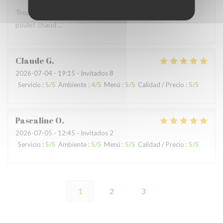
Trop bruyant Impossible de parler Salade Caesar avec du
poulet chaud …
Claude
G
2026-07-04
- 19:15 - Invitados 8
Servicio
:
5
/5
Ambiente
:
4
/5
Menú
:
5
/5
Calidad / Precio
:
5
/5
Pascaline
O
2026-07-05
- 12:45 - Invitados 2
Servicio
:
5
/5
Ambiente
:
5
/5
Menú
:
5
/5
Calidad / Precio
:
5
/5
1
2
3