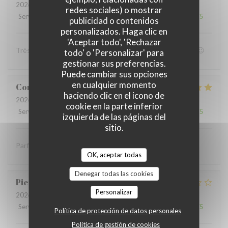
2026-07-05
- 19:00 - Invitados 4
redes sociales) o mostrar
Servicio
:
4
/5
Ambiente
:
4
/5
Menú
:
5
/5
Calidad / Precio
:
4
/5
publicidad o contenidos
personalizados. Haga clic en
'Aceptar todo', 'Rechazar
Très bon accueil et patron super sympa Personnel au top😉
todo' o 'Personalizar' para
gestionar sus preferencias.
Puede cambiar sus opciones
en cualquier momento
Coralie
V
haciendo clic en el icono de
2026-07-05
- 12:15 - Invitados 4
cookie en la parte inferior
Servicio
:
5
/5
Ambiente
:
5
/5
Menú
:
5
/5
Calidad / Precio
:
5
/5
izquierda de las páginas del
sitio.
Parfait comme toujours !
OK, aceptar todas
Denegar todas las cookies
Pierre
S
Personalizar
2026-07-05
- 12:30 - Invitados 9
Servicio
:
2
/5
Ambiente
:
1
/5
Menú
:
2
/5
Calidad / Precio
:
1
/5
Política de protección de datos personales
Política de gestión de cookies