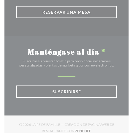
RESERVAR UNA MESA
Manténgase al día
*
Suscríbase a nuestro boletín para recibir comunicaciones
personalizadas y ofertas de marketing por correo electrónico.
SUSCRIBIRSE
© 2026 L'AIRE DE FAMILLE — CREACIÓN DE PÁGINA WEB DE
((ABRE EN UNA NUEVA V
RESTAURANTE CON
ZENCHEF