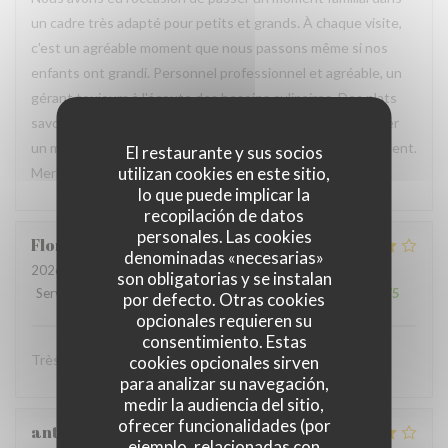
un cadre très adapté pour petits et grands. À chaque visite,
c'est un agréable moment que nous passons même si nos
enfants ont grandi. Personnel professionnel et agréable, un
gérant toujours à l'écoute des besoins culinaires. Des plats
savoureux et généreux. C'est un plaisir de pouvoir partager
un moment familial à chaque occasion dans cet établissement.
El restaurante y sus socios
utilizan cookies en este sitio,
Merci à toute l'équipe pour l'accueil. À très bientôt.
lo que puede implicar la
recopilación de datos
personales. Las cookies
Florent
L
denominadas «necesarias»
2026-07-11
- 20:00 - Invitados 3
son obligatorias y se instalan
Servicio
:
4
/5
Ambiente
:
4
/5
Menú
:
4
/5
Calidad / Precio
:
4
/5
por defecto. Otras cookies
opcionales requieren su
consentimiento. Estas
Très convivial , ont mange très bien :)
cookies opcionales sirven
para analizar su navegación,
medir la audiencia del sitio,
ofrecer funcionalidades (por
anthony
B
ejemplo, relacionadas con