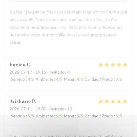
Au top ! Deuxième fois dans cet établissement toujours aussi
bien accueilli. Nous avions pris le menu côte à l’os elle été
excellente nous la conseillons. Petit plus pour la bougie lors
de l anniversaire de notre fille. Nous y retournerons avec
plaisir.
Enrico
C
2026-07-17
- 19:15 - Invitados 4
Servicio
:
4
/5
Ambiente
:
4
/5
Menú
:
4
/5
Calidad / Precio
:
3
/5
Avishane
P
2026-07-11
- 19:00 - Invitados 12
Servicio
:
5
/5
Ambiente
:
5
/5
Menú
:
5
/5
Calidad / Precio
:
5
/5
Nous avons eu l'occasion de passer un moment familial dans