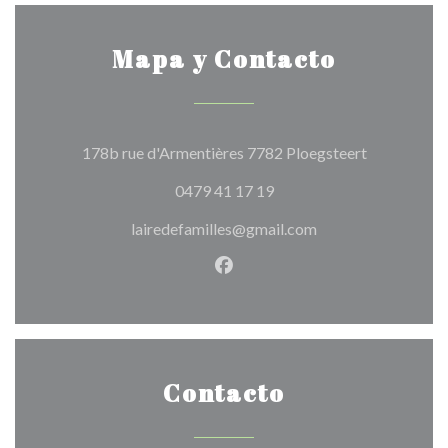
Mapa y Contacto
((abre en un
178b rue d'Armentières 7782 Ploegsteert
0479 41 17 19
lairedefamilles@gmail.com
Facebook ((abre en una nuev
Contacto