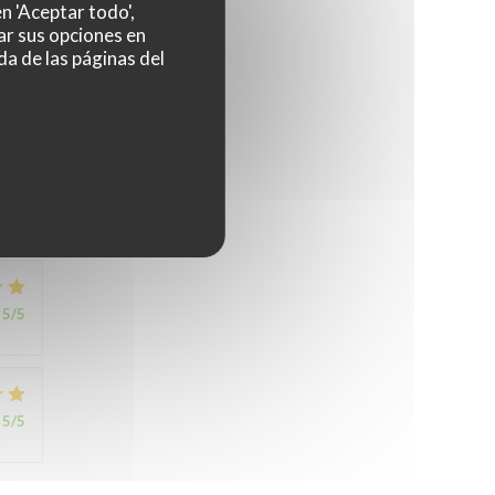
n 'Aceptar todo',
ar sus opciones en
da de las páginas del
1
/5
5
/5
5
/5