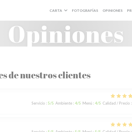
CARTA
FOTOGRAFÍAS
OPINIONES
PR
Opiniones
es de nuestros clientes
Servicio
:
5
/5
Ambiente
:
4
/5
Menú
:
4
/5
Calidad / Precio
:
Servicio
:
5
/5
Ambiente
:
5
/5
Menú
:
5
/5
Calidad / Precio
: