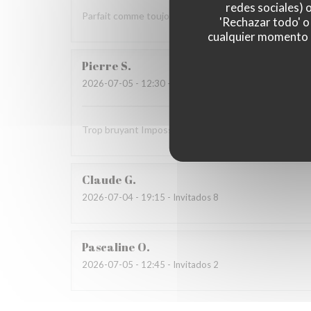
redes sociales) 
Parfait comme toujours !
'Rechazar todo' o
cualquier momento ha
Pierre
S
2026-07-05
- 12:30 - Invitados 9
Trop bruyant Impossible de parler Salade Caesar ave
Claude
G
2026-07-04
- 19:15 - Invitados 8
Pascaline
O
2026-07-05
- 12:45 - Invitados 2