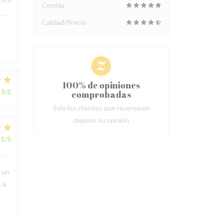
Comida
Calidad/Precio
100% de opiniones
3
/5
comprobadas
Solo los clientes que reservaron
dejaron su opinión
5
/5
t un
 à