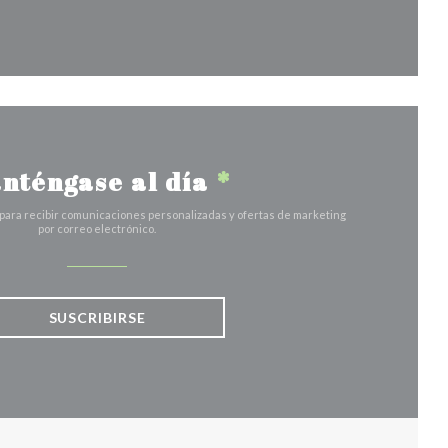
a ventana))
nténgase al día
*
 para recibir comunicaciones personalizadas y ofertas de marketing
por correo electrónico.
SUSCRIBIRSE