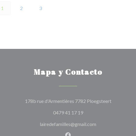
1
2
3
Mapa y Contacto
((abre en un
178b rue d'Armentières 7782 Ploegsteert
0479 41 17 19
lairedefamilles@gmail.com