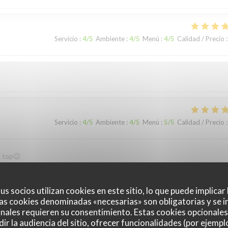
Servicio
:
4
/5
Ambiente
:
4
/5
Menú
:
4
/5
Calidad / Precio
:
Servicio
:
4
/5
Ambiente
:
4
/5
Menú
:
5
/5
Calidad / Precio
:
u top😉
us socios utilizan cookies en este sitio, lo que puede implicar
as cookies denominadas «necesarias» son obligatorias y se i
Servicio
:
5
/5
Ambiente
:
5
/5
Menú
:
5
/5
Calidad / Precio
:
nales requieren su consentimiento. Estas cookies opcionales 
ir la audiencia del sitio, ofrecer funcionalidades (por ejempl