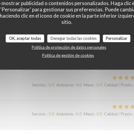
o mostrar publicidad o contenidos personalizados. Haga clic e
 'Personalizar' para gestionar sus preferencias. Puede cambi
ciendo clic en el icono de cookie en la parte inferior izquier
sitio.
Servicio
:
2
/5
Ambiente
:
1
/5
Menú
:
2
/5
Calidad / Precio
:
OK, aceptar todas
Denegar todas las cookies
Personalizar
Política de protección de datos personales
Política de gestión de cookies
c du poulet chaud …
Servicio
:
5
/5
Ambiente
:
4
/5
Menú
:
5
/5
Calidad / Precio
:
Servicio
:
5
/5
Ambiente
:
5
/5
Menú
:
5
/5
Calidad / Precio
: