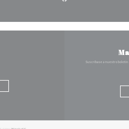
Facebook ((abre en una nuev
Ma
Suscríbase a nuestro boletín
((ABRE EN UNA NUEVA VENTANA))