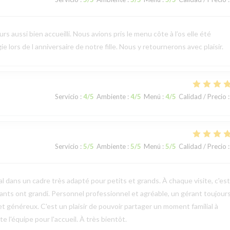
 aussi bien accueilli. Nous avions pris le menu côte à l’os elle été
e lors de l anniversaire de notre fille. Nous y retournerons avec plaisir.
Servicio
:
4
/5
Ambiente
:
4
/5
Menú
:
4
/5
Calidad / Precio
:
Servicio
:
5
/5
Ambiente
:
5
/5
Menú
:
5
/5
Calidad / Precio
:
l dans un cadre très adapté pour petits et grands. À chaque visite, c'es
ts ont grandi. Personnel professionnel et agréable, un gérant toujours
et généreux. C'est un plaisir de pouvoir partager un moment familial à
 l'équipe pour l'accueil. À très bientôt.