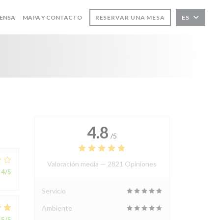
ENSA
MAPA Y CONTACTO
RESERVAR UNA MESA
ES
4.8
/5
Valoración media —
2821 Opiniones
4
/5
Servicio
Ambiente
5
/5