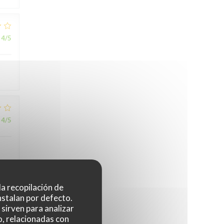
4
/5
4
/5
 la recopilación de
nstalan por defecto.
5
/5
sirven para analizar
o, relacionadas con