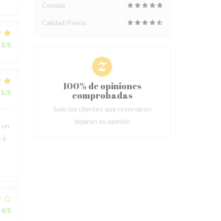
Comida
Calidad/Precio
3
/5
100% de opiniones
5
/5
comprobadas
Solo los clientes que reservaron
dejaron su opinión
t un
 à
4
/5