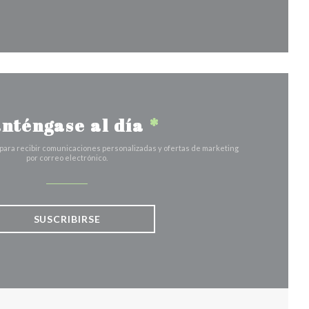
a ventana))
nténgase al día
*
 para recibir comunicaciones personalizadas y ofertas de marketing
por correo electrónico.
SUSCRIBIRSE