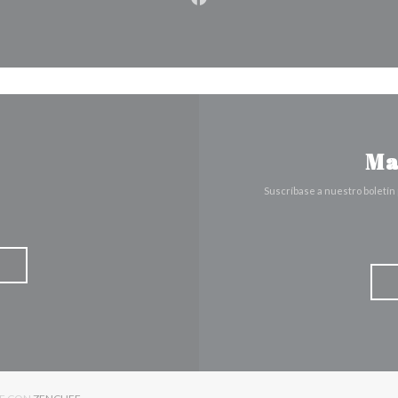
Facebook ((abre en una nuev
Ma
Suscríbase a nuestro boletín
((ABRE EN UNA NUEVA VENTANA))