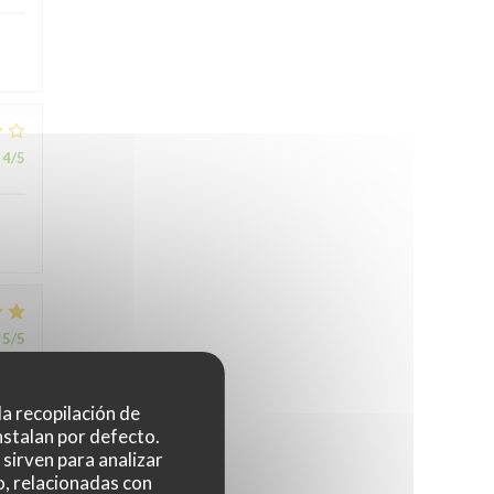
4
/5
5
/5
 la recopilación de
nstalan por defecto.
sirven para analizar
o, relacionadas con