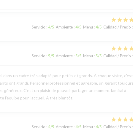
Servicio
:
4
/5
Ambiente
:
4
/5
Menú
:
4
/5
Calidad / Precio
:
Servicio
:
5
/5
Ambiente
:
5
/5
Menú
:
5
/5
Calidad / Precio
:
l dans un cadre très adapté pour petits et grands. À chaque visite, c'es
ts ont grandi. Personnel professionnel et agréable, un gérant toujours
et généreux. C'est un plaisir de pouvoir partager un moment familial à
 l'équipe pour l'accueil. À très bientôt.
Servicio
:
4
/5
Ambiente
:
4
/5
Menú
:
4
/5
Calidad / Precio
: