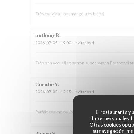
Très convivial , ont mange très bien :)
anthony
B
2026-07-05
- 19:00 - Invitados 4
Très bon accueil et patron super sympa Personnel a
Coralie
V
2026-07-05
- 12:15 - Invitados 4
El restaurante y s
Parfait comme toujours !
datos personales. L
Otras cookies opcio
su navegación, med
Pierre
S