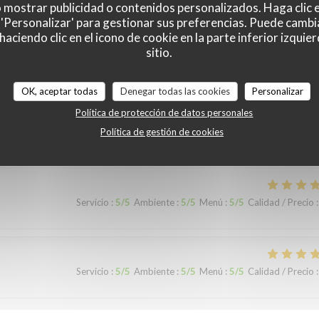
o mostrar publicidad o contenidos personalizados. Haga clic e
Servicio
:
2
/5
Ambiente
:
1
/5
Menú
:
2
/5
Calidad / Precio
:
 'Personalizar' para gestionar sus preferencias. Puede cambi
ciendo clic en el icono de cookie en la parte inferior izquier
sitio.
c du poulet chaud …
OK, aceptar todas
Denegar todas las cookies
Personalizar
Política de protección de datos personales
Política de gestión de cookies
Servicio
:
5
/5
Ambiente
:
4
/5
Menú
:
5
/5
Calidad / Precio
:
Servicio
:
5
/5
Ambiente
:
5
/5
Menú
:
5
/5
Calidad / Precio
:
Servicio
:
5
/5
Ambiente
:
5
/5
Menú
:
5
/5
Calidad / Precio
: