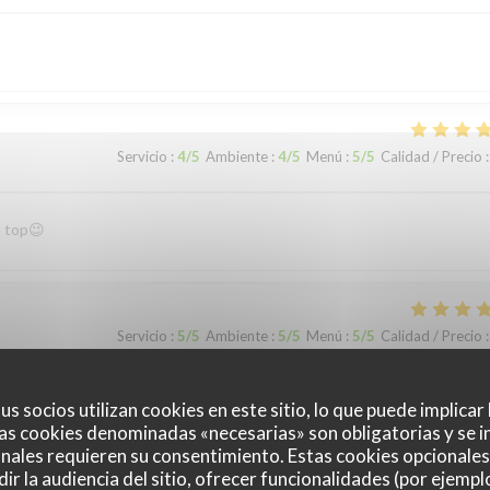
Servicio
:
4
/5
Ambiente
:
4
/5
Menú
:
5
/5
Calidad / Precio
:
u top😉
Servicio
:
5
/5
Ambiente
:
5
/5
Menú
:
5
/5
Calidad / Precio
:
us socios utilizan cookies en este sitio, lo que puede implicar
as cookies denominadas «necesarias» son obligatorias y se i
nales requieren su consentimiento. Estas cookies opcionales 
ir la audiencia del sitio, ofrecer funcionalidades (por ejempl