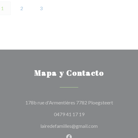
1
2
3
Mapa y Contacto
((abre en un
178b rue d'Armentières 7782 Ploegsteert
0479 41 17 19
lairedefamilles@gmail.com