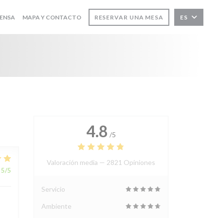
ENSA
MAPA Y CONTACTO
RESERVAR UNA MESA
ES
4.8
/5
Valoración media —
2821 Opiniones
5
/5
Servicio
Ambiente