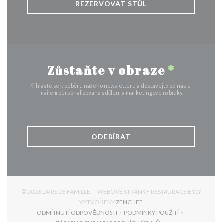
REZERVOVAT STŮL
Zůstaňte v obraze
*
Přihlaste se k odběru našeho newsletteru a dostávejte od nás e-
mailem personalizovaná sdělení a marketingové nabídky.
ODEBÍRAT
© 2026 L'AIRE DE FAMILLE — WEBOVÉ STRÁNKY RESTAURACE BYLY
((OTEVŘE SE V NOVÉM OKNĚ
VYTVOŘENY
ZENCHEF
ODMÍTNUTÍ ODPOVĚDNOSTI
PODMÍNKY POUŽITÍ
((OTEVŘE SE V NOVÉM OKNĚ))
((OTEVŘE SE V NOVÉM 