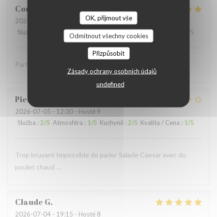
Coralie
V
OK, přijmout vše
2026-07-05
- 12:15 - Hosté 4
Služba
:
5
/5
Atmosféra
:
5
/5
Kuchyně
:
5
/5
Kvalita / Cena
:
5
/5
Odmítnout všechny cookies
Přizpůsobit
Parfait comme toujours !
Zásady ochrany osobních údajů
undefined
Pierre
S
2026-07-05
- 12:30 - Hosté 9
Služba
:
2
/5
Atmosféra
:
1
/5
Kuchyně
:
2
/5
Kvalita / Cena
:
1
/5
Trop bruyant Impossible de parler Salade Caesar avec du
poulet chaud …
Claude
G
2026-07-04
- 19:15 - Hosté 8