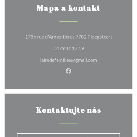
Mapa a kontakt
((otevře se
178b rue d'Armentières 7782 Ploegsteert
0479 41 17 19
lairedefamilles@gmail.com
Facebook ((otevře se v nové
Kontaktujte nás