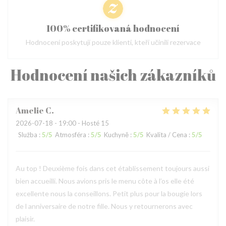
100% certifikovaná hodnocení
Hodnocení poskytují pouze klienti, kteří učinili rezervace
Hodnocení našich zákazníků
Amelie
C
2026-07-18
- 19:00 - Hosté 15
Služba
:
5
/5
Atmosféra
:
5
/5
Kuchyně
:
5
/5
Kvalita / Cena
:
5
/5
Au top ! Deuxième fois dans cet établissement toujours aussi
bien accueilli. Nous avions pris le menu côte à l’os elle été
excellente nous la conseillons. Petit plus pour la bougie lors
de l anniversaire de notre fille. Nous y retournerons avec
plaisir.