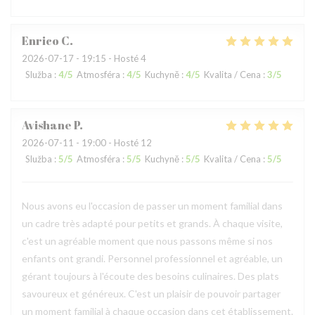
Enrico
C
2026-07-17
- 19:15 - Hosté 4
Služba
:
4
/5
Atmosféra
:
4
/5
Kuchyně
:
4
/5
Kvalita / Cena
:
3
/5
Avishane
P
2026-07-11
- 19:00 - Hosté 12
Služba
:
5
/5
Atmosféra
:
5
/5
Kuchyně
:
5
/5
Kvalita / Cena
:
5
/5
Nous avons eu l'occasion de passer un moment familial dans
un cadre très adapté pour petits et grands. À chaque visite,
c'est un agréable moment que nous passons même si nos
enfants ont grandi. Personnel professionnel et agréable, un
gérant toujours à l'écoute des besoins culinaires. Des plats
savoureux et généreux. C'est un plaisir de pouvoir partager
un moment familial à chaque occasion dans cet établissement.