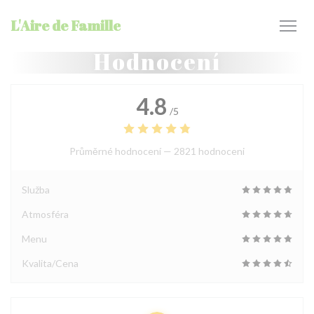
Panel pro správu cookies
L'Aire de Famille
Hodnocení
4.8
/5
Průměrné hodnocení —
2821 hodnoceni
Služba
Atmosféra
Menu
Kvalita/Cena