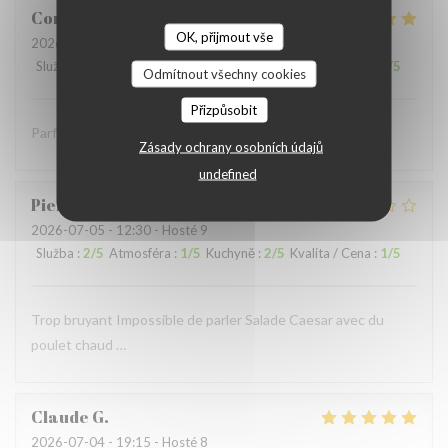
Coralie
V
OK, přijmout vše
2026-07-05
- 12:15 - Hosté 4
Služba
:
5
/5
Atmosféra
:
5
/5
Kuchyně
:
5
/5
Kvalita / Cena
:
5
/5
Odmítnout všechny cookies
Přizpůsobit
Parfait comme toujours !
Zásady ochrany osobních údajů
undefined
Pierre
S
2026-07-05
- 12:30 - Hosté 9
Služba
:
2
/5
Atmosféra
:
1
/5
Kuchyně
:
2
/5
Kvalita / Cena
:
1
/5
Trop bruyant Impossible de parler Salade Caesar avec du
poulet chaud …
Claude
G
2026-07-04
- 19:15 - Hosté 8