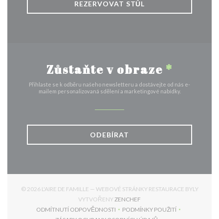
REZERVOVAT STŮL
Zůstaňte v obraze
*
Přihlaste se k odběru našeho newsletteru a dostávejte od nás e-
mailem personalizovaná sdělení a marketingové nabídky.
ODEBÍRAT
© 2026 L'AIRE DE FAMILLE — WEBOVÉ STRÁNKY RESTAURACE BYLY
((OTEVŘE SE V NOVÉM OKNĚ
VYTVOŘENY
ZENCHEF
ODMÍTNUTÍ ODPOVĚDNOSTI
PODMÍNKY POUŽITÍ
((OTEVŘE SE V NOVÉM OKNĚ))
((OTEVŘE SE V NOVÉM 