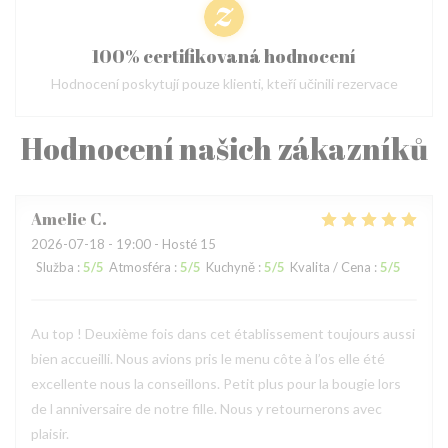
100% certifikovaná hodnocení
Hodnocení poskytují pouze klienti, kteří učinili rezervace
Hodnocení našich zákazníků
Amelie
C
2026-07-18
- 19:00 - Hosté 15
Služba
:
5
/5
Atmosféra
:
5
/5
Kuchyně
:
5
/5
Kvalita / Cena
:
5
/5
Au top ! Deuxième fois dans cet établissement toujours aussi
bien accueilli. Nous avions pris le menu côte à l’os elle été
excellente nous la conseillons. Petit plus pour la bougie lors
de l anniversaire de notre fille. Nous y retournerons avec
plaisir.