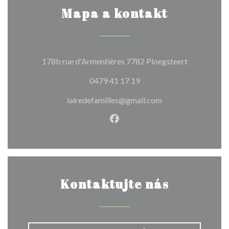
Mapa a kontakt
((otevře se
178b rue d'Armentières 7782 Ploegsteert
0479 41 17 19
lairedefamilles@gmail.com
Facebook ((otevře se v nové
Kontaktujte nás