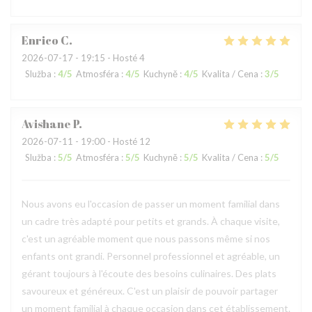
Enrico
C
2026-07-17
- 19:15 - Hosté 4
Služba
:
4
/5
Atmosféra
:
4
/5
Kuchyně
:
4
/5
Kvalita / Cena
:
3
/5
Avishane
P
2026-07-11
- 19:00 - Hosté 12
Služba
:
5
/5
Atmosféra
:
5
/5
Kuchyně
:
5
/5
Kvalita / Cena
:
5
/5
Nous avons eu l'occasion de passer un moment familial dans
un cadre très adapté pour petits et grands. À chaque visite,
c'est un agréable moment que nous passons même si nos
enfants ont grandi. Personnel professionnel et agréable, un
gérant toujours à l'écoute des besoins culinaires. Des plats
savoureux et généreux. C'est un plaisir de pouvoir partager
un moment familial à chaque occasion dans cet établissement.