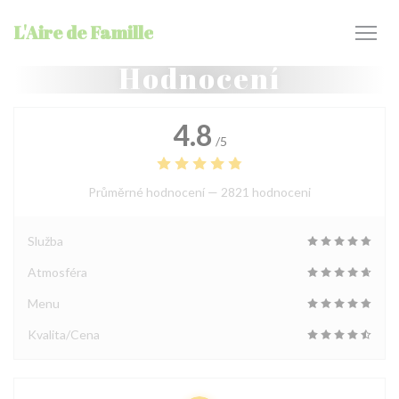
Panel pro správu cookies
L'Aire de Famille
Hodnocení
4.8
/5
Průměrné hodnocení —
2821 hodnoceni
Služba
Atmosféra
Menu
Kvalita/Cena