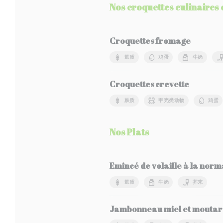
Nos croquettes culinaires 
Croquettes fromage
麸质
鸡蛋
牛奶
Croquettes crevette
麸质
甲壳类动物
鸡蛋
Nos Plats
Emincé de volaille à la norm
麸质
牛奶
芥末
Jambonneau miel et moutard