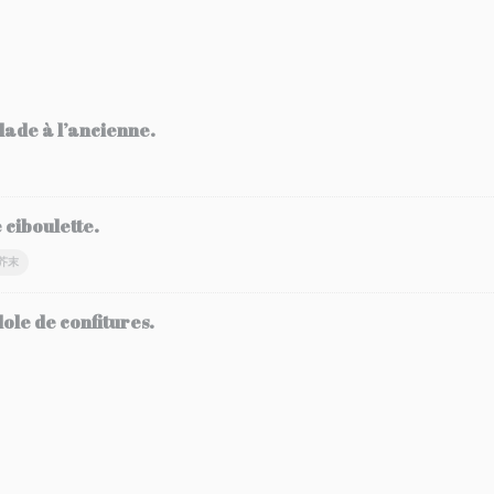
ade à l’ancienne.
ciboulette.
芥末
dole de confitures.