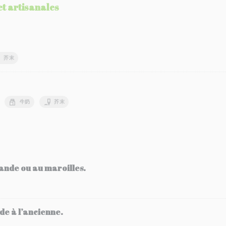
et artisanales
芥末
牛奶
芥末
ande ou au maroilles.
e à l’ancienne.