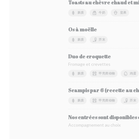
Toasts au chèvre chaud et mi
麸质
牛奶
坚果
Os à moëlle
麸质
芥末
Duo de croquette
Fromage et crevettes
麸质
甲壳类动物
鸡蛋
Scampis par 6 (recette au choi
麸质
甲壳类动物
芥末
Nos entrées sont disponibles 
Accompagnement au choix