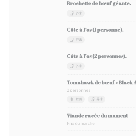
Brochette de bœuf géante.
芥末
Côte à l’os (1 personne).
芥末
Côte à l’os (2 personnes).
芥末
Tomahawk de bœuf « Black A
2 personnes
麸质
芥末
Viande racée du moment
Prix du marché