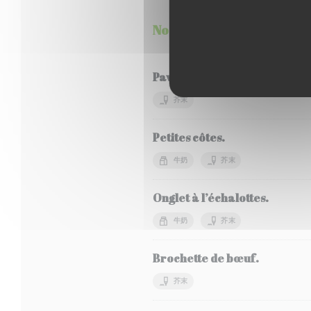
Nos grillades
Pavé de bœuf.
芥末
Petites côtes.
牛奶
芥末
Onglet à l’échalottes.
牛奶
芥末
Brochette de bœuf.
芥末