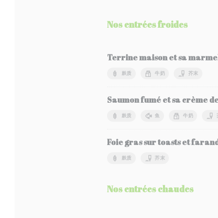
Nos entrées froides
Terrine maison et sa marmel
麸质
牛奶
芥末
Saumon fumé et sa crème de 
麸质
鱼
牛奶
Foie gras sur toasts et faran
麸质
芥末
Nos entrées chaudes