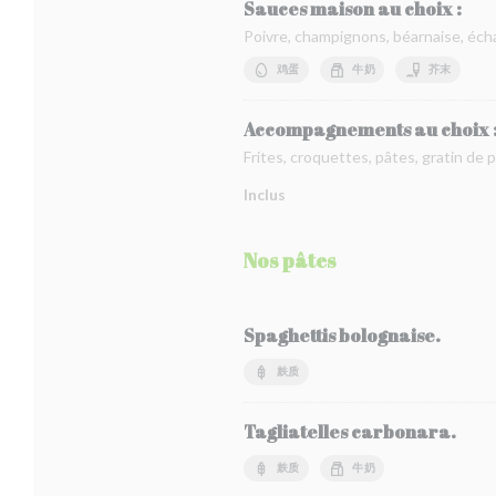
Sauces maison au choix :
Poivre, champignons, béarnaise, écha
鸡蛋
牛奶
芥末
Accompagnements au choix 
Frites, croquettes, pâtes, gratin de
Inclus
Nos pâtes
Spaghettis bolognaise.
麸质
Tagliatelles carbonara.
麸质
牛奶