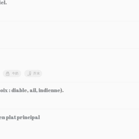
el.
牛奶
芥末
x : diable, ail, indienne).
en plat principal