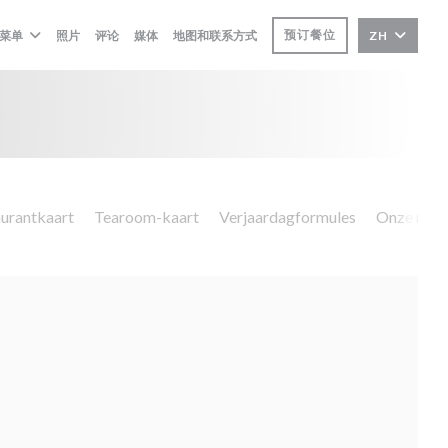
预订餐位
菜单
照片
评论
媒体
地图和联系方式
ZH
urantkaart
Tearoom-kaart
Verjaardagformules
Onze menu