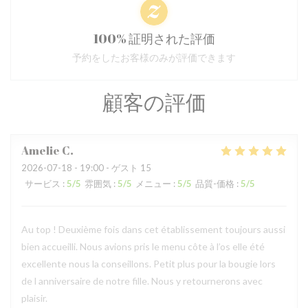
100% 証明された評価
予約をしたお客様のみが評価できます
顧客の評価
Amelie
C
2026-07-18
- 19:00 - ゲスト 15
サービス
:
5
/5
雰囲気
:
5
/5
メニュー
:
5
/5
品質-価格
:
5
/5
Au top ! Deuxième fois dans cet établissement toujours aussi
bien accueilli. Nous avions pris le menu côte à l’os elle été
excellente nous la conseillons. Petit plus pour la bougie lors
de l anniversaire de notre fille. Nous y retournerons avec
plaisir.