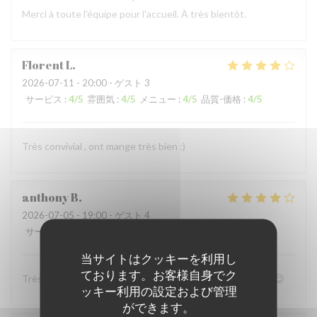
Merci à toute l'équipe pour l'accueil. À très bientôt.
Florent
L
2026-07-11
- 20:00 - ゲスト 3
サービス
:
4
/5
雰囲気
:
4
/5
メニュー
:
4
/5
品質-価格
:
4
/5
Très convivial , ont mange très bien :)
anthony
B
2026-07-05
- 19:00 - ゲスト 4
サービス
:
4
/5
雰囲気
:
4
/5
メニュー
:
5
/5
品質-価格
:
4
/5
当サイトはクッキーを利用し
ております。お客様自身でク
Très bon accueil et patron super sympa Personnel au top😉
ッキー利用の設定および管理
ができます。