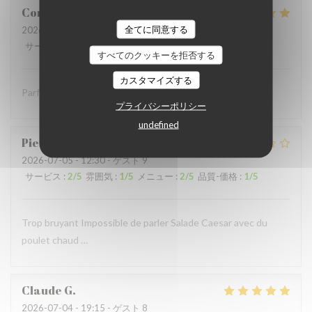
Coralie
V
全てに同意する
2026-07-05
- 12:15 - ゲスト 4
サービス
:
5
/5
雰囲気
:
5
/5
メニュー
:
5
/5
品質-価格
:
5
/5
すべてのクッキーを拒否する
カスタマイズする
Parfait comme toujours !
プライバシーポリシー
undefined
Pierre
S
2026-07-05
- 12:30 - ゲスト 9
サービス
:
2
/5
雰囲気
:
1
/5
メニュー
:
2
/5
品質-価格
:
1
/5
Trop bruyant Impossible de parler Salade Caesar avec du
poulet chaud …
Claude
G
2026-07-04
- 19:15 - ゲスト 8