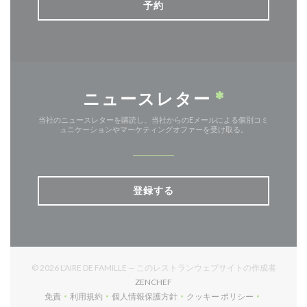
予約
ニュースレター
*
当社のニュースレターを購読し、当社からのEメールによる個別コミ
ュニケーションやマーケティングオファーを受け取る。
登録する
© 2026 L'AIRE DE FAMILLE — このレストランウェブサイトの作成者
((新しいウィンドウで開きます))
ZENCHEF
免責
利用規約
個人情報保護方針
クッキー ポリシー
((新しいウィンドウで開きます))
((新しいウィンドウで開きます))
((新しいウィンドウで開きます))
((新しいウィンドウで開