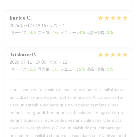
Enrico
C
2026-07-17
- 19:15 - ゲスト 4
サービス
:
4
/5
雰囲気
:
4
/5
メニュー
:
4
/5
品質-価格
:
3
/5
Avishane
P
2026-07-11
- 19:00 - ゲスト 12
サービス
:
5
/5
雰囲気
:
5
/5
メニュー
:
5
/5
品質-価格
:
5
/5
Nous avons eu l'occasion de passer un moment familial dans
un cadre très adapté pour petits et grands. À chaque visite,
c'est un agréable moment que nous passons même si nos
enfants ont grandi. Personnel professionnel et agréable, un
gérant toujours à l'écoute des besoins culinaires. Des plats
savoureux et généreux. C'est un plaisir de pouvoir partager
un moment familial à chaque occasion dans cet établissement.