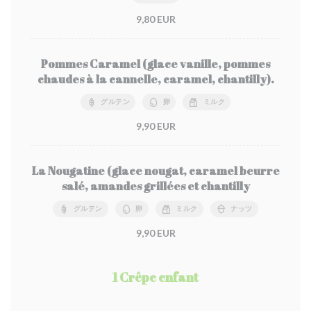
9,80 EUR
Pommes Caramel (glace vanille, pommes
chaudes à la cannelle, caramel, chantilly).
グルテン
卵
ミルク
9,90 EUR
La Nougatine (glace nougat, caramel beurre
salé, amandes grillées et chantilly
グルテン
卵
ミルク
ナッツ
9,90 EUR
1 Crêpe enfant