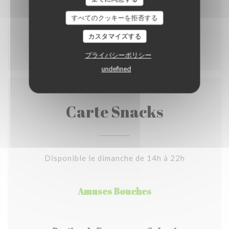
Crumble aux pommes avec glace vanille
すべてのクッキーを拒否する
グルテン
卵
ミルク
ナッツ
カスタマイズする
9,50 EUR
プライバシーポリシー
undefined
Carte Snacks
Disponible le dimanche de 14h à 22h
Amuses Bouches