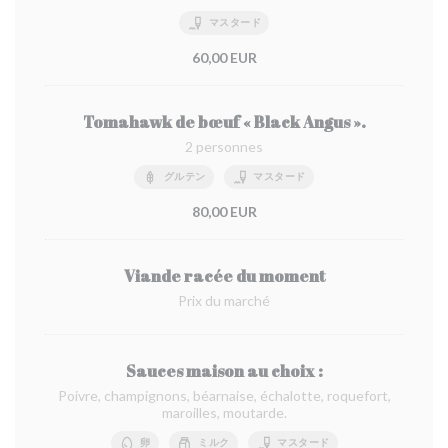
マスタード
60,00 EUR
Tomahawk de bœuf « Black Angus ».
2 personnes
グルテン
マスタード
80,00 EUR
Viande racée du moment
Prix du marché
Sauces maison au choix :
Poivre, champignons, béarnaise, échalotte, roquefort,
maroilles, moutarde.
卵
ミルク
マスタード