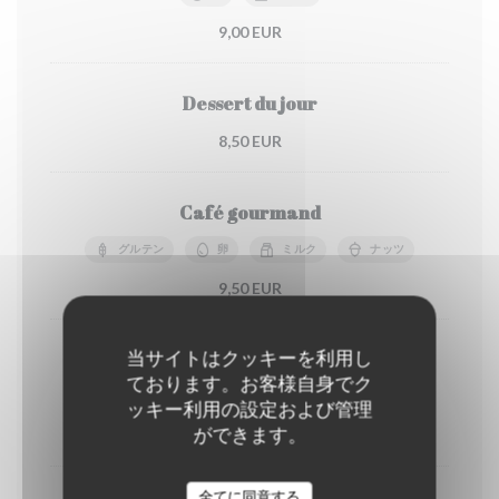
9,00 EUR
Dessert du jour
8,50 EUR
Café gourmand
グルテン
卵
ミルク
ナッツ
9,50 EUR
当サイトはクッキーを利用し
Tarte aux pommes flambée au Calvados.
ております。お客様自身でク
グルテン
卵
ミルク
ッキー利用の設定および管理
ができます。
10,00 EUR
全てに同意する