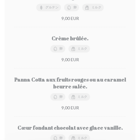
グルテン
卵
ミルク
9,00 EUR
Crème brûlée.
卵
ミルク
9,00 EUR
Panna Cotta aux fruits rouges ou au caramel
beurre salée.
卵
ミルク
9,00 EUR
Cœur fondant chocolat avec glace vanille.
卵
ミルク