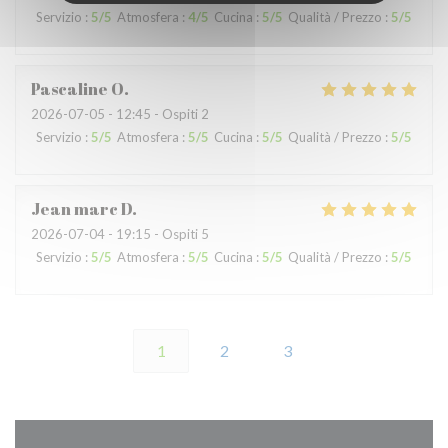
Servizio
:
5
/5
Atmosfera
:
4
/5
Cucina
:
5
/5
Qualità / Prezzo
:
5
/5
Pascaline
O
2026-07-05
- 12:45 - Ospiti 2
Servizio
:
5
/5
Atmosfera
:
5
/5
Cucina
:
5
/5
Qualità / Prezzo
:
5
/5
Jean marc
D
2026-07-04
- 19:15 - Ospiti 5
Servizio
:
5
/5
Atmosfera
:
5
/5
Cucina
:
5
/5
Qualità / Prezzo
:
5
/5
1
2
3