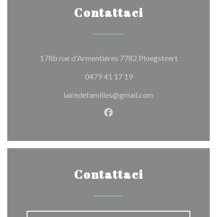
Contattaci
((apre una n
178b rue d'Armentières 7782 Ploegsteert
0479 41 17 19
lairedefamilles@gmail.com
Facebook ((apre una nuova fi
Contattaci