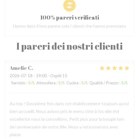
100% pareri verificati
Hanno dato il loro parere solo i clienti che hanno prenotato
I pareri dei nostri clienti
Amelie
C
2026-07-18
- 19:00 - Ospiti 15
Servizio
:
5
/5
Atmosfera
:
5
/5
Cucina
:
5
/5
Qualità / Prezzo
:
5
/5
Au top ! Deuxième fois dans cet établissement toujours aussi
bien accueilli. Nous avions pris le menu côte à l’os elle été
excellente nous la conseillons. Petit plus pour la bougie lors
de l anniversaire de notre fille. Nous y retournerons avec
plaisir.