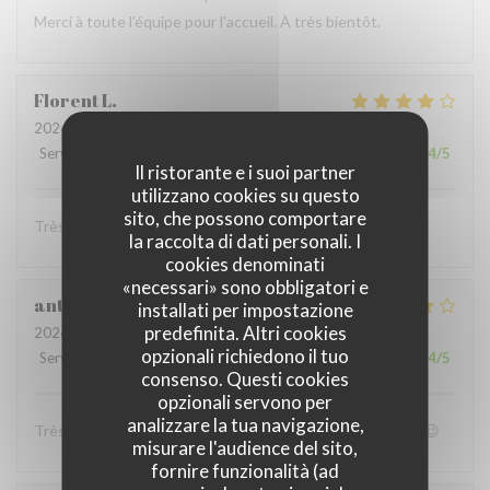
Merci à toute l'équipe pour l'accueil. À très bientôt.
Florent
L
2026-07-11
- 20:00 - Ospiti 3
Servizio
:
4
/5
Atmosfera
:
4
/5
Cucina
:
4
/5
Qualità / Prezzo
:
4
/5
Il ristorante e i suoi partner
utilizzano cookies su questo
sito, che possono comportare
Très convivial , ont mange très bien :)
la raccolta di dati personali. I
cookies denominati
«necessari» sono obbligatori e
anthony
B
installati per impostazione
predefinita. Altri cookies
2026-07-05
- 19:00 - Ospiti 4
opzionali richiedono il tuo
Servizio
:
4
/5
Atmosfera
:
4
/5
Cucina
:
5
/5
Qualità / Prezzo
:
4
/5
consenso. Questi cookies
opzionali servono per
analizzare la tua navigazione,
Très bon accueil et patron super sympa Personnel au top😉
misurare l'audience del sito,
fornire funzionalità (ad