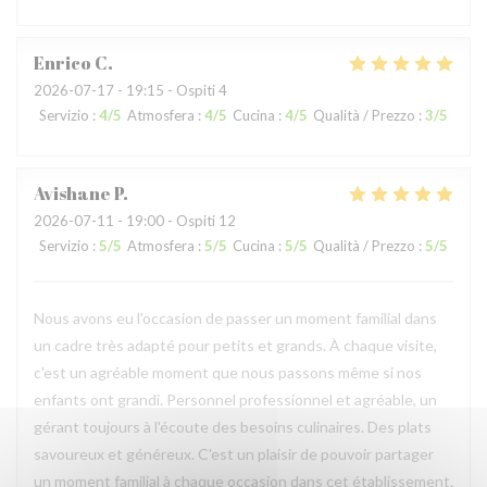
Enrico
C
2026-07-17
- 19:15 - Ospiti 4
Servizio
:
4
/5
Atmosfera
:
4
/5
Cucina
:
4
/5
Qualità / Prezzo
:
3
/5
Avishane
P
2026-07-11
- 19:00 - Ospiti 12
Servizio
:
5
/5
Atmosfera
:
5
/5
Cucina
:
5
/5
Qualità / Prezzo
:
5
/5
Nous avons eu l'occasion de passer un moment familial dans
un cadre très adapté pour petits et grands. À chaque visite,
c'est un agréable moment que nous passons même si nos
enfants ont grandi. Personnel professionnel et agréable, un
gérant toujours à l'écoute des besoins culinaires. Des plats
savoureux et généreux. C'est un plaisir de pouvoir partager
un moment familial à chaque occasion dans cet établissement.