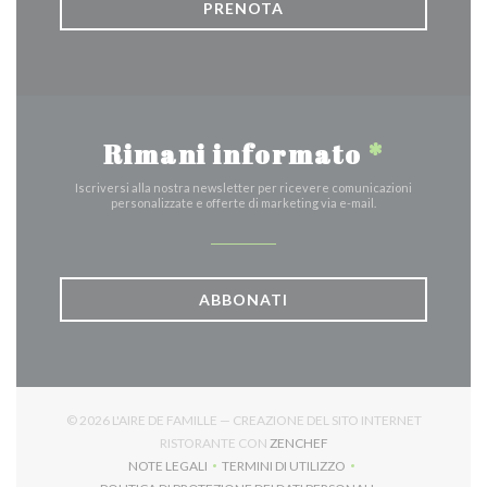
PRENOTA
Rimani informato
*
Iscriversi alla nostra newsletter per ricevere comunicazioni
personalizzate e offerte di marketing via e-mail.
ABBONATI
© 2026 L'AIRE DE FAMILLE — CREAZIONE DEL SITO INTERNET
((APRE UNA NUOVA FINES
RISTORANTE CON
ZENCHEF
NOTE LEGALI
TERMINI DI UTILIZZO
((APRE UNA NUOVA FINESTRA))
((APRE UNA NUOVA FINESTRA))