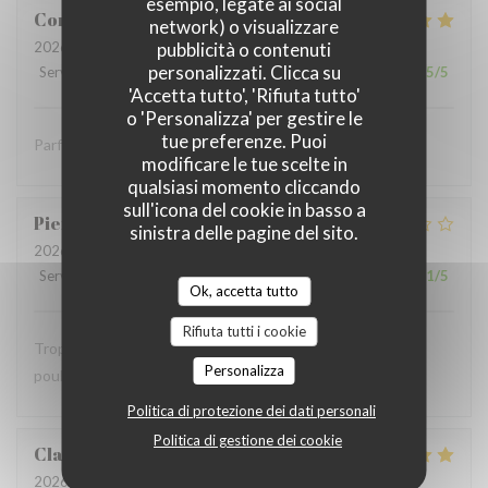
esempio, legate ai social
Coralie
V
network) o visualizzare
pubblicità o contenuti
2026-07-05
- 12:15 - Ospiti 4
personalizzati. Clicca su
Servizio
:
5
/5
Atmosfera
:
5
/5
Cucina
:
5
/5
Qualità / Prezzo
:
5
/5
'Accetta tutto', 'Rifiuta tutto'
o 'Personalizza' per gestire le
tue preferenze. Puoi
Parfait comme toujours !
modificare le tue scelte in
qualsiasi momento cliccando
sull'icona del cookie in basso a
Pierre
S
sinistra delle pagine del sito.
2026-07-05
- 12:30 - Ospiti 9
Servizio
:
2
/5
Atmosfera
:
1
/5
Cucina
:
2
/5
Qualità / Prezzo
:
1
/5
Ok, accetta tutto
Rifiuta tutti i cookie
Trop bruyant Impossible de parler Salade Caesar avec du
Personalizza
poulet chaud …
Politica di protezione dei dati personali
Politica di gestione dei cookie
Claude
G
2026-07-04
- 19:15 - Ospiti 8