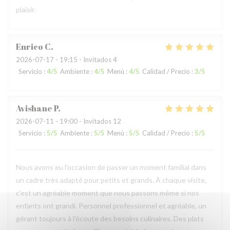
plaisir.
Enrico
C
2026-07-17
- 19:15 - Invitados 4
Servicio
:
4
/5
Ambiente
:
4
/5
Menú
:
4
/5
Calidad / Precio
:
3
/5
Avishane
P
2026-07-11
- 19:00 - Invitados 12
Servicio
:
5
/5
Ambiente
:
5
/5
Menú
:
5
/5
Calidad / Precio
:
5
/5
Nous avons eu l'occasion de passer un moment familial dans
un cadre très adapté pour petits et grands. À chaque visite,
c'est un agréable moment que nous passons même si nos
enfants ont grandi. Personnel professionnel et agréable, un
gérant toujours à l'écoute des besoins culinaires. Des plats