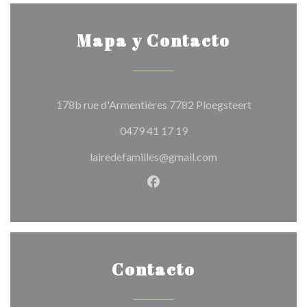
Mapa y Contacto
((abre en un
178b rue d'Armentières 7782 Ploegsteert
0479 41 17 19
lairedefamilles@gmail.com
Facebook ((abre en una nuev
Contacto