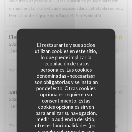
savoureux et généreux. C'est un plaisir de pouvoir partager
un moment familial à chaque occasion dans cet établissement.
Merci à toute l'équipe pour l'accueil. À très bientôt.
Florent
L
2026-07-11
- 20:00 - Invitados 3
El restaurante y sus socios
utilizan cookies en este sitio,
Servicio
:
4
/5
Ambiente
:
4
/5
Menú
:
4
/5
Calidad / Precio
:
4
/5
lo que puede implicar la
recopilación de datos
personales. Las cookies
Très convivial , ont mange très bien :)
denominadas «necesarias»
son obligatorias y se instalan
por defecto. Otras cookies
anthony
B
opcionales requieren su
2026-07-05
- 19:00 - Invitados 4
consentimiento. Estas
Servicio
:
4
/5
Ambiente
cookies opcionales sirven
:
4
/5
Menú
:
5
/5
Calidad / Precio
:
4
/5
para analizar su navegación,
medir la audiencia del sitio,
ofrecer funcionalidades (por
Très bon accueil et patron super sympa Personnel au top😉
ejemplo, relacionadas con