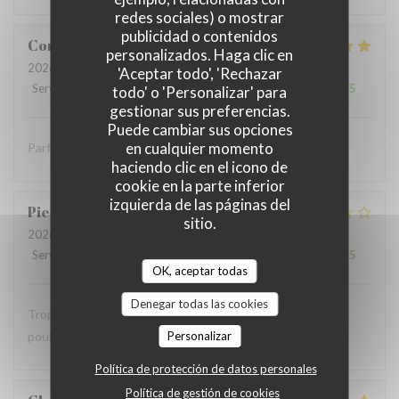
redes sociales) o mostrar
publicidad o contenidos
Coralie
V
personalizados. Haga clic en
2026-07-05
- 12:15 - Invitados 4
'Aceptar todo', 'Rechazar
Servicio
:
5
/5
Ambiente
:
5
/5
Menú
:
5
/5
Calidad / Precio
:
5
/5
todo' o 'Personalizar' para
gestionar sus preferencias.
Puede cambiar sus opciones
en cualquier momento
Parfait comme toujours !
haciendo clic en el icono de
cookie en la parte inferior
izquierda de las páginas del
Pierre
S
sitio.
2026-07-05
- 12:30 - Invitados 9
Servicio
:
2
/5
Ambiente
:
1
/5
Menú
:
2
/5
Calidad / Precio
:
1
/5
OK, aceptar todas
Denegar todas las cookies
Trop bruyant Impossible de parler Salade Caesar avec du
poulet chaud …
Personalizar
Política de protección de datos personales
Política de gestión de cookies