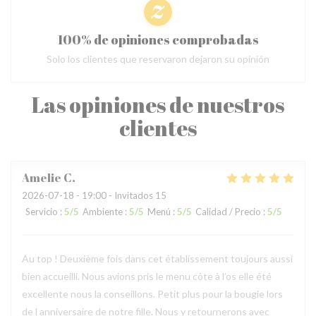
100% de opiniones comprobadas
Solo los clientes que reservaron dejaron su opinión
Las opiniones de nuestros
clientes
Amelie
C
2026-07-18
- 19:00 - Invitados 15
Servicio
:
5
/5
Ambiente
:
5
/5
Menú
:
5
/5
Calidad / Precio
:
5
/5
Au top ! Deuxième fois dans cet établissement toujours aussi
bien accueilli. Nous avions pris le menu côte à l’os elle été
excellente nous la conseillons. Petit plus pour la bougie lors
de l anniversaire de notre fille. Nous y retournerons avec