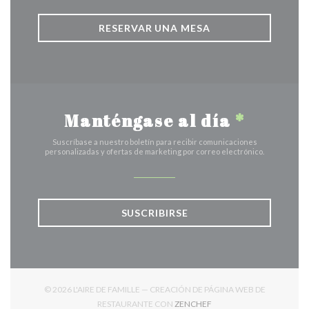
RESERVAR UNA MESA
Manténgase al día
*
Suscríbase a nuestro boletín para recibir comunicaciones
personalizadas y ofertas de marketing por correo electrónico.
SUSCRIBIRSE
© 2026 L'AIRE DE FAMILLE — CREACIÓN DE PÁGINA WEB DE
((ABRE EN UNA NUEVA V
RESTAURANTE CON
ZENCHEF