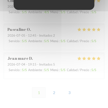
Claude
G
2026-07-04
- 19:15 - Invitados 8
Servicio
:
5
/5
Ambiente
:
4
/5
Menú
:
5
/5
Calidad / Precio
:
5
/5
Pascaline
O
2026-07-05
- 12:45 - Invitados 2
Servicio
:
5
/5
Ambiente
:
5
/5
Menú
:
5
/5
Calidad / Precio
:
5
/5
Jean marc
D
2026-07-04
- 19:15 - Invitados 5
Servicio
:
5
/5
Ambiente
:
5
/5
Menú
:
5
/5
Calidad / Precio
:
5
/5
1
2
3